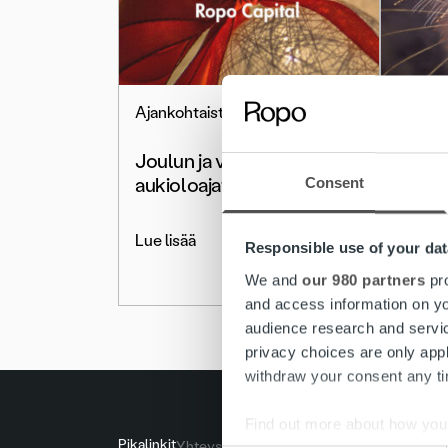
Ajankohtaista
Ajanko
Joulun ja vuodenvaihteen
Ropon
aukioloajat
poikk
Consent
vuode
Lue lisää
Responsible use of your dat
Lue lis
We and
our 980 partners
pro
and access information on yo
audience research and servi
privacy choices are only app
withdraw your consent any tim
Find out more about how your
Pikalinkit
Yhteystiedot