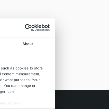
About
 such as cookies to store
nd content measurement,
for what purposes. Your
es. You can change or
ger icon.
ails section
.