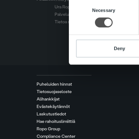
Consent
Ura Ropolla
We use cookies to personalis
Necessary
Selection
Palvelut
information about your use of
Tietoa meistä
other information that you’ve
Deny
Puheluiden hinnat
Tietosuojaseloste
Alihankkijat
Evästekäytännöt
Laskutustiedot
Hae rahoituslimiittiä
Ropo Group
Compliance Center