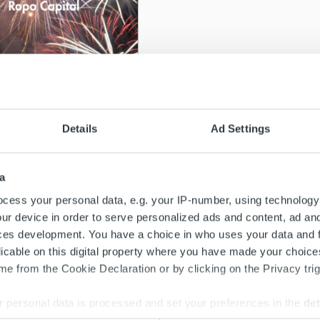
htaista
 asiakaspalvelun
Details
Ad Settings
eusaukioloajat
nvaihteessa
a
ää
cess your personal data, e.g. your IP-number, using technology
ur device in order to serve personalized ads and content, ad a
ces development. You have a choice in who uses your data and 
licable on this digital property where you have made your choic
e from the Cookie Declaration or by clicking on the Privacy trig
 personal data is processed and set your preferences in the
det
Search for: