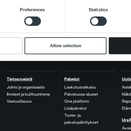
e content and ads, to provide social media features and to analy
Preferences
Statistics
 our site with our social media, advertising and analytics partn
 provided to them or that they’ve collected from your use of their
Allow selection
Tietoa meistä
Palvelut
Uuti
Johto ja organisaatio
Laskutusratkaisu
Asia
Ihmiset ja kulttuurimme
Palveluosa-alueet
Näkö
Vastuullisuus
One platform
Rapo
Lisäpalvelut
Eläm
Tuote- ja
Ura 
palvelupäivitykset
Avoi