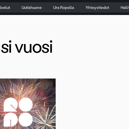
lvelut
Uutishuone
Ura Ropolla
Yhteystiedot
Hall
si vuosi