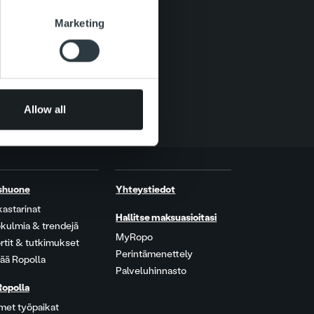
se our traffic. We also share
Marketing
ers who may combine it with
 services.
Allow all
shuone
Yhteystiedot
kastarinat
Hallitse maksuasioitasi
kulmia & trendejä
MyRopo
rtit & tutkimukset
Perintämenettely
ää Ropolla
Palveluhinnasto
Ropolla
met työpaikat