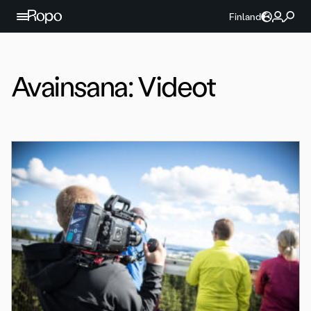
Jatka sisältöön
Finland
Avainsana:
Videot