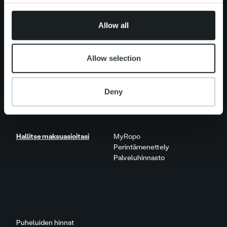
provided to them or that they’ve collected from your use
Näkökulmia & trendejä
of their services.
Raportit & tutkimukset
Allow all
Elämää Ropolla
Allow selection
Ura Ropolla
Avoimet työpaikat
Deny
Yhteystiedot
Hallitse maksuasioitasi
MyRopo
Perintämenettely
Palveluhinnasto
Puheluiden hinnat