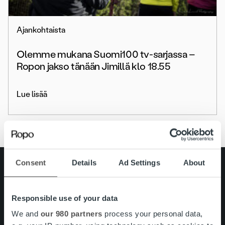
Ajankohtaista
Olemme mukana Suomi100 tv-sarjassa –
Ropon jakso tänään Jimillä klo 18.55
Lue lisää
Consent
Details
Ad Settings
About
Search for:
Pikalinkit
Yhteystiedot
Responsible use of your data
Ura Ropolla
Palvelut
We and
our 980 partners
process your personal data,