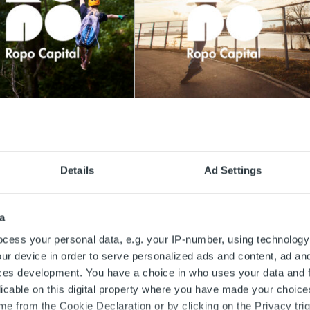
htaista
Ajankohtaista
 vuosittainen
Asiakastutkimus 2022:
kuva- ja
Ropon asiakaspalvelu on
Details
Ad Settings
askokemustutkimus
ystävällistä ja
tetaan elo-
asiantuntevaa –
uussa
verkkopalvelussa
a
asioineet tyytyväisimpiä
cess your personal data, e.g. your IP-number, using technology
ur device in order to serve personalized ads and content, ad a
ää
ces development. You have a choice in who uses your data and 
Lue lisää
licable on this digital property where you have made your choic
e from the Cookie Declaration or by clicking on the Privacy trig