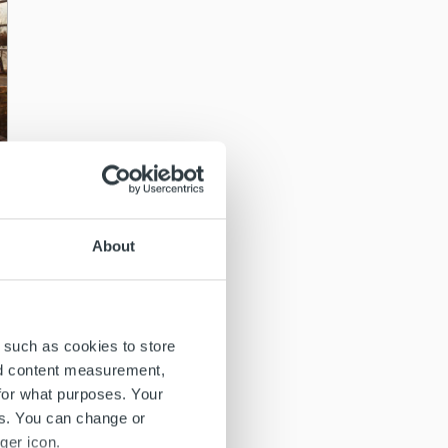
About
 such as cookies to store
nd content measurement,
for what purposes. Your
es. You can change or
ger icon.