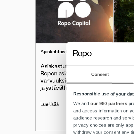
Ajankohtaista
Ajanko
Asiakastutkimus 2023:
Ropon
Ropon asiakaspalvelun
yritys
Consent
vahvuuksina sujuva asiointi
asiak
ja ystävällinen palvelu
toteu
syysk
Responsible use of your dat
We and
our 980 partners
pro
Lue lisää
and access information on yo
Lue lis
audience research and servi
privacy choices are only app
withdraw your consent any tim