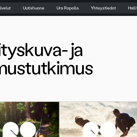
lvelut
Uutishuone
Ura Ropolla
Yhteystiedot
Hall
ityskuva- ja
mustutkimus