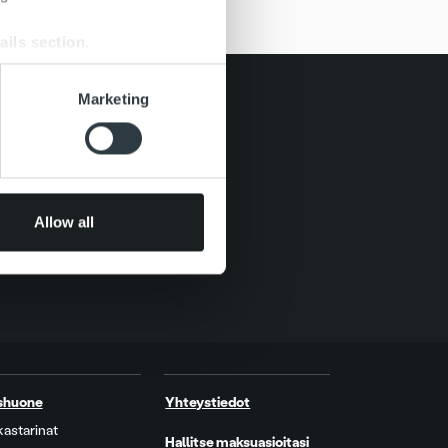
ails section
.
se our traffic. We also share
Marketing
ers who may combine it with
 services.
Allow all
shuone
Yhteystiedot
kastarinat
Hallitse maksuasioitasi