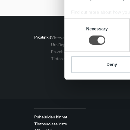
Find out more about how your
Consent
We use cookies to personalis
Necessary
Selection
information about your use of
Pikalinkit
Yhteystiedot
other information that you’ve
Ura Ropolla
Palvelut
Tietoa meistä
Deny
Puheluiden hinnat
Tietosuojaseloste