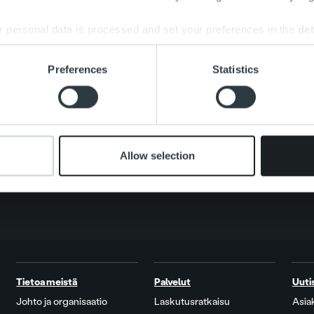
 personal data is processed and set your preferences in the
det
e content and ads, to provide social media features and to analy
Preferences
Statistics
 our site with our social media, advertising and analytics partn
Search for:
 provided to them or that they’ve collected from your use of their
Allow selection
Tietoa meistä
Palvelut
Uuti
Johto ja organisaatio
Laskutusratkaisu
Asia