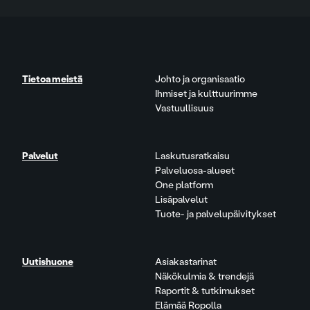
Tietoa meistä
Johto ja organisaatio
Ihmiset ja kulttuurimme
Vastuullisuus
Palvelut
Laskutusratkaisu
Palveluosa-alueet
One platform
Lisäpalvelut
Tuote- ja palvelupäivitykset
Uutishuone
Asiakastarinat
Näkökulmia & trendejä
Raportit & tutkimukset
Elämää Ropolla