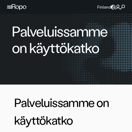
Jatka sisältöön
Finland
Palveluissamme
on käyttökatko
Palveluissamme on
käyttökatko