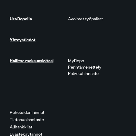
Ura Ropolla
Avoimet työpaikat
Yhteystiedot
Hallitse maksuasioitasi
MyRopo
Perintämenettely
Palveluhinnasto
Puheluiden hinnat
Tietosuojaseloste
Alihankkijat
Evästekäytännöt