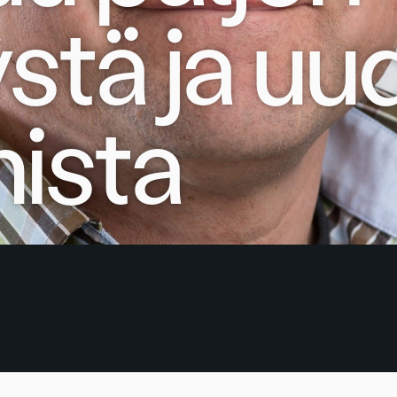
ystä ja uu
ista