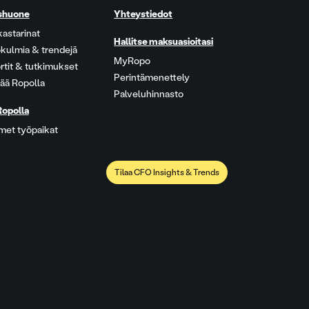
shuone
Yhteystiedot
kastarinat
Hallitse maksuasioitasi
kulmia & trendejä
MyRopo
rtit & tutkimukset
Perintämenettely
ää Ropolla
Palveluhinnasto
Ropolla
met työpaikat
Tilaa CFO Insights & Trends