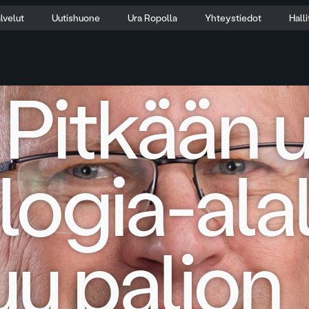
lvelut
Uutishuone
Ura Ropolla
Yhteystiedot
Hall
 Pitkään 
logia-alal
u paljon