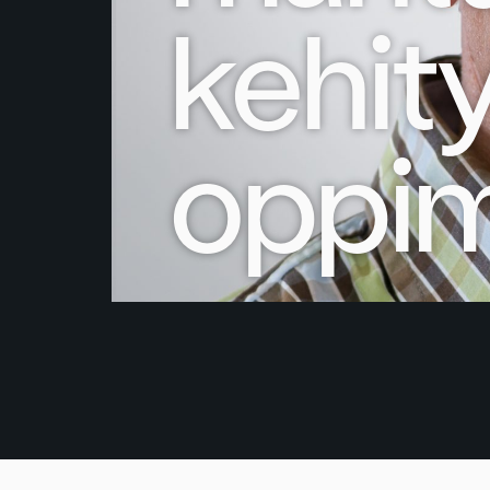
kehit
oppim