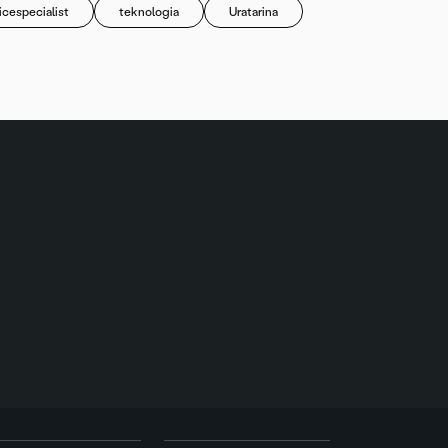
icespecialist
teknologia
Uratarina