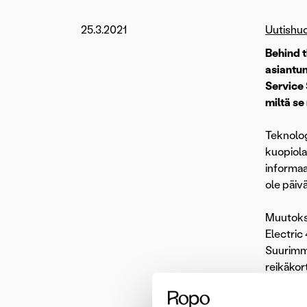
25.3.2021
Uutishu
Behind t
asiantun
Service 
miltä se
Teknolog
kuopiola
informaa
ole päiv
Muutokse
Electric
Suurimma
reikäkor
jatkuvas
välttämät