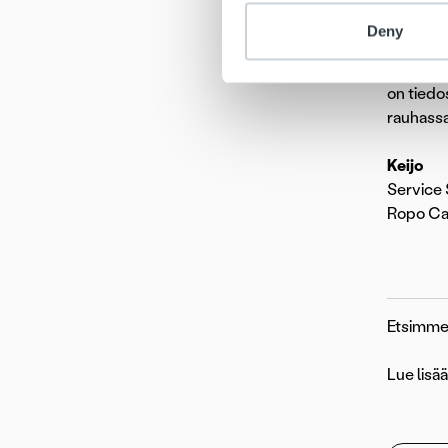
sanotut 
Deny
Eläkkeel
on tiedo
rauhassa
Keijo
Service 
Ropo Ca
Etsimme j
Lue lisää