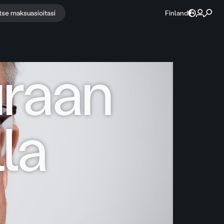
itse maksuasioitasi
Finland
uraan
la