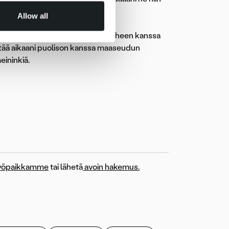
llittänyt.
Allow all
s marjanviljelyä ja ajanviettoa perheen kanssa
ettää aikaani puolison kanssa maaseudun
eininkiä.
työpaikkamme
tai lähetä
avoin hakemus.