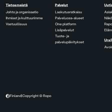
Tietoa meistä
Palvelut
Uuti
Johto ja organisaatio
Laskutusratkaisu
Asia
Ihmiset ja kulttuurimme
Palveluosa-alueet
Näkö
Vastuullisuus
One platform
Rapo
Lisäpalvelut
Eläm
Tuote- ja
Ura 
palvelupäivitykset
Avoi
Finland
|
Copyright © Ropo