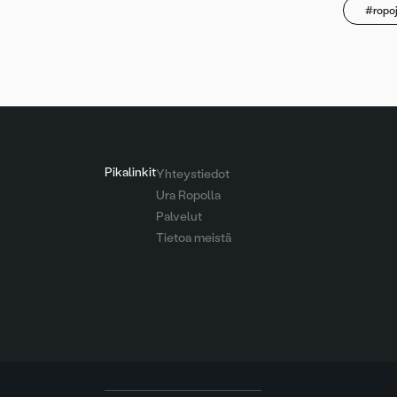
#ropo
Pikalinkit
Yhteystiedot
Ura Ropolla
Palvelut
Tietoa meistä