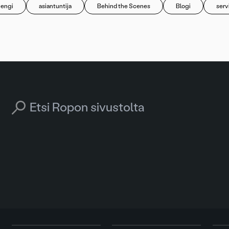
jengi
asiantuntija
Behind the Scenes
Blogi
serv
Search for: