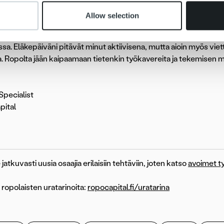
ruuhkavuodet ja pienlapsiarki ovat takana ja sen myötä kiire on he
Allow selection
lä aion jatkaa metsästys-, kalastus- ja liikuntaharrastustani. Myö
ssa. Eläkepäiväni pitävät minut aktiivisena, mutta aioin myös vi
. Ropolta jään kaipaamaan tietenkin työkavereita ja tekemisen m
Specialist
pital
atkuvasti uusia osaajia erilaisiin tehtäviin, joten katso
avoimet 
 ropolaisten uratarinoita:
ropocapital.fi/uratarina