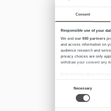
ja raska
Consent
Vuonna 1
mikrotie
käynnist
Responsible use of your dat
jo kolm
We and
our 980 partners
pro
and access information on yo
Koulutta
audience research and servi
jatkuvaa
privacy choices are only app
asiakkaa
withdraw your consent any tim
toimii. 
Johtoaja
Find out more about how your
Koen onn
Consent
We use cookies to personalis
merkitys
Necessary
Selection
information about your use of
on hyvä,
other information that you’ve
Mielestä
kohtaa t