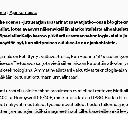
one
›
Ajankohtaista
he scenes -juttusarjan uratarinat saavat jatko-osan blogit
tijat, jotka avaavat näkemyksiään ajankohtaisista aihealueist
Specialist Keijo kertoo pitkästä urastaan teknologia-alalla ja 
 näyttää nyt, kun siirtyminen eläkkeelle on ajankohtaista.
ia-ala on kehittynyt valtavasti siitä, kun vuonna 1979 aloitin ty
isessa Tietosavossa, jota vielä siihen aikaan kutsuttiin atk-alan
tioteknologiana. Ammatinvalintaani vaikuttivat teknologia-alan 
ääkään joutunut katumaan uravalintaani.
t urani alkualoilta tähän maailmaan ovat olleet mittavia; Matk
 400 tai Honeywell 66/40P, minikoneita kuten DPS6, Perkin Elme
t näkyvät muutokset työssäni ovat olleet tiedon tallennusjärjes
ttien ja -nauhojen lisäksi magneettinauhoille, kaseteille sekä le
ti, mutta samalla tallennuskapasiteetti on kasvanut ja nyt dataa 
öntä, koska tietokoneet ja tallennusvälineet veivät paljon tilaa j