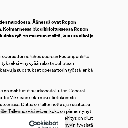
ekstien muodossa. Äänessä ovat Ropon
a.
Kolmannessa
blogikirjoituksessa
Ropon
kuinka työ on muuttunut siitä, kun ura alkoi ja
öni operaattorina lähes suoraan koulunpenkiltä
 yritykseksi – nykyään alasta puhutaan
kasvu ja suositukset operaattorin työstä, enkä
alle on mahtunut suurkoneita kuten General
r tai Mikrovax sekä mikrotietokoneita.
telmissä. Dataa on tallennettu ajan saatossa
vyille. Tallennusvälineiden koko on pienentynyt
tallennetaan pilveen. Muutos ja kehitys on ollut
a resursseja. Operaattorin työ oli hyvin fyysistä