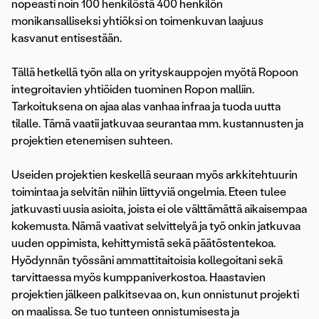
nopeasti noin 100 henkilöstä 400 henkilön
monikansalliseksi yhtiöksi on toimenkuvan laajuus
kasvanut entisestään.
Tällä hetkellä työn alla on yrityskauppojen myötä Ropoon
integroitavien yhtiöiden tuominen Ropon malliin.
Tarkoituksena on ajaa alas vanhaa infraa ja tuoda uutta
tilalle. Tämä vaatii jatkuvaa seurantaa mm. kustannusten ja
projektien etenemisen suhteen.
Useiden projektien keskellä seuraan myös arkkitehtuurin
toimintaa ja selvitän niihin liittyviä ongelmia. Eteen tulee
jatkuvasti uusia asioita, joista ei ole välttämättä aikaisempaa
kokemusta. Nämä vaativat selvittelyä ja työ onkin jatkuvaa
uuden oppimista, kehittymistä sekä päätöstentekoa.
Hyödynnän työssäni ammattitaitoisia kollegoitani sekä
tarvittaessa myös kumppaniverkostoa. Haastavien
projektien jälkeen palkitsevaa on, kun onnistunut projekti
on maalissa. Se tuo tunteen onnistumisesta ja