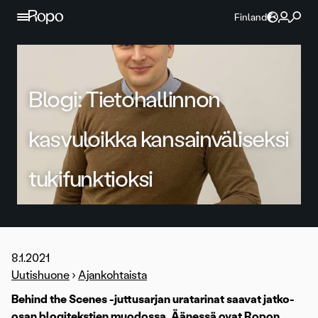
Jatka sisältöön
Finland
Blogi: Tietohallinnon
kasvuloikka kansainväliseksi
tukifunktioksi
8.1.2021
Uutishuone
›
Ajankohtaista
Behind the Scenes -juttusarjan uratarinat saavat jatko-
osan blogitekstien muodossa. Äänessä ovat Ropon