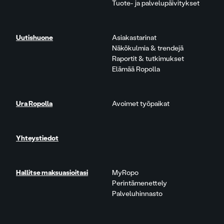
Tuote- ja palvelupäivitykset
Uutishuone
Asiakastarinat
Näkökulmia & trendejä
Raportit & tutkimukset
Elämää Ropolla
Ura Ropolla
Avoimet työpaikat
Yhteystiedot
Hallitse maksuasioitasi
MyRopo
Perintämenettely
Palveluhinnasto