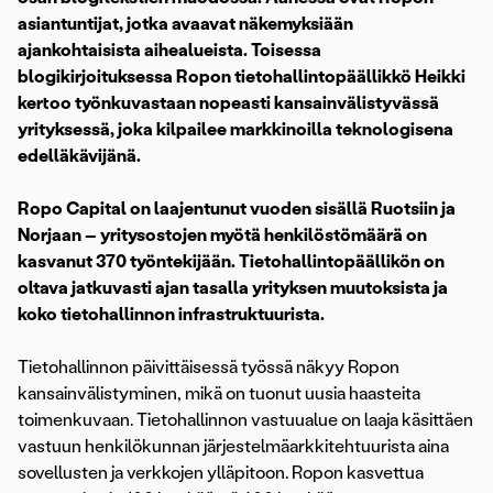
asiantuntijat, jotka avaavat näkemyksiään
ajankohtaisista aihealueista. Toisessa
blogikirjoituksessa Ropon tietohallintopäällikkö Heikki
kertoo työnkuvastaan nopeasti kansainvälistyvässä
yrityksessä, joka kilpailee markkinoilla teknologisena
edelläkävijänä.
Ropo Capital on laajentunut vuoden sisällä Ruotsiin ja
Norjaan – yritysostojen myötä henkilöstömäärä on
kasvanut 370 työntekijään. Tietohallintopäällikön on
oltava jatkuvasti ajan tasalla yrityksen muutoksista ja
koko tietohallinnon infrastruktuurista.
Tietohallinnon päivittäisessä työssä näkyy Ropon
kansainvälistyminen, mikä on tuonut uusia haasteita
toimenkuvaan. Tietohallinnon vastuualue on laaja käsittäen
vastuun henkilökunnan järjestelmäarkkitehtuurista aina
sovellusten ja verkkojen ylläpitoon. Ropon kasvettua