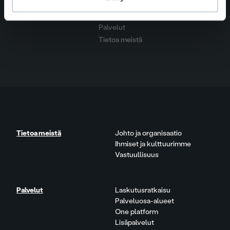
Pikalinkit
Yhteystiedot
Ura Ropolla
Palvelut
Tietoa meistä
Tietoa meistä
Johto ja organisaatio
Ihmiset ja kulttuurimme
Vastuullisuus
Palvelut
Laskutusratkaisu
Palveluosa-alueet
One platform
Lisäpalvelut