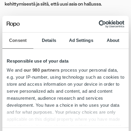
kehittymisestä ja siitä, että uusi asia on hallussa.
Ropolla ympärilläni ovat mahtavat kollegat ja erinomainen
työympäristö. Täällä on helppo tehdä yhdessä töitä,
tietotaito on korkealla ja yhteinen draivi mennä eteenpäin
on hyvä. Ropo on oman alansa edelläkävijä ja se näkyy
Consent
Details
Ad Settings
About
teknologiayrityksessä varmasti jokaisen työssä – muutos
on meillä jatkuvaa.
Responsible use of your data
Poikkeustilanne on aiheuttanut sen, että kaiken on
We and
our 980 partners
process your personal data,
hoiduttava kotimaasta eikä matkustaminen ole
e.g. your IP-number, using technology such as cookies to
mahdollista. Työ vaatii jatkuvaa yhteydenpitoa kollegoihin
store and access information on your device in order to
rajojen toiselle puolelle. Yhteistyö on sujunut hyvin, vaikka
serve personalized ads and content, ad and content
välissä onkin tuhansia kilometrejä.
measurement, audience research and services
development. You have a choice in who uses your data
Heikki
and for what purposes. Your privacy choices are only
Tietohallintopäällikkö
applicable on this digital property where you have made
Ropo Capital
your choices. You can change or withdraw your consent