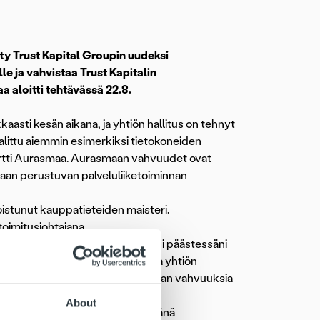
ty Trust Kapital Groupin uudeksi
le ja vahvistaa Trust Kapitalin
 aloitti tehtävässä 22.8.
asti kesän aikana, ja yhtiön hallitus on tehnyt
alittu aiemmin esimerkiksi tietokoneiden
 Artti Aurasmaa. Aurasmaan vahvuudet ovat
aan perustuvan palveluliiketoiminnan
istunut kauppatieteiden maisteri.
toimitusjohtajana.
aailmassa, olen erittäin innoissani päästessäni
kkinassa hieno haastajan asema, ja yhtiön
Trustin joukkueeseen – vivuttamaan vahvuuksia
ja
Artti Aurasmaa
kommentoi.
About
st Kapital -konsernin keskeisimpänä