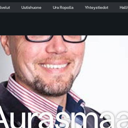
lvelut
Uutishuone
Ura Ropolla
Yhteystiedot
Hall
 Aurasmaa