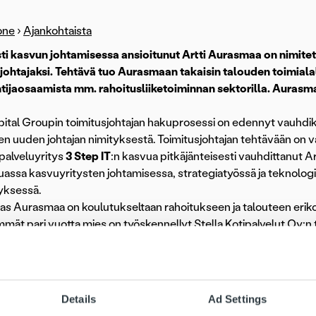
one
›
Ajankohtaista
sti kasvun johtamisessa ansioitunut Artti Aurasmaa on nimitet
johtajaksi. Tehtävä tuo Aurasmaan takaisin talouden toimialal
tijaosaamista mm. rahoitusliiketoiminnan sektorilla. Aurasmaa
pital Groupin toimitusjohtajan hakuprosessi on edennyt vauhdikka
n uuden johtajan nimityksestä. Toimitusjohtajan tehtävään on v
ipalveluyritys
3 Step IT
:n kasvua pitkäjänteisesti vauhdittanut
ssa kasvuyritysten johtamisessa, strategiatyössä ja teknologi
ksessä.
as Aurasmaa on koulutukseltaan rahoitukseen ja talouteen eriko
mmät pari vuotta mies on työskennellyt Stella Kotipalvelut Oy:n 
iltuani pari vuotta sosiaali- ja terveyspalveluiden ihmeellisestä m
n talous- ja rahoituspalveluiden pariin. Trust Kapitalilla on mar
hti on ollut aivan poikkeuksellista. On kunnia päästä mukaan 
ittamaan kasvua entisestään, Trust Kapitalin tuore toimitusjohta
Details
Ad Settings
llinnon liiketoimintaprosessien ulkoistuspalveluja tarjoavan Tru