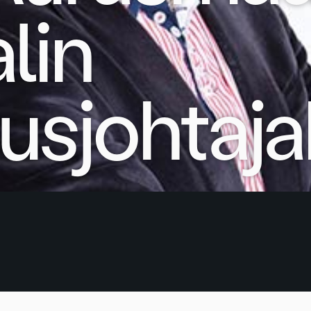
lin
usjohtaja