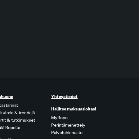
shuone
Yhteystiedot
kastarinat
Hallitse maksuasioitasi
kulmia & trendejä
MyRopo
rtit & tutkimukset
Perintämenettely
ää Ropolla
Palveluhinnasto