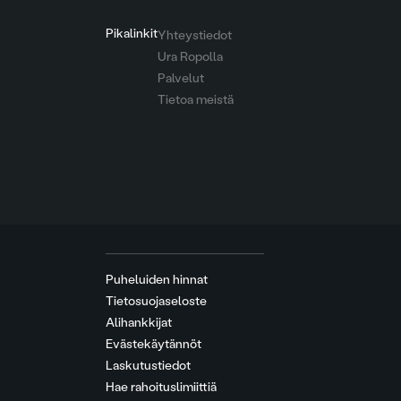
Pikalinkit
Yhteystiedot
Ura Ropolla
Palvelut
Tietoa meistä
Puheluiden hinnat
Tietosuojaseloste
Alihankkijat
Evästekäytännöt
Laskutustiedot
Hae rahoituslimiittiä