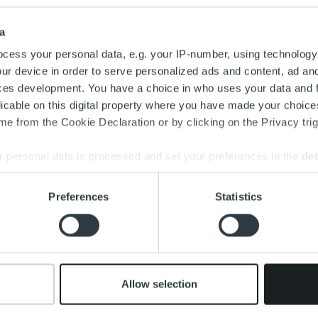
minta-alueena ovat laskutuksen ja maksuvalvonnan palveluratkai
n laskusaatavien rahoituspalvelut, joihin konserni on laajentanut
a
 talouden ammattilaista työllistävä kotimainen Trust Kapital kil
cess your personal data, e.g. your IP-number, using technology
vijänä, jonka toimintamallit pohjaavat vahvaan automaatioon. Au
ur device in order to serve personalized ads and content, ad a
soitujen algoritmien tuomiin mahdollisuuksiin, mutta korostaa eri
ces development. You have a choice in who uses your data and 
a.
licable on this digital property where you have made your choic
Kapitalin kannattava kasvu on voinut perustua vain oikealla asent
e from the Cookie Declaration or by clicking on the Privacy trig
untaan ja voittavaan yrityskulttuuriin. Uskon, että palveluliiketo
a – Trust Kapitalin vahva teknologiaosaaminen taas mahdollistaa
 personal data is processed and set your preferences in the
det
oko markkinan kehittämisen, Aurasmaa kuvailee.
eena kasvuloikka seuraavaan kokoluokkaan
e content and ads, to provide social media features and to analy
Preferences
Statistics
johtajan vaihdoksen taustalla on Trust Kapitalin omistuspohjan
 our site with our social media, advertising and analytics partn
norganisointi. Keväällä 2016 kotimainen pääomasijoittaja
Senti
 provided to them or that they’ve collected from your use of their
ohtajana toiminut, Trust Kapitalin toinen perustajayrittäjä
Petri 
sena toimitusjohtajana toimi Trust Kapitalin talousjohtaja
Timo L
Kapital on siinä kehitysvaiheessa, kun strategiaa ja tavoitteita o
Allow selection
lo tarkoittaa aina tietynlaista kasvuvauhdin kiihdyttämistä. Mi
iheen 3 Step IT:n kanssa. Voin sanoa jo nyt, että Trust Kapitalill