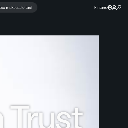
itse maksuasioitasi
Finland
 Trust