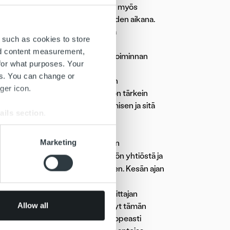
sut. Tärkeänä painopisteenä ovat myös
 tarjontaansa viimeisen parin vuoden aikana.
pailee markkinoilla teknologisena
 such as cookies to store
rasmaa uskoo digitalisaatioon ja
nd content measurement,
tyisesti henkilöstön roolia liiketoiminnan
for what purposes. Your
es. You can change or
eella ja osaamisella varustettuun
ger icon.
iminnassa henkilöstö on aina yhtiön tärkein
 uusien palveluratkaisujen luomisen ja sitä
ails section
.
se our traffic. We also share
Marketing
 laajentumisen myötä tehty johdon
ers who may combine it with
ca
Partners
osti osake-enemmistön yhtiöstä ja
 services.
Tukiainen
siirtyi yhtiön hallitukseen. Kesän ajan
appi
.
n hyvä kirkastaa. Myös pääomasijoittajan
Allow all
nun vahvuuteni on, että olen elänyt tämän
a on kaikki edellytykset kasvaa nopeasti