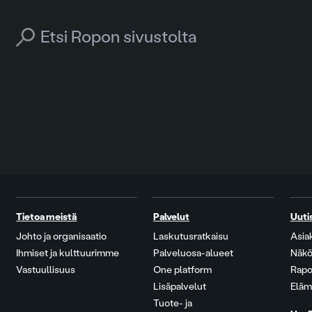
Search for:
Tietoa meistä
Palvelut
Uuti
Johto ja organisaatio
Laskutusratkaisu
Asia
Ihmiset ja kulttuurimme
Palveluosa-alueet
Näkö
Vastuullisuus
One platform
Rapo
Lisäpalvelut
Eläm
Tuote- ja