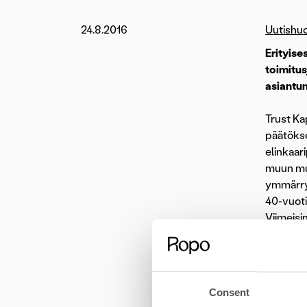
24.8.2016
Uutishu
Erityise
toimitus
asiantun
Trust Ka
päätökse
elinkaar
muun mua
ymmärry
40-vuoti
Viimeisi
– Seikka
palaamaa
kasvuvau
ja vauhd
Consent
Talousha