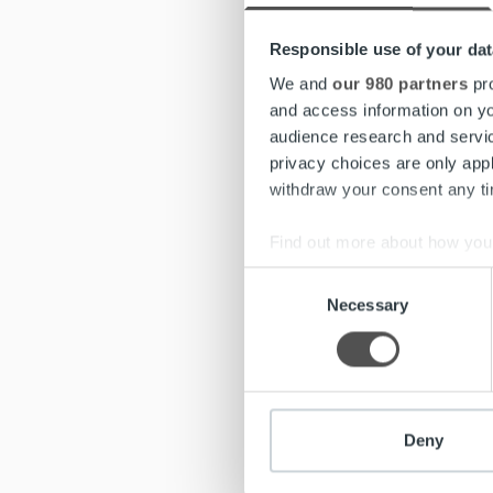
liiketoi
yrityste
Responsible use of your dat
Lähes 90
We and
our 980 partners
pro
edelläkä
and access information on yo
automati
audience research and servi
perustan
privacy choices are only app
– Trust 
withdraw your consent any tim
henkilök
voimavar
Find out more about how your
kautta k
Tavoitt
Consent
We use cookies to personalis
Necessary
Toimitus
Selection
information about your use of
uudellee
other information that you’ve
toimitusj
väliaikai
– Trust 
Deny
mukaantu
saman va