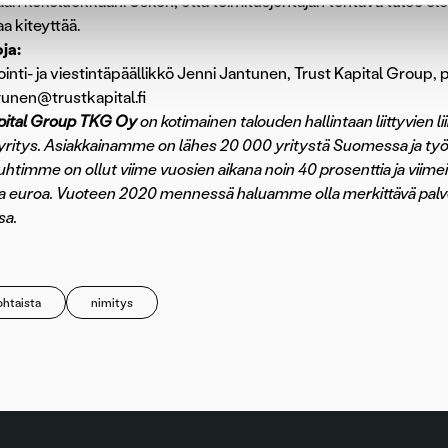
an kokoluokkaan. Uskon, että toimitusjohtajan tehtävä tulee ole
 kiteyttää.
oja:
inti- ja viestintäpäällikkö Jenni Jantunen, Trust Kapital Group,
ntunen@trustkapital.fi
pital Group TKG Oy
on kotimainen talouden hallintaan liittyvien 
 yritys. Asiakkainamme on lähes 20 000 yritystä Suomessa ja työ
htimme on ollut viime vuosien aikana noin 40 prosenttia ja viimeis
a euroa. Vuoteen 2020 mennessä haluamme olla merkittävä palv
a.
htaista
nimitys