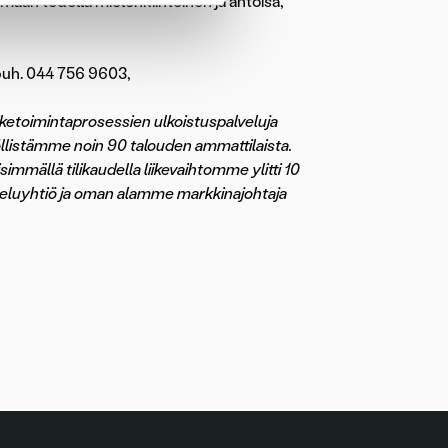
maan todella mielenkiintoinen ja antoisa,
 puh. 044 756 9603,
liiketoimintaprosessien ulkoistuspalveluja
llistämme noin 90 talouden ammattilaista.
immällä tilikaudella liikevaihtomme ylitti 10
eluyhtiö ja oman alamme markkinajohtaja