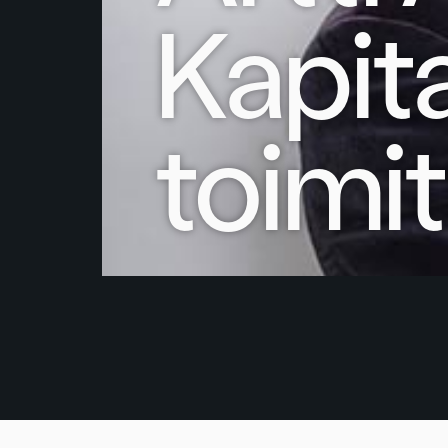
Kapita
toimit