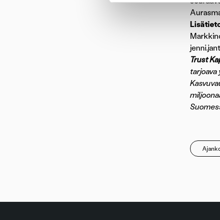
seuraava
Aurasmaa
Lisätiet
Markkino
jenni.ja
Trust Ka
tarjoava
Kasvuvau
miljoona
Suomess
Ajanko