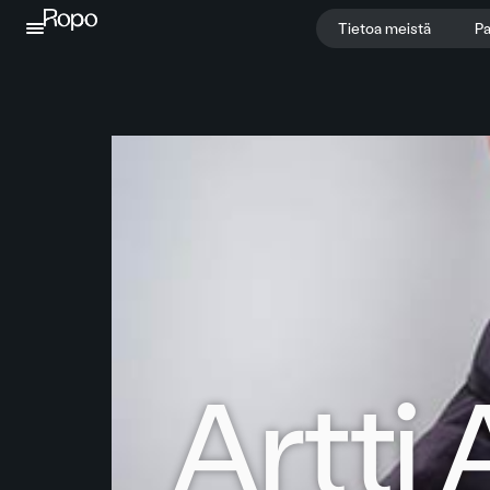
Jatka sisältöön
Tietoa meistä
Pa
Artti