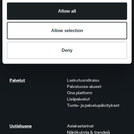
of their services.
Allow all
Allow selection
Tietoa meistä
Johto ja organisaatio
Deny
Ihmiset ja kulttuurimme
Vastuullisuus
Palvelut
Laskutusratkaisu
Palveluosa-alueet
One platform
Lisäpalvelut
Tuote- ja palvelupäivitykset
Uutishuone
Asiakastarinat
Näkökulmia & trendejä