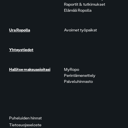
Raportit & tutkimukset
Elämää Ropolla
Ura Ropolla
Avoimet työpaikat
Yhteystiedot
Hallitse maksuasioitasi
MyRopo
Perintämenettely
Palveluhinnasto
Puheluiden hinnat
Tietosuojaseloste