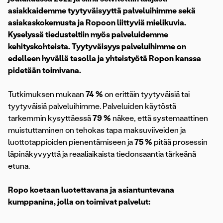
asiakkaidemme tyytyväisyyttä palveluihimme sekä
asiakaskokemusta ja Ropoon liittyviä mielikuvia.
Kyselyssä tiedusteltiin myös palveluidemme
kehityskohteista. Tyytyväisyys palveluihimme on
edelleen hyvällä tasolla ja yhteistyötä Ropon kanssa
pidetään toimivana.
Tutkimuksen mukaan
74 %
on erittäin tyytyväisiä tai
tyytyväisiä palveluihimme. Palveluiden käytöstä
tarkemmin kysyttäessä
79 %
näkee, että systemaattinen
muistuttaminen on tehokas tapa maksuviiveiden ja
luottotappioiden pienentämiseen ja
75 %
pitää prosessin
läpinäkyvyyttä ja reaaliaikaista tiedonsaantia tärkeänä
etuna.
Ropo koetaan luotettavana ja asiantuntevana
kumppanina, jolla on toimivat palvelut: