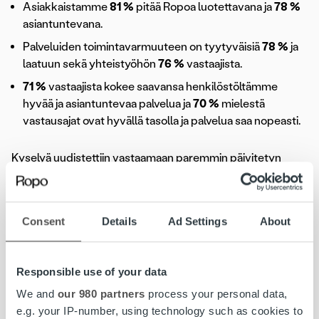
Asiakkaistamme
81 %
pitää Ropoa luotettavana ja
78 %
asiantuntevana.
Palveluiden toimintavarmuuteen on tyytyväisiä
78 %
ja
laatuun sekä yhteistyöhön
76 %
vastaajista.
71 %
vastaajista kokee saavansa henkilöstöltämme
hyvää ja asiantuntevaa palvelua ja
70 %
mielestä
vastausajat ovat hyvällä tasolla ja palvelua saa nopeasti.
Kyselyä uudistettiin vastaamaan paremmin päivitetyn
strategiamme painopistealueita ja mukaan otettiin mm.
vastuullisuuteen ja arvoihimme liittyviä kysymyksiä.
Asiakkaistamme
62 %
pitää Ropoa vastuullisena ja
56 %
Consent
Details
Ad Settings
About
omia arvojaan vastaavana toimijana.
Responsible use of your data
Otteita asiakaskyselyn positiivisesta palautteesta:
We and
our 980 partners
process your personal data,
”Yhteistyö toimii mutkattomasti ja ketterästi.”
e.g. your IP-number, using technology such as cookies to