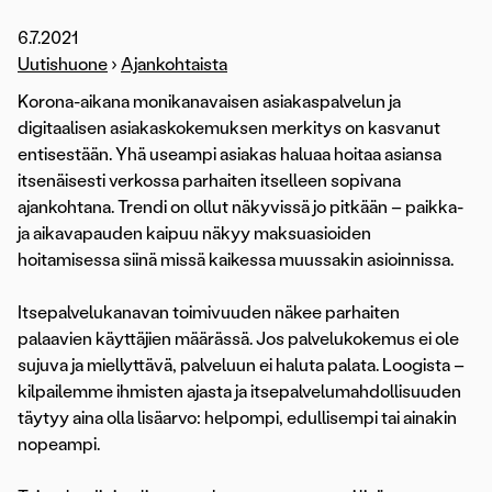
6.7.2021
Uutishuone
›
Ajankohtaista
Korona-aikana monikanavaisen asiakaspalvelun ja
digitaalisen asiakaskokemuksen merkitys on kasvanut
entisestään. Yhä useampi asiakas haluaa hoitaa asiansa
itsenäisesti verkossa parhaiten itselleen sopivana
ajankohtana. Trendi on ollut näkyvissä jo pitkään – paikka-
ja aikavapauden kaipuu näkyy maksuasioiden
hoitamisessa siinä missä kaikessa muussakin asioinnissa.
Itsepalvelukanavan toimivuuden näkee parhaiten
palaavien käyttäjien määrässä. Jos palvelukokemus ei ole
sujuva ja miellyttävä, palveluun ei haluta palata. Loogista –
kilpailemme ihmisten ajasta ja itsepalvelumahdollisuuden
täytyy aina olla lisäarvo: helpompi, edullisempi tai ainakin
nopeampi.