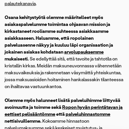
palautekanavia
.
Osana kehitystyötä olemme määritelleet myös
asiakaspalvelumme toimintaa ohjaavan mission ja
kirkastaneet rooliamme suhteessa asiakkaamme
asiakkaaseen. Haluamme, että ropolainen
palveluasenne näkyy ja kuuluu läpi organisaation ja
jokainen asiakas kohdataan
arvolupauksemme
mukaisesti.
Se edellyttää sitä, että tavoite ja tahtotila on
kristallin kirkas. Meidän maksuneuvonnassa vähennetään
maksuvaikeuksia ja rakennetaan väsymättä yhteiskuntaa,
jossa maksuasioiden hoitaminen hankalassakin tilanteessa
on ihailtavaa vastuunkantoa.
Olemme myös halunneet lisätä palveluihimme liittyvää
avoimuutta ja toimme sekä
Ropon hyvän perintätavan ja
eettiset pelisääntömme
että
palveluhinnastomme
nettisivuillemme.
Kokoamme hinnastoon
palvelumaksumme sekä keskeiset muistutus- ja