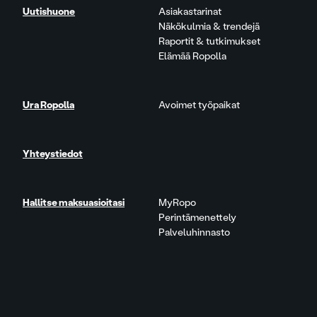
Uutishuone
Asiakastarinat
Näkökulmia & trendejä
Raportit & tutkimukset
Elämää Ropolla
Ura Ropolla
Avoimet työpaikat
Yhteystiedot
Hallitse maksuasioitasi
MyRopo
Perintämenettely
Palveluhinnasto