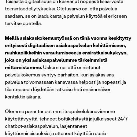
Toisaalta digitaalisuus on kasvanut nopeasti lisäarvosta
toimintaedellytykseksi. Oletusarvo on, että palvelua
saadaan, se on laadukasta ja palvelun käyttöä ei erikseen
tarvitse opetella.
Meillä asiakaskokemustyössä on tänä vuonna keskitytty
erityisesti digitaalisen asiakaspalvelun kehittämiseen,
ruuhkapiikkeihin varautumiseen ja ensiratkaisukykyyn,
joka on yksi asiakaspalvelumme tärkeimmistä
mittareistamme.
Uskomme, että onnistunut
palvelukokemus syntyy parhaiten, kun asiakas saa
palvelua toivomassaan kanavassa helposti ja nopeasti, ja
tilanteeseen löydetään ratkaisu heti ensimmäisen
kontaktin aikana.
Olemme parantaneet mm. itsepalvelukanaviemme
käytettävyyttä
, tehneet
bottikehitystä
ja julkaisseet 24/7
chatbot-asiakaspalvelun, laajentaneet
käyttöominaisuuksia ja ottaneet käyttöön uusia