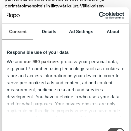
perintätoimenpiteisiin liittyvät kulut. Väliaikaisen
perintälain aikana hinnastossa pidetään mukana myös
selventäviä päivämääriä, koska osaan säännöksistä on
tulossa porrastetusti muutoksia.
Consent
Details
Ad Settings
About
Paras tapa arvioida onnistumista on antaa ääni asiakkaille ja
kuunnella palautetta. Tällä erää Ropo Online
Responsible use of your data
palautekyselyn perusteella itsepalvelukanavamme
We and
our 980 partners
process your personal data,
arvioidaan 3,5 tähden arvoiseksi asteikolla 1–5. Tästä on
e.g. your IP-number, using technology such as cookies to
hyvä jatkaa – jokainen palaute on tärkeä ja auttaa meitä
store and access information on your device in order to
kehittämään palveluamme.
serve personalized ads and content, ad and content
measurement, audience research and services
Kesän aikana teemme myös laajemman
yrityskuva- ja
development. You have a choice in who uses your data
asiakaskokemustutkimuksen
, jossa keskitymme Ropon
and for what purposes. Your privacy choices are only
asiakaspalvelun ja maksuneuvonnan kanssa asioineisiin
applicable on this digital property where you have made
asiakkaisiin. Selvitämme mm. asiakkaiden kokemuksia eri
your choices. You can change or withdraw your consent
palvelukanavistamme ja siitä, millaisia asioita hoidetaan
any time from the Cookie Declaration or by clicking on
mieluiten henkilökohtaisesti, mitä verkossa itsenäisesti ja
Consent