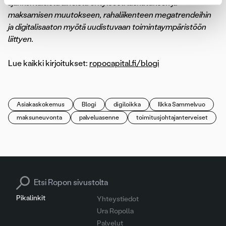
ajankohtaisista aiheista erityisesti laskutuksen ja
maksamisen muutokseen, rahaliikenteen megatrendeihin
ja digitalisaaton myötä uudistuvaan toimintaympäristöön
liittyen.
Lue kaikki kirjoitukset:
ropocapital.fi/blogi
Asiakaskokemus
Blogi
digiloikka
Ilkka Sammelvuo
maksuneuvonta
palveluasenne
toimitusjohtajanterveiset
Search for:
Pikalinkit
Yhteystiedot
Ura Ropolla
Palvelut