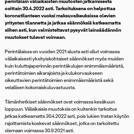
perintälain väliaikaisten muutosten jatkamisesta
osittain 30.4.2022 asti. Tarkoituksena on helpottaa
koronatilanteen vuoksi maksuvaikeuksissa olevien
yritysten tilannetta ja jatkaa säännöksiä katkeamatta
siihen asti, kun valmisteltavat pysyvät lainsäädännön
muutokset tulevat voimaan.
Perintälaissa on vuoden 2021 alusta asti ollut voimassa
väliaikaisesti yksityiskohtaiset säännökset myös muiden
kuin kuluttajaperinnän perintäkulujen enimmäismääristä,
perintätoimien aikarajoista ja kulukorvaukseen
oikeuttavien perintätoimien enimmäismääristä sekä
velallisen kokonaiskuluvastuusta.
Tämänhetkiset säännökset ovat voimassa kesäkuun
loppuun. Väliaikaisia muutoksia on kuitenkin tarkoitus
jatkaa katkeamatta 30.4.2022 asti, pois lukien tratan käytön
rajoittamista koskevat säännökset, jotka on tarkoitettu
olemaan voimassa 30.9.2021 asti.