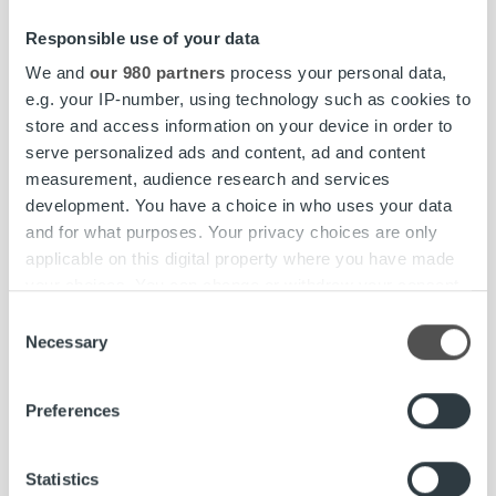
voimassaoloaikana tehtäviin perintätoimiin.
Responsible use of your data
Oikeusministeriön asettama työryhmä valmistelee
We and
our 980 partners
process your personal data,
parhaillaan ehdotusta pysyvistä perintälain muutoksista,
e.g. your IP-number, using technology such as cookies to
jotka on tarkoitus ottaa käyttöön heti väliaikaisen lain
store and access information on your device in order to
voimassaolon päättymisen jälkeen. Lainsäädännön
serve personalized ads and content, ad and content
muutosehdotuksen on määrä valmistua elokuussa.
measurement, audience research and services
development. You have a choice in who uses your data
Lainsäädännön muutokset ja viranomaisohjeet otetaan
and for what purposes. Your privacy choices are only
aina huomioon palveluprosessissamme. Me
applicable on this digital property where you have made
huolehdimme, että yrityksesi muistutus- ja
your choices. You can change or withdraw your consent
perintäprosessi hoidetaan systemaattisesti, lain
any time from the Cookie Declaration or by clicking on
edellyttämällä tavalla ja asiakassuhteitasi kunnioittaen.
Consent
the Privacy trigger icon.
Necessary
Selection
Find out more about how your personal data is processed
#ropojengi
perintälaki
perintälakiuudistus
Preferences
and set your preferences in the
details section
.
Ropo Capital
tilapäinen perintälaki
We use cookies to personalise content and ads, to
Statistics