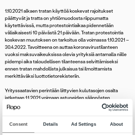
1.10.2021 alkaen tratan käyttöä koskevat rajoitukset
päättyvät ja tratta on yhtiömuodosta riippumatta
käytettävissä, mutta protestointiaikaa pidennetään
väliaikaisesti 10 päivästä 21 päivään. Tratan protestointia
koskevan muutoksen on tarkoitus olla voimassa 1.10.2021 –
30.4.2022. Tavoitteena on auttaa koronavirustilanteen
vuoksi maksuvaikeuksissa olevia yrityksiä antamalla niille
pidempi aika taloudellisen tilanteensa selvittämiseksi
ennen tratan mahdollista julkaisua tai ilmoittamista
merkittäväksi luottotietorekisteriin.
Yrityssaatavien perintään liittyvien kulutasojen osalta
jatketaan 1.1.2021 voimaan astuneiden säännösten
mukaisesti, paitsi kokonaiskuluvastuu nousee yli 500
euron yrityssaatavissa 410 eurosta 480 euroon 1.7.2021
alkaen.
Consent
Details
Ad Settings
About
Väliaikaisen lain säännöksiä sovelletaan sen