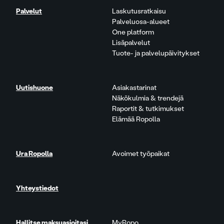
Palvelut
Laskutusratkaisu
Palveluosa-alueet
One platform
Lisäpalvelut
Tuote- ja palvelupäivitykset
Uutishuone
Asiakastarinat
Näkökulmia & trendejä
Raportit & tutkimukset
Elämää Ropolla
Ura Ropolla
Avoimet työpaikat
Yhteystiedot
Hallitse maksuasioitasi
MyRopo