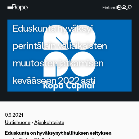
Jatka sisältöön
Finland
Eduskunta hyväksyi
perintälain väliaikaisten
muutosten jatkamisen
kevääseen 2022 asti
9.6.2021
Uutishuone
›
Ajankohtaista
Eduskunta on hyväksynyt hallituksen esityksen