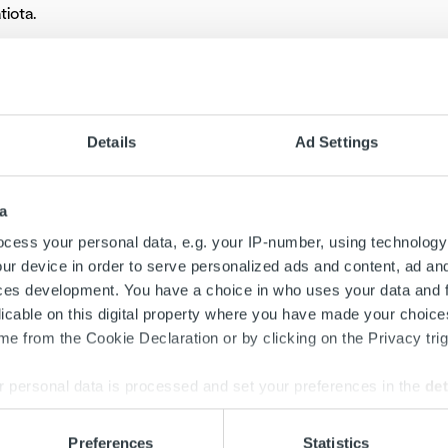
iota.
lainen verkkolaskustandardi EN 16931-1:2017 määrittelee verkk
 asettaa tiettyjä tietosisältövaatimuksia julkishallinnolle osoitetui
 käytetyistä verkkolaskuformaateista Finvoice ja TEAPPSXML onk
Details
Ad Settings
N:n edellyttämiä uusia tietoja varten.
:n edellyttämät tiedot eivät ole uusia vaan niille on ollut paikka 
a
-versioissa. EN:ssä on nyt kuitenkin voitu määritellä tieto pakol
cess your personal data, e.g. your IP-number, using technology
ttu, miten kyseisen tiedon arvo tulee muodostaa laskulla esitety
ur device in order to serve personalized ads and content, ad a
mma).
ces development. You have a choice in who uses your data and 
licable on this digital property where you have made your choic
 esimerkkejä EN:n edellyttämistä pakollisista tiedoista:
e from the Cookie Declaration or by clicking on the Privacy trig
usyksikkö ja hinnoitteluyksikkö on ilmoitettava myös UN/ECE:n
 on ”MON”)
 personal data is processed and set your preferences in the
det
vin ja laskun alv-erittelyn tiedoissa on ilmoitettava verokoodi (e
 eri osapuolten osoitetiedoissa maakoodi on pakollinen (ISO 3166
e content and ads, to provide social media features and to analy
Preferences
Statistics
seen perustuvalla laskulla ostajan tilausnumero on ilmoitettava 