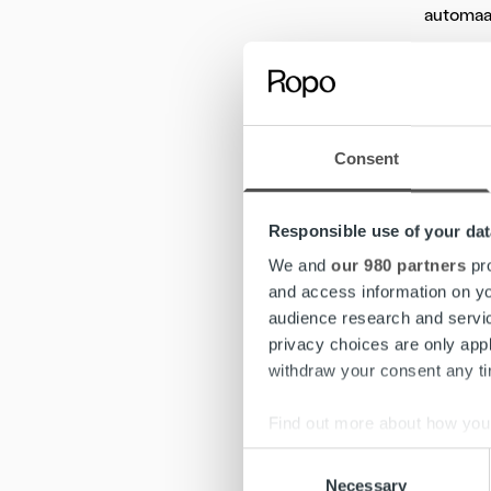
automaat
Eurooppa
”EN”) eli
Suomessa
Consent
kenttiä E
Kaikki EN
Responsible use of your dat
TEPPSXML
We and
our 980 partners
pro
ohjeiste
and access information on yo
loppusu
audience research and servi
privacy choices are only app
Muutamia
withdraw your consent any tim
– laskut
yksikkö
Find out more about how your
– laskuri
Consent
– laskun
We use cookies to personalis
Necessary
Selection
– tilauk