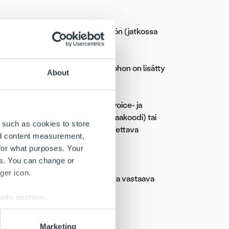
olaskun semanttisen tietosisällön (jatkossa
lle verkkolaskuille.
in julkaistu uusi versio 3.0, johon on lisätty
About
jo nykyisin käytössä olevissa Finvoice- ja
liseksi (esim. osoitetiedoissa maakoodi) tai
 such as cookies to store
istä tiedoista (esim. laskun maksettava
nd content measurement,
for what purposes. Your
es. You can change or
ger icon.
 mukaisena koodeina (esim ”kk”:ta vastaava
ails section
.
sim. S= Standard rate)
-1 koodi, esim. FI, SE)
se our traffic. We also share
Marketing
laskuotsikkotason tiedoissa