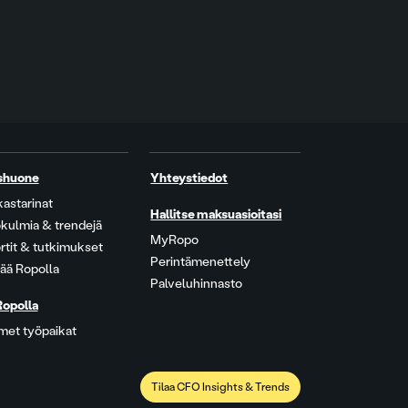
shuone
Yhteystiedot
kastarinat
Hallitse maksuasioitasi
kulmia & trendejä
MyRopo
rtit & tutkimukset
Perintämenettely
ää Ropolla
Palveluhinnasto
Ropolla
met työpaikat
Tilaa CFO Insights & Trends