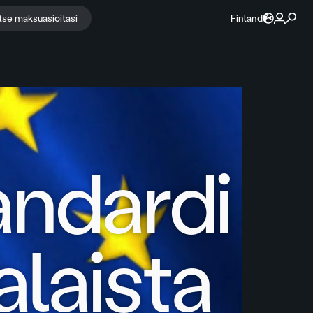
itse maksuasioitasi
Finland
andardi
laista