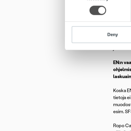
information about your use of
– sopimu
other information that you’ve
Lisäksi E
sallittu.
Deny
Pakollis
jotta la
EN:n vaa
ohjelmi
laskuain
Koska EN
tietoja e
muodostu
esim. SF
Ropo Cap