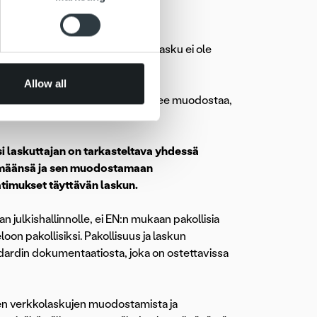
ers who may combine it with
kuotsikkotason tiedoissa.
 services.
usta tai yhtä sopimusta eli koontilasku ei ole
Allow all
den mukaan laskun summatiedot tulee muodostaa,
i laskuttajan on tarkasteltava yhdessä
telmäänsä ja sen muodostamaan
timukset täyttävän laskun.
n julkishallinnolle, ei EN:n mukaan pakollisia
oon pakollisiksi. Pakollisuus ja laskun
ardin dokumentaatiosta, joka on ostettavissa
en verkkolaskujen muodostamista ja