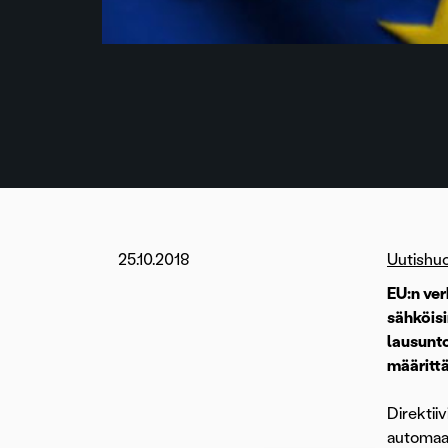
25.10.2018
Uutishu
EU:n ver
sähköisi
lausunto
määrittä
Direktii
automaat