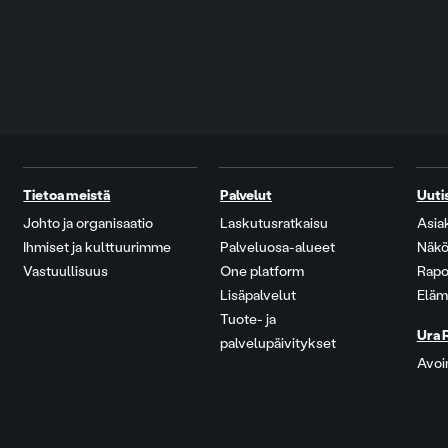
Tietoa meistä
Palvelut
Uuti
Johto ja organisaatio
Laskutusratkaisu
Asia
Ihmiset ja kulttuurimme
Palveluosa-alueet
Näkö
Vastuullisuus
One platform
Rapo
Lisäpalvelut
Eläm
Tuote- ja
Ura 
palvelupäivitykset
Avoi