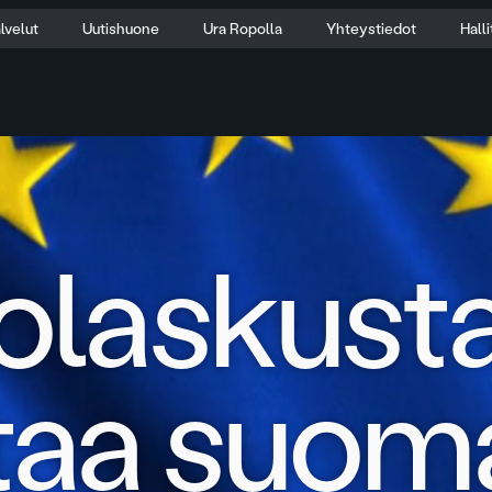
lvelut
Uutishuone
Ura Ropolla
Yhteystiedot
Hall
olaskust
taa suoma