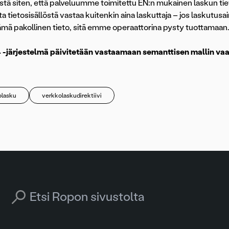
istä siten, että palveluumme toimitettu EN:n mukainen laskun tiet
sta tietosisällöstä vastaa kuitenkin aina laskuttaja – jos laskutu
ämä pakollinen tieto, sitä emme operaattorina pysty tuottamaan.
 -järjestelmä päivitetään vastaamaan semanttisen mallin vaa
olasku
verkkolaskudirektiivi
Search for: