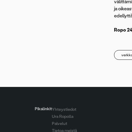
välittäm
ja oikea
edellytt
Ropo 24
verkk
Pikalinkit
Yhteystiedot
Ura Ropolla
Palvelut
Tietoa meistä