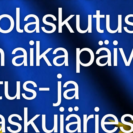
olaskutus
 aika päiv
us- ja
askujärje