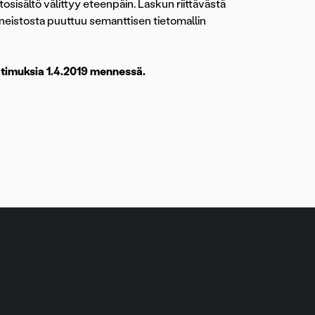
osisältö välittyy eteenpäin. Laskun riittävästä
saineistosta puuttuu semanttisen tietomallin
timuksia 1.4.2019 mennessä.