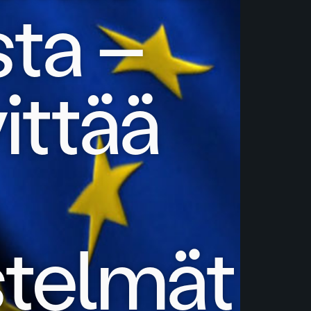
ta –
ittää
stelmät