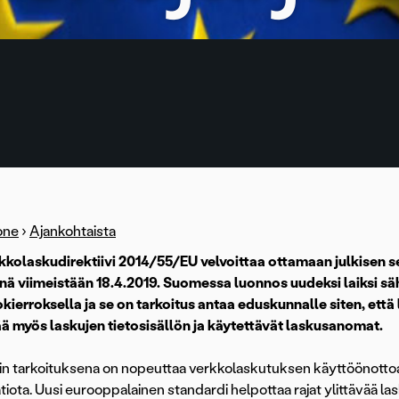
one
›
Ajankohtaista
kkolaskudirektiivi 2014/55/EU velvoittaa ottamaan julkisen s
nä viimeistään 18.4.2019. Suomessa luonnos uudeksi laiksi säh
kierroksella ja se on tarkoitus antaa eduskunnalle siten, että l
ä myös laskujen tietosisällön ja käytettävät laskusanomat.
vin tarkoituksena on nopeuttaa verkkolaskutuksen käyttöönottoa ju
iota. Uusi eurooppalainen standardi helpottaa rajat ylittävää las