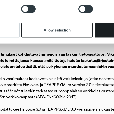
 our site with our social media, advertising and analytics partn
kseen perustuvalla laskulla sopimusnumero on ilmoitettava las
 provided to them or that they’ve collected from your use of their
N esimerkiksi rajaa, että laskulla voidaan laskuttaa vain yhtä tila
Allow selection
ten kenttien lisäksi tärkeä osa EN:a ovat laskentasäännöt, joi
sku on EN:n mukaan oikein muodostettu.
timukset kohdistuvat nimenomaan laskun tietosisältöön. Siks
stotoimittajansa kanssa, mitä tietoja heidän laskutusjärjes
eistoon tulee lisätä, että se kykenee muodostamaan EN:n vaa
:n vaatimukset koskevat vain niitä verkkolaskuja, jotka osoitetaa
i ole merkitty Finvoice- ja TEAPPSXML:n version 3.0:n tietoluettel
ssäännöt tuleekin tarkastaa eurooppalaisen verkkolaskustand
S:n verkkokaupasta (SFS-EN 16931-1:2017).
ital tukee Finvoice 3.0 ja TEAPPSXML 3.0 -versioiden mukaist