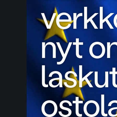
verkk
nyt on
laskut
ostol