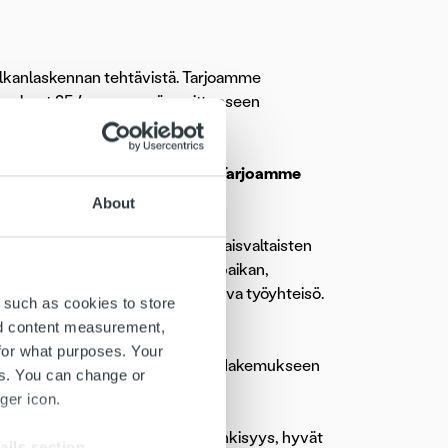
kanlaskennan tehtävistä. Tarjoamme
kemukset 25.4. mennessä osoitteeseen
 palkanlaskennan tehtävistä. Tarjoamme
About
ka kilpailukyky pohjautuu kokonaisvaltaisten
Tarjoamme sinulle vakituisen työpaikan,
Tukenasi on laaja konserni ja osaava työyhteisö.
 such as cookies to store
nd content measurement,
emukseen perustuvaa osaamista
for what purposes. Your
vittujen aikataulujen mukaisesti. Hakemukseen
es. You can change or
ger icon.
osaamispohjan lisäksi palveluhenkisyys, hyvät
ails section
.