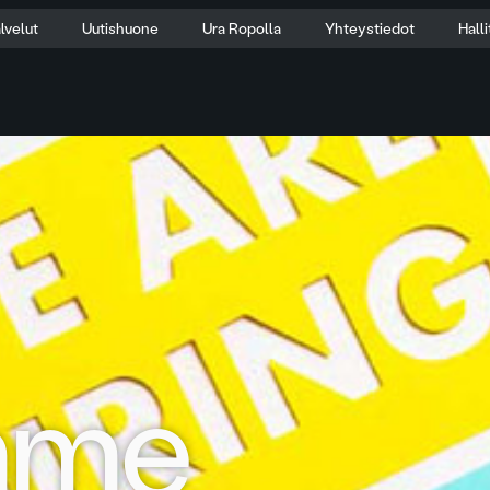
lvelut
Uutishuone
Ura Ropolla
Yhteystiedot
Hall
mme