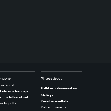
shuone
Yhteystiedot
kastarinat
Hallitse maksuasioitasi
kulmia & trendejä
MyRopo
rtit & tutkimukset
Perintämenettely
ää Ropolla
Palveluhinnasto