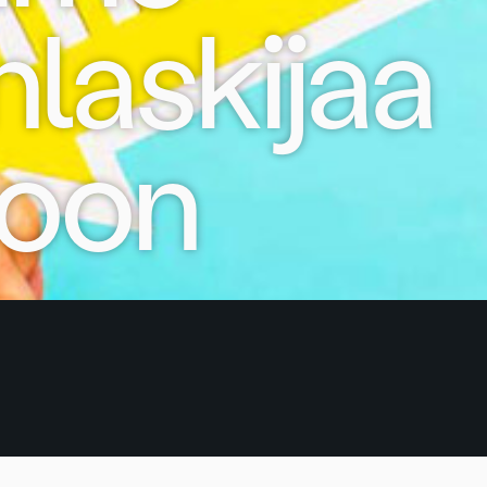
nlaskijaa
ioon