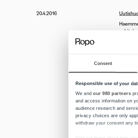
20.4.2016
Uutishu
Haemme 
vakituis
rekry@tr
Haemme 
vakituis
Consent
Trust Ac
talouden
Responsible use of your dat
mielenki
We and
our 980 partners
pro
and access information on yo
Palkanla
audience research and servi
palkkaha
privacy choices are only app
kannatta
withdraw your consent any tim
Haluamme
Find out more about how your