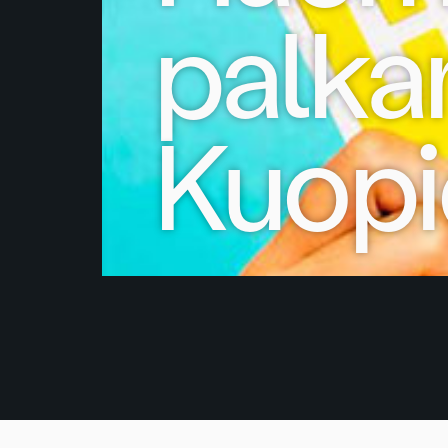
palka
Kuop