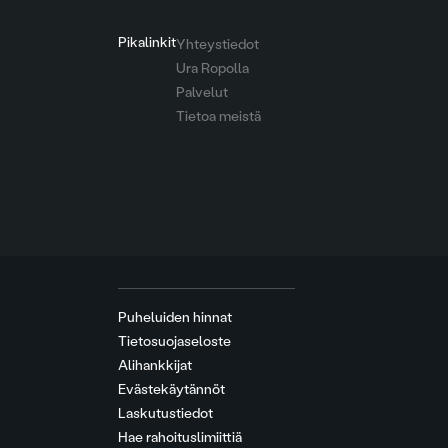
Pikalinkit
Yhteystiedot
Ura Ropolla
Palvelut
Tietoa meistä
Puheluiden hinnat
Tietosuojaseloste
Alihankkijat
Evästekäytännöt
Laskutustiedot
Hae rahoituslimiittiä