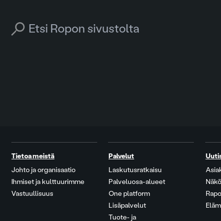
Search for:
Tietoa meistä
Palvelut
Uuti
Johto ja organisaatio
Laskutusratkaisu
Asia
Ihmiset ja kulttuurimme
Palveluosa-alueet
Näkö
Vastuullisuus
One platform
Rapo
Lisäpalvelut
Eläm
Tuote- ja