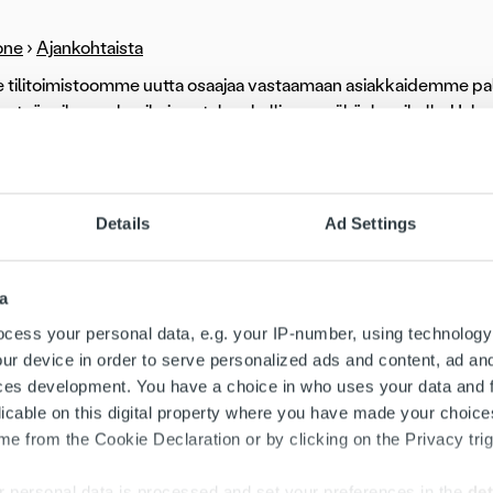
one
›
Ajankohtaista
tilitoimistoomme uutta osaajaa vastaamaan asiakkaidemme pal
en työpaikan nykyaikaisen taloushallinnon näköalapaikalla. Ha
ustaccounts.fi.
tilitoimistoomme uutta osaajaa vastaamaan asiakkaidemme
en työpaikan nykyaikaisen taloushallinnon näköalapaikalla.
Details
Ad Settings
countsissa pääset osaksi kasvavaa Trust Kapital -konsernia, jon
 hallinnan ratkaisujen ja korkeatasoisten ohjelmistojen varaan. 
a
intoisia asiakkaita ja erinomaisen sijainnin Kuopion keskustassa. 
cess your personal data, e.g. your IP-number, using technology
ur device in order to serve personalized ads and content, ad a
skijalta odotamme soveltuvan koulutuksen lisäksi vahvaa kok
ces development. You have a choice in who uses your data and 
llinnon tehtävistä, numerotarkkuutta ja kykyä työskennellä so
licable on this digital property where you have made your choic
a liittää tietoa tuntemistasi työehtosopimuksista.
e from the Cookie Declaration or by clicking on the Privacy trig
 tarjota asiakkaillemme korkealaatuista palvelua, joten hyvän 
 personal data is processed and set your preferences in the
det