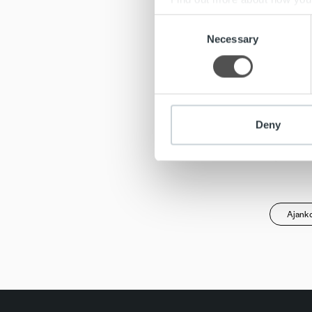
vuorovai
Consent
We use cookies to personalis
Necessary
Selection
Lähetä v
information about your use of
rekry@tr
other information that you’ve
Tikanmäki
Trust Acc
Deny
tilitoim
sijaitsev
Ajanko