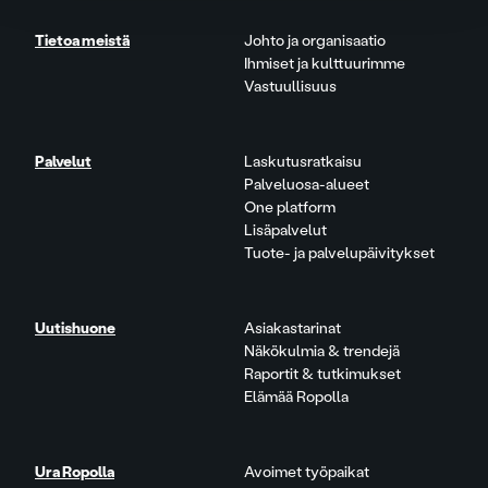
Tietoa meistä
Johto ja organisaatio
Ihmiset ja kulttuurimme
Vastuullisuus
Palvelut
Laskutusratkaisu
Palveluosa-alueet
One platform
Lisäpalvelut
Tuote- ja palvelupäivitykset
Uutishuone
Asiakastarinat
Näkökulmia & trendejä
Raportit & tutkimukset
Elämää Ropolla
Ura Ropolla
Avoimet työpaikat