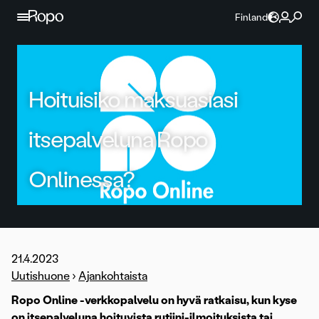
Jatka sisältöön
Finland
Hoituisiko maksuasiasi
itsepalveluna Ropo
Onlinessa?
21.4.2023
Uutishuone
›
Ajankohtaista
Ropo Online -verkkopalvelu on hyvä ratkaisu, kun kyse
on itsepalveluna hoituvista rutiini-ilmoituksista tai