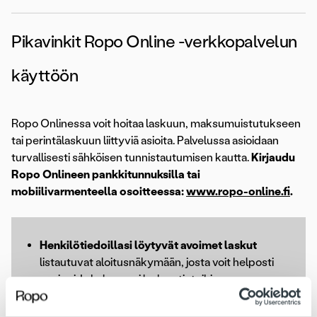
Pikavinkit Ropo Online -verkkopalvelun
käyttöön
Ropo Onlinessa voit hoitaa laskuun, maksumuistutukseen
tai perintälaskuun liittyviä asioita. Palvelussa asioidaan
turvallisesti sähköisen tunnistautumisen kautta.
Kirjaudu
Ropo Onlineen pankkitunnuksilla tai
mobiilivarmenteella osoitteessa:
www.ropo-online.fi
.
Henkilötiedoillasi löytyvät avoimet laskut
listautuvat aloitusnäkymään, josta voit helposti
navigoida haluamasi laskun tietoihin.
Voit myös hakea laskun tiedot
laskun numerolla