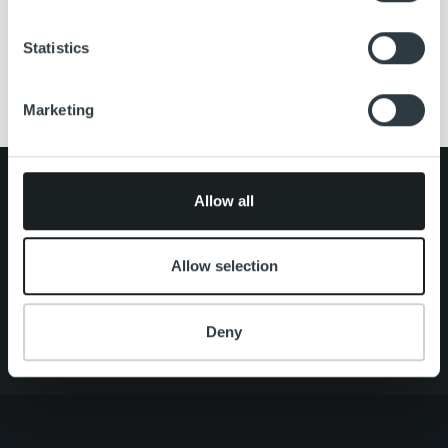
We use cookies to personalise content and ads, to
Statistics
Kirjaudu henkilöasiakkaana »
provide social media features and to analyse our traffic.
Kirjaudu yritysasiakkaana »
We also share information about your use of our site with
Marketing
our social media, advertising and analytics partners who
may combine it with other information that you’ve
provided to them or that they’ve collected from your use
of their services.
Search for:
Allow all
Pikalinkit
Yhteystiedot
Ura Ropolla
Allow selection
Palvelut
Tietoa meistä
Deny