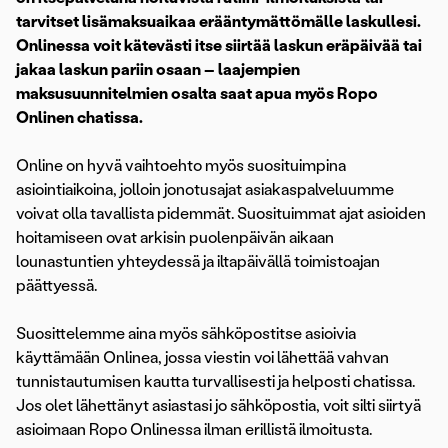
tarvitset lisämaksuaikaa erääntymättömälle laskullesi.
Onlinessa voit kätevästi itse siirtää laskun eräpäivää tai
jakaa laskun pariin osaan – laajempien
maksusuunnitelmien osalta saat apua myös Ropo
Onlinen chatissa.
Online on hyvä vaihtoehto myös suosituimpina
asiointiaikoina, jolloin jonotusajat asiakaspalveluumme
voivat olla tavallista pidemmät. Suosituimmat ajat asioiden
hoitamiseen ovat arkisin puolenpäivän aikaan
lounastuntien yhteydessä ja iltapäivällä toimistoajan
päättyessä.
Suosittelemme aina myös sähköpostitse asioivia
käyttämään Onlinea, jossa viestin voi lähettää vahvan
tunnistautumisen kautta turvallisesti ja helposti chatissa.
Jos olet lähettänyt asiastasi jo sähköpostia, voit silti siirtyä
asioimaan Ropo Onlinessa ilman erillistä ilmoitusta.