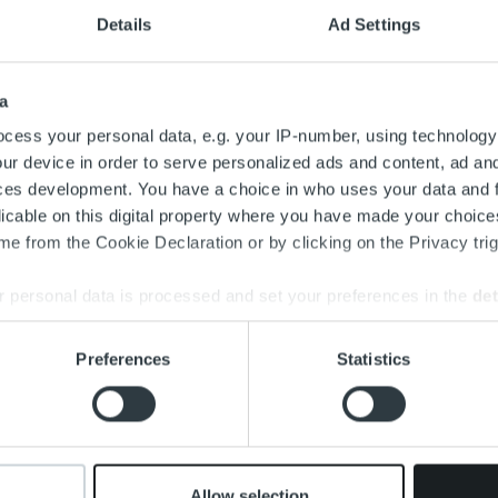
minnan analysointiin ja laskutusprosessin optimointiin. Vuosittain
Details
Ad Settings
a laskua ja muuta dokumenttia.
Westlund nimitettiin Ropo Capital Groupin toimitusjohtajaksi e
a
Groupin asemaa Pohjoismaissa johtamalla yritysostoja ja -integra
cess your personal data, e.g. your IP-number, using technology
vaiheen varmistamiseksi Westlund jatkaa konsernin palveluks
ur device in order to serve personalized ads and content, ad a
ces development. You have a choice in who uses your data and 
mmelvuo aloitti uransa Ropo Capitalin Groupissa vuonna 2011 ja s
licable on this digital property where you have made your choic
 ja varatoimitusjohtajan tehtävästä. Sammelvuo toimii konsernin t
e from the Cookie Declaration or by clicking on the Privacy trig
itollinen ja innoissani. On hienoa päästä ohjaamaan Ropon liiketo
 personal data is processed and set your preferences in the
det
okonaisuutemme tarjoaa asiakkaillemme vertaansa vailla olevaa l
ystävällisyyden ja liiketoiminta-arvon muodossa. Meillä on edes
e content and ads, to provide social media features and to analy
Preferences
Statistics
a palvelutarjontaamme ja asemaamme Pohjoismaiden markkinoilla
 our site with our social media, advertising and analytics partn
oi.
 provided to them or that they’ve collected from your use of their
mmelvuo on koulutukseltaan filosofian maisteri ja valmistunut It
lta. Viimeiset 12 vuotta hän on työskennellyt Ropo Capitalin pa
eknologiajohtaja, Ropo Capital Suomen toimitusjohtaja ja konserni
Allow selection