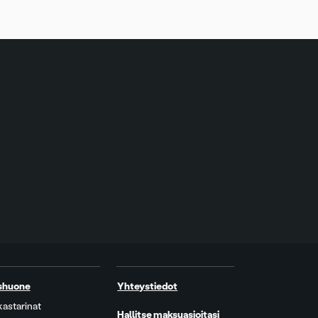
shuone
Yhteystiedot
kastarinat
Hallitse maksuasioitasi