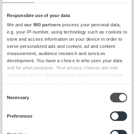
suunnannäyttäjänä”,
Mikko Puhakka
toteaa.
Responsible use of your data
Ropo Capital
on johtava laskun elinkaari- ja
We and
our 980 partners
process your personal data,
rahoituspalveluiden tarjoaja Suomessa. Palvelumme kattaa
e.g. your IP-number, using technology such as cookies to
koko laskun elinkaaren hallinnan laskujen välityksestä
store and access information on your device in order to
reskontran hoitoon, saatavien hallintaan ja rahoitukseen.
serve personalized ads and content, ad and content
Kilpailemme Pohjoismaiden markkinoilla teknologisena
measurement, audience research and services
edelläkävijänä – toimintamallimme pohjautuu omaan
development. You have a choice in who uses your data
teknologiaan, automaatioon ja reaaliaikaiseen raportointiin.
and for what purposes. Your privacy choices are only
Työllistämme Suomessa, Ruotsissa ja Norjassa noin 400
applicable on this digital property where you have made
talouden ammattilaista. Päätoimipisteemme on Kuopiossa.
your choices. You can change or withdraw your consent
Vuosittain palvelumme kautta lähetetään yli 170 miljoonaa
any time from the Cookie Declaration or by clicking on
Consent
laskua ja muuta dokumenttia.
www.ropocapital.fi
.
the Privacy trigger icon.
Necessary
Selection
Find out more about how your personal data is processed
Preferences
and set your preferences in the
details section
.
Chief Technology Officer
CTO
Jarno Kastarinen
Ropo Capital
Ropo Technology
teknologiajohtaja
We use cookies to personalise content and ads, to