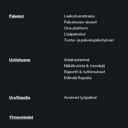
Palvelut
Laskutusratkaisu
Palveluosa-alueet
One platform
Lisäpalvelut
Tuote- ja palvelupäivitykset
Uutishuone
Asiakastarinat
Näkökulmia & trendejä
Raportit & tutkimukset
Elämää Ropolla
Ura Ropolla
Avoimet työpaikat
Yhteystiedot