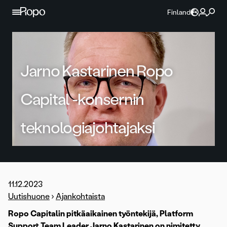
Jatka sisältöön
Finland
Jarno Kastarinen Ropo
Capital -konsernin
teknologiajohtajaksi
11.12.2023
Uutishuone
›
Ajankohtaista
Ropo Capitalin pitkäaikainen työntekijä, Platform
Support Team Leader Jarno Kastarinen on nimitetty