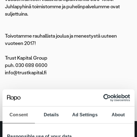
Juhlapyhinä toimistomme ja puhelinpalvelumme ovat
suljettuina.
Toivotamme rauhallista joulua ja menestystä uuteen
vuoteen 2017!
Trust Kapital Group
puh. 030 688 6600
info@trustkapital.fi
Ajankohtaista
Consent
Details
Ad Settings
About
Search for:
Responsible use of your data