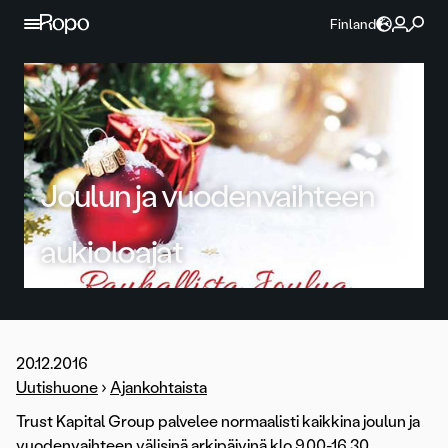
Jatka sisältöön
Finland
Joulun ja vuodenvaihteen
aukioloajat
20.12.2016
Uutishuone
›
Ajankohtaista
Trust Kapital Group palvelee normaalisti kaikkina joulun ja
vuodenvaihteen välisinä arkipäivinä klo 9.00-16.30.