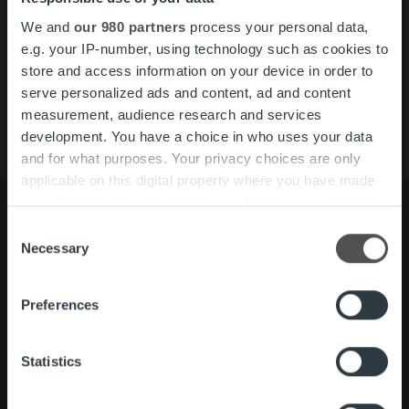
We and
our 980 partners
process your personal data,
Pikalinkit
Yhteystiedot
e.g. your IP-number, using technology such as cookies to
Ura Ropolla
store and access information on your device in order to
Palvelut
serve personalized ads and content, ad and content
Tietoa meistä
measurement, audience research and services
development. You have a choice in who uses your data
and for what purposes. Your privacy choices are only
applicable on this digital property where you have made
your choices. You can change or withdraw your consent
any time from the Cookie Declaration or by clicking on
Consent
the Privacy trigger icon.
Necessary
Selection
Tietoa meistä
Johto ja organisaatio
Ihmiset ja kulttuurimme
Find out more about how your personal data is processed
Vastuullisuus
Preferences
and set your preferences in the
details section
.
We use cookies to personalise content and ads, to
Statistics
Palvelut
Laskutusratkaisu
provide social media features and to analyse our traffic.
Palveluosa-alueet
We also share information about your use of our site with
One platform