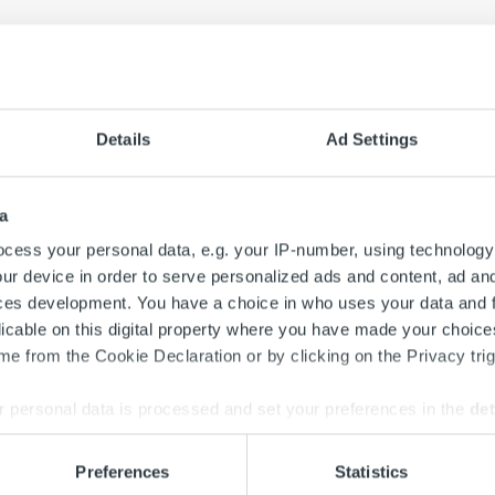
one
›
Ajankohtaista
tin kulku Ukrainaan ede
taampaa
Details
Ad Settings
a
nteesta ja siitä aiheutuneista pakotteista johtuen kirjeliikenne
cess your personal data, e.g. your IP-number, using technology
näjälle perustuen Maailman postiliiton (UPU) sopimusten muka
ur device in order to serve personalized ads and content, ad a
ces development. You have a choice in who uses your data and 
pysäyttänyt kirjetoimitukset Venäjälle ja Valko-Venäjälle 11.4. alk
licable on this digital property where you have made your choic
pystytä toimittamaan perille, käsitellään jakelijasta riippuen eri t
e from the Cookie Declaration or by clicking on the Privacy trig
älle ja PostNord Strålfors on puolestaan ilmoittanut säilyttävänsä
ta, jonka jälkeen kirjeet tuhotaan tietoturvallisesti.
 personal data is processed and set your preferences in the
det
nteesta johtuen postin kulku Ukrainaan on edelleen huomattavasti
e content and ads, to provide social media features and to analy
än poikkeusreittejä. Maan sisäisessä jakelussa on myös paljon
Preferences
Statistics
 our site with our social media, advertising and analytics partn
kenteen muutosten vaikutuksista kirjeiden jakeluun maaliskuuss