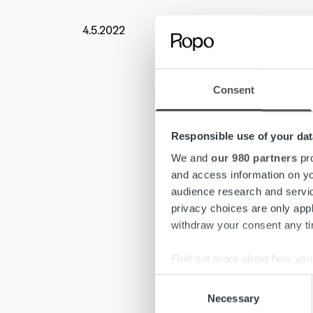
4.5.2022
Uutishu
Pos
hi
Consent
Responsible use of your dat
Sotatila
We and
our 980 partners
pro
Valko-Ve
and access information on yo
audience research and servi
Posti
on 
privacy choices are only app
joita ei 
withdraw your consent any tim
lähettäj
vuorokaut
Find out more about how your
Sotatila
Consent
We use cookies to personalis
käyttämä
Necessary
Selection
information about your use of
lentolii