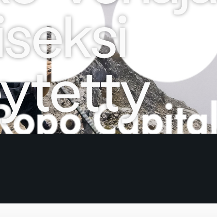
iseksi
ytetty