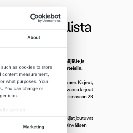
lleen tavallista
About
 on toistaiseksi keskeytynyt Venäjälle ja
 such as cookies to store
isiin poikkeuksellisiin olosuhteisiin.
nd content measurement,
for what purposes. Your
aen ja
PostNord Strålfors
24.3. alkaen. Kirjeet,
es. You can change or
avoin; Posti on ilmoittanut palauttavansa kirjeet
ger icon.
 kirjeitä kansainvälisen postin yksikössään 28
ails section
.
 normaalia hitaampaa, sillä jakelijat joutuvat
se our traffic. We also share
 epävarmuutta. Tiedotimme kansainvälisen
Marketing
ers who may combine it with
a.
Katso tiedote »