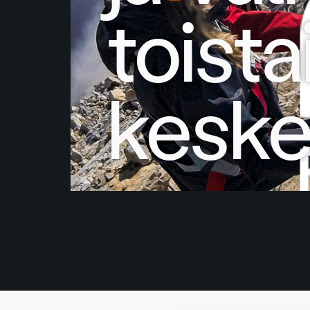
toista
keske