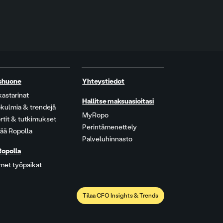
shuone
Yhteystiedot
kastarinat
Hallitse maksuasioitasi
kulmia & trendejä
MyRopo
rtit & tutkimukset
Perintämenettely
ää Ropolla
Palveluhinnasto
Ropolla
met työpaikat
Tilaa CFO Insights & Trends