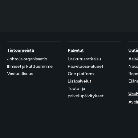
Tietoa meistä
Palvelut
Uuti
Johto ja organisaatio
Laskutusratkaisu
Asia
Ihmiset ja kulttuurimme
Palveluosa-alueet
Näkö
Vastuullisuus
One platform
Rapo
Lisäpalvelut
Eläm
Tuote- ja
Ura 
palvelupäivitykset
Avoi