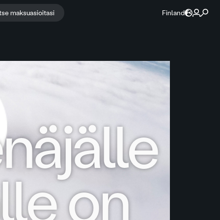
itse maksuasioitasi
Finland
näjälle
lle on