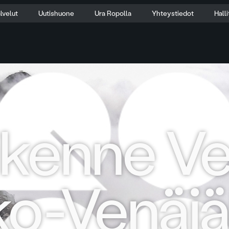
lvelut
Uutishuone
Ura Ropolla
Yhteystiedot
Hall
iikenne Ve
ko-Venäjä