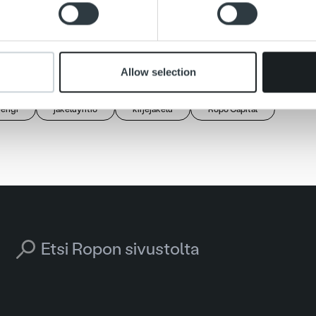
 provided to them or that they’ve collected from your use of their
me poikkeustilannetta yhteistyössä jakelukumppaneidemme kan
aa haittaa ja suosittelemme käyttämään digitaalisia jakelukana
Allow selection
jengi
jakeluyhtiö
kirjejakelu
Ropo Capital
Search for: