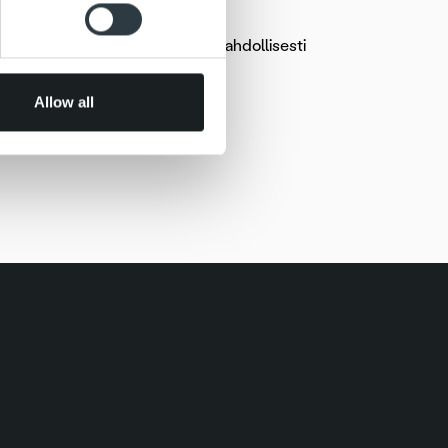
 services.
ssa. Pahoittelemme asiasta mahdollisesti
via mahdollisuuksien mukaan.
Allow all