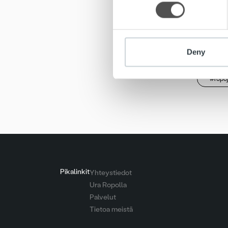
other information that you’ve
Seuraam
aiheutuv
Deny
#ropo
Pikalinkit
Yhteystiedot
Ura Ropolla
Palvelut
Tietoa meistä