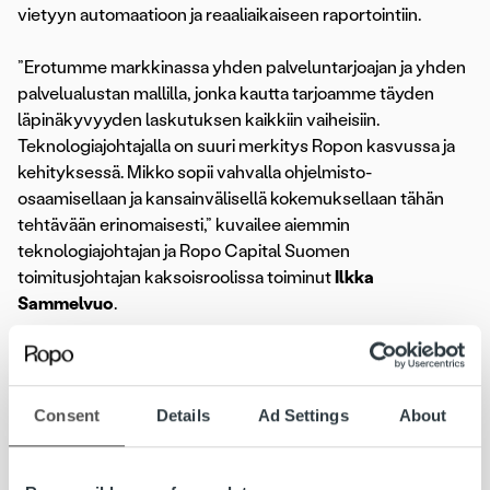
vietyyn automaatioon ja reaaliaikaiseen raportointiin.
”Erotumme markkinassa yhden palveluntarjoajan ja yhden
palvelualustan mallilla, jonka kautta tarjoamme täyden
läpinäkyvyyden laskutuksen kaikkiin vaiheisiin.
Teknologiajohtajalla on suuri merkitys Ropon kasvussa ja
kehityksessä. Mikko sopii vahvalla ohjelmisto-
osaamisellaan ja kansainvälisellä kokemuksellaan tähän
tehtävään erinomaisesti,” kuvailee aiemmin
teknologiajohtajan ja Ropo Capital Suomen
toimitusjohtajan kaksoisroolissa toiminut
Ilkka
Sammelvuo
.
”Olen ylpeä saadessani toivottaa Mikon tervetulleeksi
Ropon tiimiin ja konsernin johtoryhmän jäseneksi. Mikko on
kokenut johtaja ja hänellä on vahvat näytöt
Consent
Details
Ad Settings
About
asiakaslähtöisestä ohjelmistokehityksestä. Hänen
osaamisensa tukee kasvutavoitteisiin pääsyämme,” kertoo
Ropo Capitalin toimitusjohtaja
Rickard Westlund
.