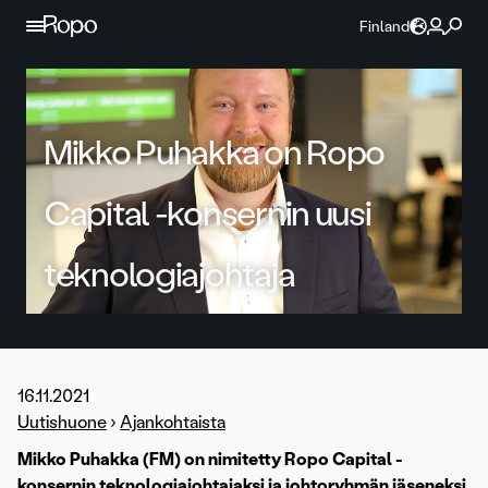
Jatka sisältöön
Finland
Mikko Puhakka on Ropo
Capital -konsernin uusi
teknologiajohtaja
16.11.2021
Uutishuone
›
Ajankohtaista
Mikko Puhakka (FM) on nimitetty Ropo Capital -
konsernin teknologiajohtajaksi ja johtoryhmän jäseneksi.