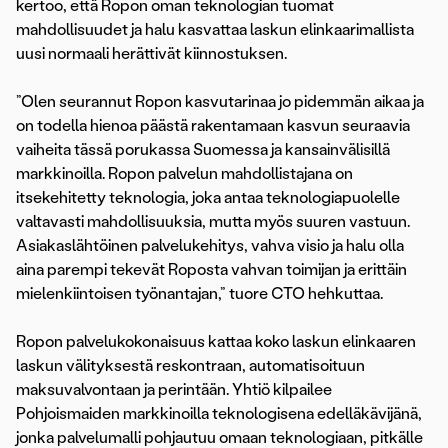
kertoo, että Ropon oman teknologian tuomat
mahdollisuudet ja halu kasvattaa laskun elinkaarimallista
uusi normaali herättivät kiinnostuksen.
”Olen seurannut Ropon kasvutarinaa jo pidemmän aikaa ja
on todella hienoa päästä rakentamaan kasvun seuraavia
vaiheita tässä porukassa Suomessa ja kansainvälisillä
markkinoilla. Ropon palvelun mahdollistajana on
itsekehitetty teknologia, joka antaa teknologiapuolelle
valtavasti mahdollisuuksia, mutta myös suuren vastuun.
Asiakaslähtöinen palvelukehitys, vahva visio ja halu olla
aina parempi tekevät Roposta vahvan toimijan ja erittäin
mielenkiintoisen työnantajan,” tuore CTO hehkuttaa.
Ropon palvelukokonaisuus kattaa koko laskun elinkaaren
laskun välityksestä reskontraan, automatisoituun
maksuvalvontaan ja perintään. Yhtiö kilpailee
Pohjoismaiden markkinoilla teknologisena edelläkävijänä,
jonka palvelumalli pohjautuu omaan teknologiaan, pitkälle