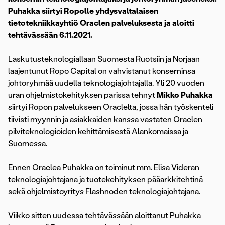
Puhakka siirtyi Ropolle yhdysvaltalaisen
tietotekniikkayhtiö Oraclen palveluksesta ja aloitti
tehtävässään 6.11.2021.
Laskutusteknologiallaan Suomesta Ruotsiin ja Norjaan
laajentunut Ropo Capital on vahvistanut konserninsa
johtoryhmää uudella teknologiajohtajalla. Yli 20 vuoden
uran ohjelmistokehityksen parissa tehnyt
Mikko Puhakka
siirtyi Ropon palvelukseen Oraclelta, jossa hän työskenteli
tiivisti myynnin ja asiakkaiden kanssa vastaten Oraclen
pilviteknologioiden kehittämisestä Alankomaissa ja
Suomessa.
Ennen Oraclea Puhakka on toiminut mm. Elisa Videran
teknologiajohtajana ja tuotekehityksen pääarkkitehtinä
sekä ohjelmistoyritys Flashnoden teknologiajohtajana.
Viikko sitten uudessa tehtävässään aloittanut Puhakka