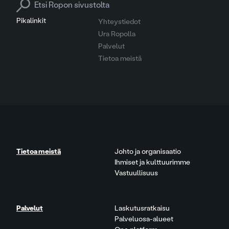
Search for:
Pikalinkit
Yhteystiedot
Ura Ropolla
Palvelut
Tietoa meistä
Tietoa meistä
Johto ja organisaatio
Ihmiset ja kulttuurimme
Vastuullisuus
Palvelut
Laskutusratkaisu
Palveluosa-alueet