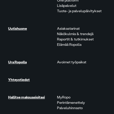
One platform
Lisäpalvelut
Tuote- ja palvelupäivitykset
Uutishuone
Asiakastarinat
Näkökulmia & trendejä
Raportit & tutkimukset
Elämää Ropolla
Ura Ropolla
Avoimet työpaikat
Yhteystiedot
Hallitse maksuasioitasi
MyRopo
Perintämenettely
Palveluhinnasto