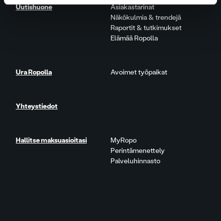
Uutishuone
Asiakastarinat
Näkökulmia & trendejä
Raportit & tutkimukset
Elämää Ropolla
Ura Ropolla
Avoimet työpaikat
Yhteystiedot
Hallitse maksuasioitasi
MyRopo
Perintämenettely
Palveluhinnasto