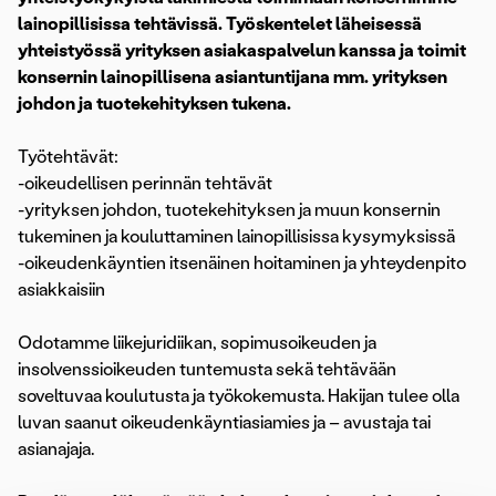
lainopillisissa tehtävissä. Työskentelet läheisessä
yhteistyössä yrityksen asiakaspalvelun kanssa ja toimit
konsernin lainopillisena asiantuntijana mm. yrityksen
johdon ja tuotekehityksen tukena.
Työtehtävät:
-oikeudellisen perinnän tehtävät
-yrityksen johdon, tuotekehityksen ja muun konsernin
tukeminen ja kouluttaminen lainopillisissa kysymyksissä
-oikeudenkäyntien itsenäinen hoitaminen ja yhteydenpito
asiakkaisiin
Odotamme liikejuridiikan, sopimusoikeuden ja
insolvenssioikeuden tuntemusta sekä tehtävään
soveltuvaa koulutusta ja työkokemusta. Hakijan tulee olla
luvan saanut oikeudenkäyntiasiamies ja – avustaja tai
asianajaja.