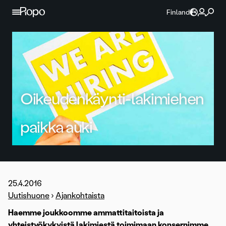
Jatka sisältöön
Finland
Oikeudenkäynti-lakimiehen
paikka auki
25.4.2016
Uutishuone
›
Ajankohtaista
Haemme joukkoomme ammattitaitoista ja
yhteistyökykyistä lakimiestä toimimaan konsernimme