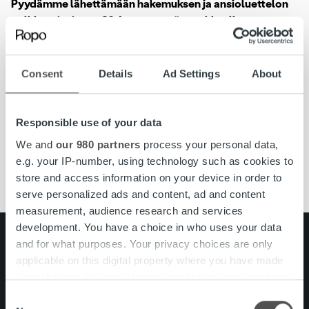
Pyydämme lähettämään hakemuksen ja ansioluettelon
palkkatoiveineen 30.4. mennessä otsakkeella
OIKEUDENKÄYNTILAKIMIES
osoitteeseen rekry@trustkapital.fi. Paikka täytetään heti
sopivan henkilön löydyttyä.
Consent
Details
Ad Settings
About
Työpaikka sijaitsee Kuopiossa, Porvoossa tai Helsingissä.
Responsible use of your data
We and
our 980 partners
process your personal data,
Ajankohtaista
e.g. your IP-number, using technology such as cookies to
store and access information on your device in order to
serve personalized ads and content, ad and content
measurement, audience research and services
development. You have a choice in who uses your data
Search for:
and for what purposes. Your privacy choices are only
applicable on this digital property where you have made
Pikalinkit
Yhteystiedot
your choices. You can change or withdraw your consent
Ura Ropolla
any time from the Cookie Declaration or by clicking on
Consent
Palvelut