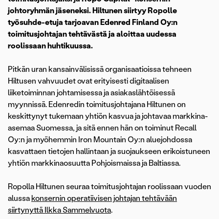
johtoryhmän jäseneksi. Hiltunen siirtyy Ropolle
työsuhde-etuja tarjoavan Edenred Finland Oy:n
toimitusjohtajan tehtävästä ja aloittaa uudessa
roolissaan huhtikuussa.
Pitkän uran kansainvälisissä organisaatioissa tehneen
Hiltusen vahvuudet ovat erityisesti digitaalisen
liiketoiminnan johtamisessa ja asiakaslähtöisessä
myynnissä. Edenredin toimitusjohtajana Hiltunen on
keskittynyt tukemaan yhtiön kasvua ja johtavaa markkina-
asemaa Suomessa, ja sitä ennen hän on toiminut Recall
Oy:n ja myöhemmin Iron Mountain Oy:n aluejohdossa
kasvattaen tietojen hallintaan ja suojaukseen erikoistuneen
yhtiön markkinaosuutta Pohjoismaissa ja Baltiassa.
Ropolla Hiltunen seuraa toimitusjohtajan roolissaan vuoden
alussa
konsernin operatiivisen johtajan tehtävään
siirtynyttä Ilkka Sammelvuota
.