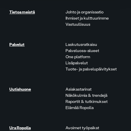
Tietoa meistä
Johto ja organisaatio
Ihmiset ja kulttuurimme
Vastuullisuus
Palvelut
Laskutusratkaisu
Palveluosa-alueet
One platform
Lisäpalvelut
Tuote- ja palvelupäivitykset
Uutishuone
Asiakastarinat
Näkökulmia & trendejä
Raportit & tutkimukset
Elämää Ropolla
Ura Ropolla
Avoimet työpaikat