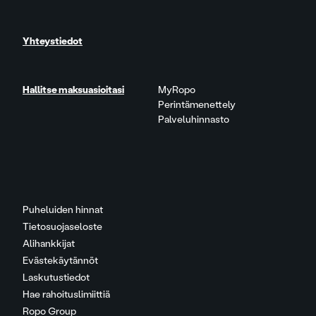
Yhteystiedot
Hallitse maksuasioitasi
MyRopo
Perintämenettely
Palveluhinnasto
Puheluiden hinnat
Tietosuojaseloste
Alihankkijat
Evästekäytännöt
Laskutustiedot
Hae rahoituslimiittiä
Ropo Group