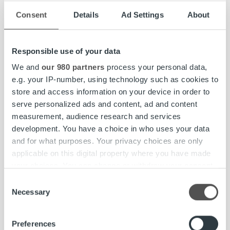
toimitusjohtaja
Peter Hiltunen.
Consent
Details
Ad Settings
About
Lisätiedot ja haastattelupyynnöt:
Responsible use of your data
Jenni Jantunen, Brändi- ja viestintäjohtaja, Ropo Capital
puh.
044 756 9603
,
jenni.jantunen@ropocapital.fi
We and
our 980 partners
process your personal data,
e.g. your IP-number, using technology such as cookies to
Ropo Capital
on johtava laskun elinkaari- ja
store and access information on your device in order to
rahoituspalveluiden tarjoaja Suomessa. Palvelumme kattaa
serve personalized ads and content, ad and content
koko laskun elinkaaren hallinnan laskujen välityksestä
measurement, audience research and services
reskontraan, saatavien hallintaan ja rahoitukseen.
development. You have a choice in who uses your data
Kilpailemme Pohjoismaiden markkinoilla teknologisena
and for what purposes. Your privacy choices are only
edelläkävijänä – toimintamallimme pohjautuu omaan
applicable on this digital property where you have made
teknologiaan, automaatioon ja reaaliaikaiseen raportointiin.
your choices. You can change or withdraw your consent
Vuosittain palvelumme kautta lähetetään yli 170 miljoonaa
any time from the Cookie Declaration or by clicking on
Consent
laskua ja muuta dokumenttia. Päätoimipisteemme on
the Privacy trigger icon.
Necessary
Selection
Kuopiossa ja työllistämme Suomessa, Ruotsissa ja Norjassa
noin 400 talouden ammattilaista.
Find out more about how your personal data is processed
Preferences
and set your preferences in the
details section
.