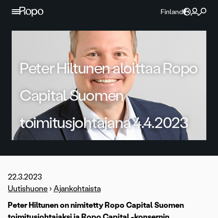
Jatka sisältöön
Finland
Peter Hiltunen aloittaa Ropo
Capital Suomen
toimitusjohtajana 4.4.2023
22.3.2023
Uutishuone
›
Ajankohtaista
Peter Hiltunen on nimitetty Ropo Capital Suomen
toimitusjohtajaksi ja Ropo Capital -konsernin