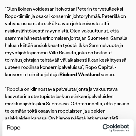
”Olen iloinen voidessani toivottaa Peterin tervetulleeksi
Ropo-tiimiin ja osaksi konsernin johtoryhmää. Peterillä on
vahvaa osaamista sekä kasvun johtamisesta että
asiakaslähtöisestä myynnistä. Olen vakuuttunut, että
saamme hänestä erinomaisen johtajan Suomeen. Samalla
haluan kiittää ansiokkaasta työstä Ilkka Sammelvuota ja
myyntijohtajaamme Ville Räsästä, joka on hoitanut
toimitusjohtajan tehtävää väliaikaisesti Ilkan keskittyessä
uuteen rooliinsa konsernipalveluissa”, Ropo Capital -
konsernin toimitusjohtaja
Rickard Westlund
sanoo.
”Ropolla on kiinnostava palvelutarjonta ja vakuuttava
kasvutarina startupista laskun elinkaaripalveluiden
markkinajohtajaksi Suomessa. Odotan innolla, että pääsen
tekemään töitä osaavien ropolaisten ja upeiden
asiakkaiden kanssa. On hienoa päästä jatkamaan tätä
menestystarinaa ja kiihdyttämään kasvuamme
entisestään”, kertoo Ropo Capital suomen uusi