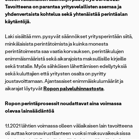
Tavoitteena on parantaa yritysvelallisten asemaa ja
yhdenvertaista kohtelua sekä yhtenäistää perintäalan
käytäntöjä.
Laki sisältää mm. pysyvät säännökset yritysperintään siitä,
minkälaisista perintätoimista ja kuinka monesta
perintätoimesta saa vaatia korvauksen, perintäkulujen
enimmäismääristä sekä aikarajoista maksullisille kirjeille
sekä tratalle. Myös sähköisen lähettämisen edellytyksiä
sekä kuluttajien että yritysten osalta on pyritty
joustavoittamaan. Ajantasaiset enimmäiskulumäärät ja
aikarajat löytyvät
Ropon palveluhinnastosta
.
Ropon perintäprosessit noudattavat aina voimassa
olevaa lainsäädäntöä
1.1.2021 lähtien voimassa olleen väliaikaisen lain tavoitteena
oli auttaa koronavirustilanteen vuoksi maksuvaikeuksissa