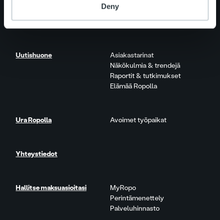
One platform
Deny
Lisäpalvelut
Tuote- ja palvelupäivitykset
Uutishuone
Asiakastarinat
Näkökulmia & trendejä
Raportit & tutkimukset
Elämää Ropolla
Ura Ropolla
Avoimet työpaikat
Yhteystiedot
Hallitse maksuasioitasi
MyRopo
Perintämenettely
Palveluhinnasto