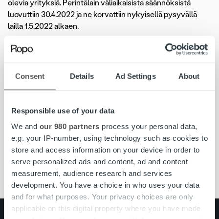
olevia yrityksiä. Perintälain väliaikaisista säännöksistä
luovuttiin 30.4.2022 ja ne korvattiin nykyisellä pysyvällä
lailla 1.5.2022 alkaen.
Siirtymä väliaikaisista säännöksistä uusiin säännöksiin on
huomioitu myös Ropon palveluprosesseissa, eikä
lakimuutos edellytä Ropon asiakkailta toimenpiteitä –
Consent
Details
Ad Settings
About
huolehdimme, että muistutus- ja perintäprosessi
hoidetaan aina mahdollisimman laadukkaasti, lain
edellyttämällä tavalla ja asiakassuhteita kunnioittaen.
Responsible use of your data
We and
our 980 partners
process your personal data,
e.g. your IP-number, using technology such as cookies to
#ropojengi
muistutus- ja perintäpalvelut
perintälaki
store and access information on your device in order to
serve personalized ads and content, ad and content
Ropo Capital
measurement, audience research and services
development. You have a choice in who uses your data
and for what purposes. Your privacy choices are only
applicable on this digital property where you have made