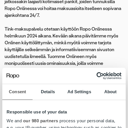
jatkossakin laajasti kotimaiset pankit, joiden tunnuksilla
Ropo Onlinessa voi hoitaa maksuasioita itselleen sopivana
ajankohtana 24/7.
Tink-maksupalvelu otetaan käyttöön Ropo Onlinessa
helmikuun 2024 aikana. Kevään aikana päivitämme myös
Onlinen käyttöliittymän, minkä myötä voimme tarjota
käyttäjille selkeämmän ja informatiivisemman sivuston
uudistetulla ilmeellä. Tuomme Onlineen myös
monipuolisesti uusia ominaisuuksia, joilla voimme
sujuvoittaa asiointia ja maksuasioiden hoitamista.
Kerromme uudistuksista tarkemmin sitä mukaa, kun
tuomme niitä palveluumme.
Consent
Details
Ad Settings
About
Ropo Online -palvelussa
voi hoitaa maksuasioita
itsenäisesti 24/7. Palvelussa voi tarkistaa laskun tilanteen ja
Responsible use of your data
maksaa laskun, siirtää eräpäivää, tehdä
We and
our 980 partners
process your personal data,
maksusuunnitelman, ilmoittaa tilinumeron liikamaksun
e.g. your IP-number, using technology such as cookies to