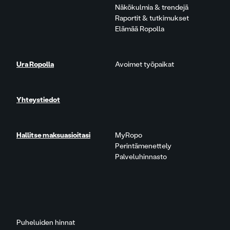
Näkökulmia & trendejä
Raportit & tutkimukset
Elämää Ropolla
Ura Ropolla
Avoimet työpaikat
Yhteystiedot
Hallitse maksuasioitasi
MyRopo
Perintämenettely
Palveluhinnasto
Puheluiden hinnat