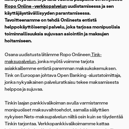
Ropo Online -verkkopalvelun
uudistamisessa ja sen
käyttäjäystävällisyyden parantamisessa.
Tavoitteenamme on tehdä Onlinesta entistä
helppokäyttöisempi palvelu, joka tarjoaa monipuolisia
toiminnallisuuksia sujuvaan asiointiin ja maksujen
hoitamiseen.
Osana uudistusta liitämme Ropo Onlineen
Tink-
maksupalvelun
, jonka myötä voimme tarjota
asiakkaillemme entistä paremman maksukokemuksen.
Tink on Euroopan johtava Open Banking -alustatoimittaja,
jonka nykyaikainen palveluratkaisu tekee maksamisesta
helppoa ja sujuvaa.
Tinkin laajan pankkivalikoiman avulla varmistamme
monipuoliset maksuvaihtoehdot, samalla säilyttäen
nykyisen Nets-maksupalvelun niiltä osin kuin se täydentää
Tinkin tarjontaa. Verkkopankkivalikoimamme kattaa