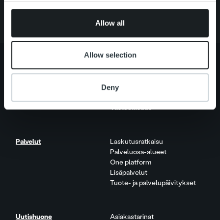
provided to them or that they’ve collected from your use
of their services.
Allow all
Allow selection
Deny
Tietoa meistä
Johto ja organisaatio
Ihmiset ja kulttuurimme
Vastuullisuus
Palvelut
Laskutusratkaisu
Palveluosa-alueet
One platform
Lisäpalvelut
Tuote- ja palvelupäivitykset
Uutishuone
Asiakastarinat