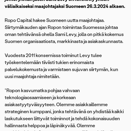
väliaikaiseksi maajohtajaksi Suomeen 26.3.2024 alkaen.
Ropo Capital hakee Suomeen uutta maajohtajaa.
Siirtymäkauden ajan Ropon toimintaa Suomessa johtaa
oman tehtävänsä ohella Sami Levy, jolla on pitkä kokemus
Suomen organisaatiosta, markkinasta ja asiakaskunnasta.
Vuodesta 2011 konsernissa toiminut Levy tulee
työskentelemään tiiviisti tukien erinomaista
palvelukokemusta ja varmistaen sujuvan siirtymän, kun
uusi maajohtaja nimitetään.
“Ropon kasvumatka pohjaa vahvaan
teknologiaosaamiseen ja korkeaan
asiakastyytyväisyyteen. Olemme asiakkaillemme
strateginen kumppani, jonka tehtävänä on yhdistää kaikki
laskutukseen liittyvät toiminnot ja tehdä kokonaisuuden
hallinnasta helppoa ja läpinäkyvää. Olemme