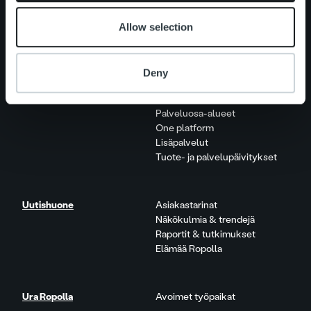
Tietoa meistä
Johto ja organisaatio
Allow selection
Ihmiset ja kulttuurimme
Vastuullisuus
Deny
Palvelut
Laskutusratkaisu
Palveluosa-alueet
One platform
Lisäpalvelut
Tuote- ja palvelupäivitykset
Uutishuone
Asiakastarinat
Näkökulmia & trendejä
Raportit & tutkimukset
Elämää Ropolla
Ura Ropolla
Avoimet työpaikat