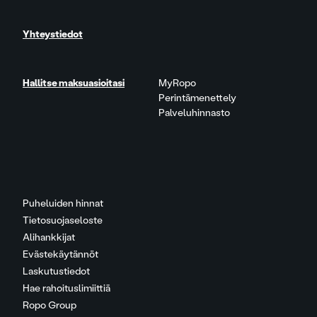
Yhteystiedot
Hallitse maksuasioitasi
MyRopo
Perintämenettely
Palveluhinnasto
Puheluiden hinnat
Tietosuojaseloste
Alihankkijat
Evästekäytännöt
Laskutustiedot
Hae rahoituslimiittiä
Ropo Group