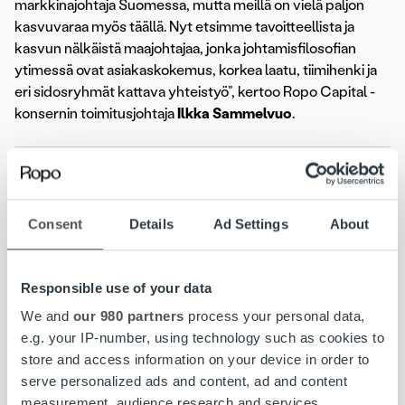
markkinajohtaja Suomessa, mutta meillä on vielä paljon
kasvuvaraa myös täällä. Nyt etsimme tavoitteellista ja
kasvun nälkäistä maajohtajaa, jonka johtamisfilosofian
ytimessä ovat asiakaskokemus, korkea laatu, tiimihenki ja
eri sidosryhmät kattava yhteistyö”, kertoo Ropo Capital -
konsernin toimitusjohtaja
Ilkka Sammelvuo
.
Ropo Capital on johtava laskun elinkaari- ja
rahoituspalveluiden tarjoaja Suomessa. Palvelumme kattaa
koko laskun elinkaaren hallinnan laskujen välityksestä
Consent
Details
Ad Settings
About
reskontran hoitoon, saatavien hallintaan ja rahoitukseen.
Kilpailemme Pohjoismaiden markkinoilla teknologisena
edelläkävijänä – toimintamallimme pohjautuu omaan
Responsible use of your data
teknologiaan, automaatioon ja reaaliaikaiseen raportointiin.
We and
our 980 partners
process your personal data,
Työllistämme Suomessa, Ruotsissa ja Norjassa noin 400
e.g. your IP-number, using technology such as cookies to
talouden ammattilaista. Päätoimipisteemme on Kuopiossa.
store and access information on your device in order to
Vuosittain palvelumme kautta lähetetään noin 180
serve personalized ads and content, ad and content
miljoonaa laskua ja muuta dokumenttia.
measurement, audience research and services