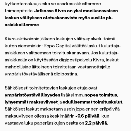
kytkentämaksuja eikä se vaadi asiakkailtamme
toimenpiteitä.
Jatkossa Kivra on yksi monikanavaisen
laskun välityksen oletuskanavista myös uusille pk-
asiakkaillemme
.
Kivra-aktivoinnin jälkeen laskujen välityspalvelu toimii
kuten aiemminkin: Ropo Capital välittää laskut kuluttaja-
asiakkaan valitsemaan toimituskanavaan. Jos kuluttaja-
asiakkaalla on käytössään digipostipalvelu Kivra, laskut
mahdollisine liitteineen toimitetaan vastaanottajalle
ympäristöystävällisenä digipostina.
Sähköisesti toimitettavien laskujen etuja ovat
ympäristöystävällisyyden
lisäksi mm.
nopea toimitus
,
lyhyemmät maksuviiveet
ja
edullisemmat toimituskulut
.
Sähköiset laskut maksetaan usein jopa ennen eräpäivää
maksuviiveen ollessa keskimäärin
-0,6 päivää
, kun
vastaava luku paperilaskujen osalta on
2,2 päivää
.