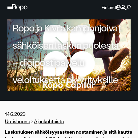
Jatka sisältöön
Finland
Ropo ja Kivra kampanjoivat
sähköisen laskun puolesta
– digipostipalvelu
veloituksetta pk-yrityksille
14.6.2023
Uutishuone
›
Ajankohtaista
Laskutuksen sähköisyysasteen nostaminen ja sitä kautta