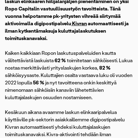
laskun elinkaaren hiilijalanjäljen pienentäminen on yksi
Ropo Capitalin vastuullisuustyön tavoitteista. Tänä
vuonna helpotamme pk-yritysten vihreää siirtymää
aktivoimalla digipostipalvelu
Kivran
automaattisesti ja
ilman kytkentämaksuja kuluttajalaskutuksen
toimituskanavaksi.
Kaiken kaikkiaan Ropon laskutuspalveluiden kautta
välitettävistä laskuista
62 %
toimitetaan sähköisesti. Lukua
nostaa merkittävästi yrityslaskujen korkea,
82 %
sähköisyysaste. Kuluttajien osalta vastaava luku oli vuoden
2022 lopulla
56 %
ja nyt tavoitteena onkin keskittyä
nimenomaan sähköisiin kanaviin lähetettävien
kuluttajalaskujen osuuden nostamiseen.
Kesäkuun aikana avaamme laskun elinkaaripalvelua
käyttäville pk-sektorin asiakkaillemme digipostipalvelu
Kivran automaattisesti yhdeksi kuluttajalaskujen
toimituskanavaksi. Kivra-aktivointi tehdään ilman