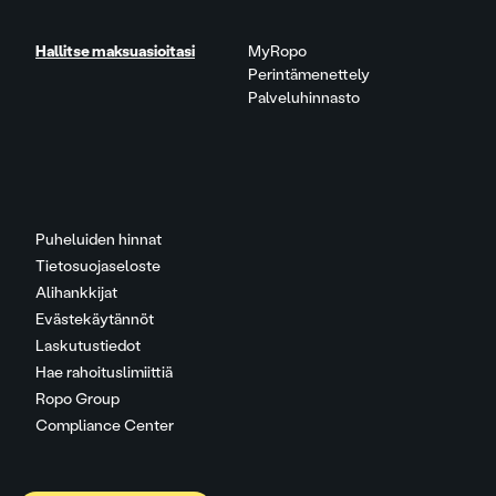
Hallitse maksuasioitasi
MyRopo
Perintämenettely
Palveluhinnasto
Puheluiden hinnat
Tietosuojaseloste
Alihankkijat
Evästekäytännöt
Laskutustiedot
Hae rahoituslimiittiä
Ropo Group
Compliance Center