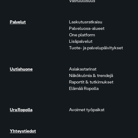
Vastuullisuus
Palvelut
Laskutusratkaisu
Palveluosa-alueet
One platform
Lisäpalvelut
Tuote- ja palvelupäivitykset
Uutishuone
Asiakastarinat
Näkökulmia & trendejä
Raportit & tutkimukset
Elämää Ropolla
Ura Ropolla
Avoimet työpaikat
Yhteystiedot