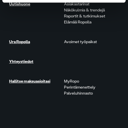
Uutishuone
Asiakastarinat
Näkökulmia & trendejä
Raportit & tutkimukset
Elämää Ropolla
Ura Ropolla
Avoimet työpaikat
Yhteystiedot
Hallitse maksuasioitasi
MyRopo
Perintämenettely
Palveluhinnasto