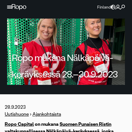
Jatka sisältöön
Finland
Ropo mukana Nälkäpäivä-
keräyksessä 28.–30.9.2023
28.9.2023
Uutishuone
›
Ajankohtaista
Ropo Capital
on mukana
Suomen Punaisen Ristin
valtakunnallisessa Nälkäpäivä-keräyksessä, jonka