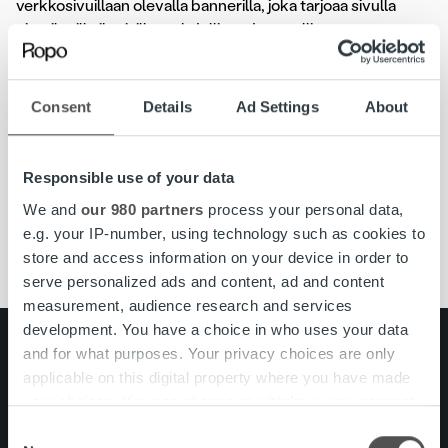
verkkosivuillaan olevalla bannerilla, joka tarjoaa sivulla
vieraileville ihmisille mahdollisuuden osallistua
Nälkäpäivän nettikeräykseen
tai lahjoittaa kätevästi
tekstiviestillä. Vierailija voi joko tehdä lahjoituksen heti tai
jatkaa Ropon sivujen käyttöä normaalisti.
Consent
Details
Ad Settings
About
Lue lisää ja lahjoita:
www.punainenristi.fi/nalkapaiva
Responsible use of your data
We and
our 980 partners
process your personal data,
#Nälkäpäivä
#ropojengi
Ropo Capital
SPR
e.g. your IP-number, using technology such as cookies to
store and access information on your device in order to
serve personalized ads and content, ad and content
measurement, audience research and services
development. You have a choice in who uses your data
Search for:
and for what purposes. Your privacy choices are only
applicable on this digital property where you have made
Pikalinkit
Yhteystiedot
your choices. You can change or withdraw your consent
Ura Ropolla
any time from the Cookie Declaration or by clicking on
Consent
Palvelut