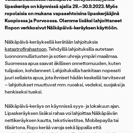
lipaskeräys on käynnissä ajalla 28.–30.9.2023. Myös
ropolaisia on mukana vapaaehtoisina lipaskerjääjinä
Kuopiossa ja Porvoossa. Olemme lisäksi lahjoittaneet
Ropon verkkosivut Nälkäpäivä-keräyksen käyttöön.
Nälkäpäivä-keräyksellä kerätään lahjoituksia
katastrofirahastoon
. Tehdyillä lahjoituksilla autetaan
luonnonmullistusten ja sotien uhreja ympäri maailmaa.
Suomessa apua saavat äkillisen onnettomuuden, kuten
tulipalon, kohdanneet. Lahjoituksilla hankitaan nopeasti
juuri sellaista apua, jota ihmiset hädän keskellä tarvitsevat
– lahjoitukset muuttuvat mm. ruoaksi, vedeksi, suojaksi ja
henkiseksi tueksi.
Nälkäpäivä-keräys on käynnissä syys- ja lokakuun ajan.
Lipaskeräyksen lisäksi rahaa voi lahjoittaa Nälkäpäivän
nettikeräyksen kautta, tekstiviestitse, Mobilepaylla tai
tilisiirtona. Ropo kerää varoja sekä lippailla että