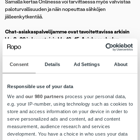
Samalla kertaa Onlinessa voi tarvittaessa myös vahvistaa
paloturvallisuuden ja näin nopeuttaa sähköjen
jälleenkytkentää.
Chat-asiakaspalvelijamme ovat tavoitettavissa arkisin
klo 8–20 ja lauantaisin klo 10–15. Asiakaspalvelun
aukioloaikojen ulkopuolella Ropo Onlinessa voi hoitaa
maksuasioita itsenäisesti 24/7 virtuaalisen apurimme
Ropobotin avustuksella.
Myös Ropobotti toimii online-
Consent
Details
Ad Settings
About
palvelun vahvan tunnistautumisen takana ja osaa
tarvittaessa antaa tarkempiakin ohjeita pyydettyään
yksityiskohtaisia tietoja laskuun, maksumuistutukseen tai
Responsible use of your data
maksuvalvontakirjeeseen liittyen.
We and
our 980 partners
process your personal data,
e.g. your IP-number, using technology such as cookies to
Ropo Online -palvelussa voit tarkistaa laskusi tilanteen ja
store and access information on your device in order to
maksaa laskun, siirtää eräpäivää, tehdä
serve personalized ads and content, ad and content
maksusuunnitelman, ilmoittaa tilinumeron liikamaksun
measurement, audience research and services
palautusta varten tai valtuuttaa toisen henkilön hoitamaan
development. You have a choice in who uses your data
asioita puolestasi.