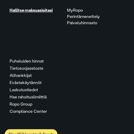
Hallitse maksuasioitasi
MyRopo
Perintämenettely
Palveluhinnasto
Puheluiden hinnat
Tietosuojaseloste
Alihankkijat
Evästekäytännöt
Laskutustiedot
Hae rahoituslimiittiä
Ropo Group
Compliance Center