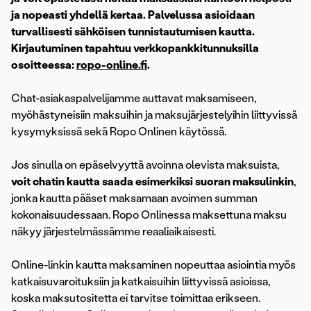
ja nopeasti yhdellä kertaa. Palvelussa asioidaan
turvallisesti sähköisen tunnistautumisen kautta.
Kirjautuminen tapahtuu verkkopankkitunnuksilla
osoitteessa:
ropo-online.fi
.
Chat-asiakaspalvelijamme auttavat maksamiseen,
myöhästyneisiin maksuihin ja maksujärjestelyihin liittyvissä
kysymyksissä sekä Ropo Onlinen käytössä.
Jos sinulla on epäselvyyttä avoinna olevista maksuista,
voit chatin kautta saada esimerkiksi suoran maksulinkin
,
jonka kautta pääset maksamaan avoimen summan
kokonaisuudessaan. Ropo Onlinessa maksettuna maksu
näkyy järjestelmässämme reaaliaikaisesti.
Online-linkin kautta maksaminen nopeuttaa asiointia myös
katkaisuvaroituksiin ja katkaisuihin liittyvissä asioissa,
koska maksutositetta ei tarvitse toimittaa erikseen.