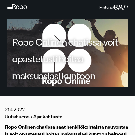
Jatka sisältöön
Finland
Ropo Onlinen chatissa voit
opastetusti hoitaa
maksuasiasi kuntoon
21.4.2022
Uutishuone
›
Ajankohtaista
Ropo Onlinen chatissa saat henkilökohtaista neuvontaa
ja voit opastetusti hoitaa maksuasiasi kuntoon helposti