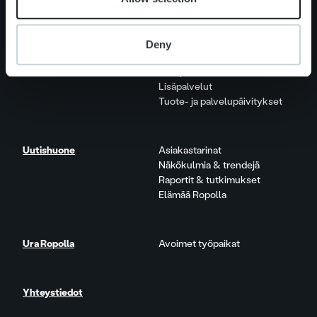
Palvelut
Laskutusratkaisu
Deny
Palveluosa-alueet
One platform
Lisäpalvelut
Tuote- ja palvelupäivitykset
Uutishuone
Asiakastarinat
Näkökulmia & trendejä
Raportit & tutkimukset
Elämää Ropolla
Ura Ropolla
Avoimet työpaikat
Yhteystiedot