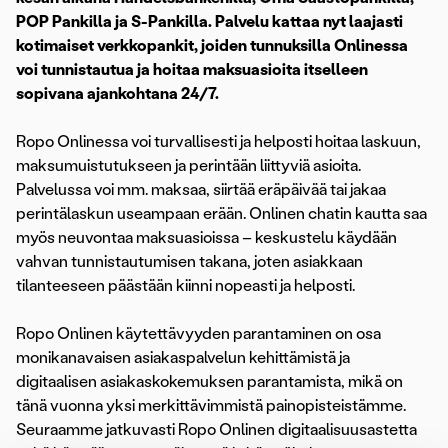
POP Pankilla ja S-Pankilla. Palvelu kattaa nyt laajasti
kotimaiset verkkopankit, joiden tunnuksilla Onlinessa
voi tunnistautua ja hoitaa maksuasioita itselleen
sopivana ajankohtana 24/7.
Ropo Onlinessa voi turvallisesti ja helposti hoitaa laskuun,
maksumuistutukseen ja perintään liittyviä asioita.
Palvelussa voi mm. maksaa, siirtää eräpäivää tai jakaa
perintälaskun useampaan erään. Onlinen chatin kautta saa
myös neuvontaa maksuasioissa – keskustelu käydään
vahvan tunnistautumisen takana, joten asiakkaan
tilanteeseen päästään kiinni nopeasti ja helposti.
Ropo Onlinen käytettävyyden parantaminen on osa
monikanavaisen asiakaspalvelun kehittämistä ja
digitaalisen asiakaskokemuksen parantamista, mikä on
tänä vuonna yksi merkittävimmistä painopisteistämme.
Seuraamme jatkuvasti Ropo Onlinen digitaalisuusastetta