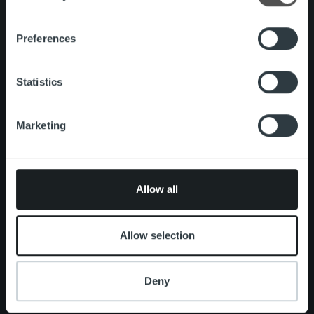
Find out more about how your personal data is processed
Preferences
and set your preferences in the
details section
.
We use cookies to personalise content and ads, to
Statistics
provide social media features and to analyse our traffic.
We also share information about your use of our site with
Tietoa meistä
Johto ja organisaatio
Marketing
our social media, advertising and analytics partners who
Ihmiset ja kulttuurimme
may combine it with other information that you’ve
Vastuullisuus
provided to them or that they’ve collected from your use
of their services.
Allow all
Palvelut
Laskutusratkaisu
Palveluosa-alueet
One platform
Allow selection
Lisäpalvelut
Tuote- ja palvelupäivitykset
Deny
Uutishuone
Asiakastarinat