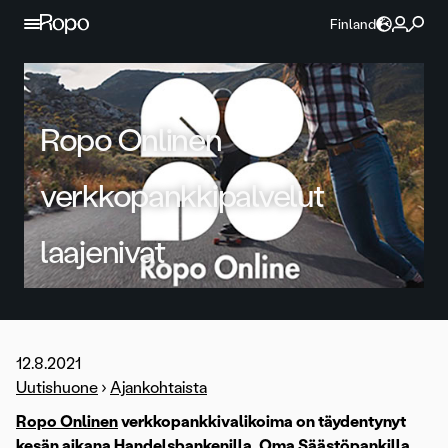
Jatka sisältöön
Finland
Ropo Onlinen
verkkopankkipalvelut
laajenivat
12.8.2021
Uutishuone
›
Ajankohtaista
Ropo Onlinen
verkkopankkivalikoima on täydentynyt
kesän aikana Handelsbankenilla, Oma Säästöpankilla,