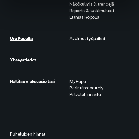
Näkökulmia & trendejä
Raportit & tutkimukset
Elämää Ropolla
Ura Ropolla
Avoimet työpaikat
Yhteystiedot
Hallitse maksuasioitasi
MyRopo
Perintämenettely
Palveluhinnasto
Puheluiden hinnat