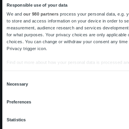
Responsible use of your data
Perintämenettely
Palveluhinnasto
We and
our 980 partners
process your personal data, e.g. 
to store and access information on your device in order to s
measurement, audience research and services development.
for what purposes. Your privacy choices are only applicable 
choices. You can change or withdraw your consent any time f
Puheluiden hinnat
Privacy trigger icon.
Tietosuojaseloste
Alihankkijat
Find out more about how your personal data is processed an
Evästekäytännöt
Laskutustiedot
We use cookies to personalise content and ads, to provide soc
Consent
Hae rahoituslimiittiä
We also share information about your use of our site with our
Necessary
Selection
Ropo Group
who may combine it with other information that you’ve provid
Compliance Center
of their services.
Preferences
Tilaa CFO Insights & Trends
Statistics