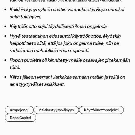
Kaikkiin kysymyksiin saatiin vastaukset ja Ropo ennakoi
sekä tuki hyvin.
Käyttöönotto sujui täydellisesti ilman ongelmia.
Hyvä testaaminen edesauttoi käyttöönottoa. Myöskin
helpotti tieto siitä, että jos joku ongelma tulee, niin se
ratkaistaan mahdollisimman nopeasti.
Ropon puolelta oli kiinnitetty meille osaava jengi tekemään
töitä.
Kiitos jälleen kerran! Jatkakaa samaan malliin ja teillä on
aina tyytyväiset asiakkaat.
#ropojengi
Asiakastyytyväisyys
Käyttöönottoprojekti
Ropo Capital