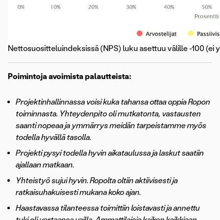
Nettosuositteluindeksissä (NPS) luku asettuu välille -100 (ei yht
Poimintoja avoimista palautteista:
Projektinhallinnassa voisi kuka tahansa ottaa oppia Ropon
toiminnasta. Yhteydenpito oli mutkatonta, vastausten
saanti nopeaa ja ymmärrys meidän tarpeistamme myös
todella hyvällä tasolla.
Projekti pysyi todella hyvin aikataulussa ja laskut saatiin
ajallaan matkaan.
Yhteistyö sujui hyvin. Ropolta oltiin aktiivisesti ja
ratkaisuhakuisesti mukana koko ajan.
Haastavassa tilanteessa toimittiin loistavasti ja annettu
tuki oli vertaansa vailla. Ammattilaisia kaiken kaikkiaan.