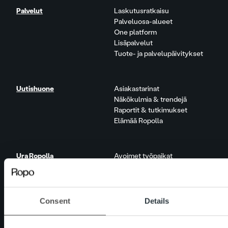
Palvelut
Laskutusratkaisu
Palveluosa-alueet
One platform
Lisäpalvelut
Tuote- ja palvelupäivitykset
Uutishuone
Asiakastarinat
Näkökulmia & trendejä
Raportit & tutkimukset
Elämää Ropolla
Ura Ropolla
Avoimet työpaikat
Yhteystiedot
Consent
Details
Hallitse maksuasioitasi
MyRopo