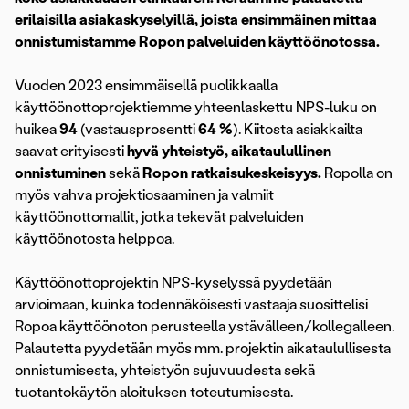
erilaisilla asiakaskyselyillä, joista ensimmäinen mittaa
onnistumistamme Ropon palveluiden käyttöönotossa.
Vuoden 2023 ensimmäisellä puolikkaalla
käyttöönottoprojektiemme yhteenlaskettu NPS-luku on
huikea
94
(vastausprosentti
64 %
). Kiitosta asiakkailta
saavat erityisesti
hyvä yhteistyö, aikataulullinen
onnistuminen
sekä
Ropon ratkaisukeskeisyys.
Ropolla on
myös vahva projektiosaaminen ja valmiit
käyttöönottomallit, jotka tekevät palveluiden
käyttöönotosta helppoa.
Käyttöönottoprojektin NPS-kyselyssä pyydetään
arvioimaan, kuinka todennäköisesti vastaaja suosittelisi
Ropoa käyttöönoton perusteella ystävälleen/kollegalleen.
Palautetta pyydetään myös mm. projektin aikataulullisesta
onnistumisesta, yhteistyön sujuvuudesta sekä
tuotantokäytön aloituksen toteutumisesta.