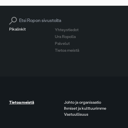
Search for:
Pikalinkit
Yhteystiedot
Ura Ropolla
Palvelut
Tietoa meistä
Tietoa meistä
Johto ja organisaatio
Ihmiset ja kulttuurimme
Vastuullisuus