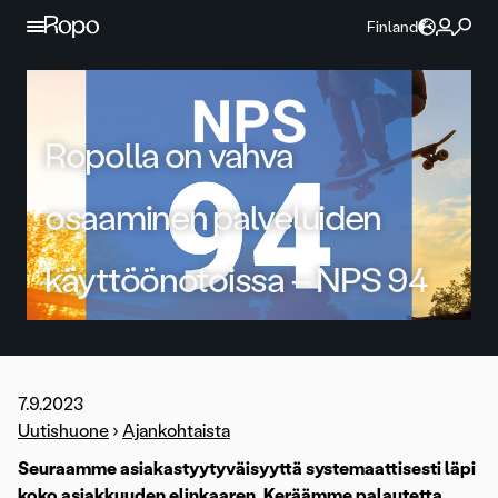
Jatka sisältöön
Finland
Ropolla on vahva
osaaminen palveluiden
käyttöönotoissa – NPS 94
7.9.2023
Uutishuone
›
Ajankohtaista
Seuraamme asiakastyytyväisyyttä systemaattisesti läpi
koko asiakkuuden elinkaaren. Keräämme palautetta