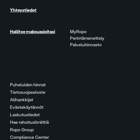
Yhteystiedot
Hallitse maksuasioitasi
MyRopo
Perintämenettely
Palveluhinnasto
Puheluiden hinnat
Tietosuojaseloste
Alihankkijat
Evästekäytännöt
Laskutustiedot
Hae rahoituslimiittiä
Ropo Group
Compliance Center