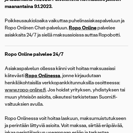
maanantaina 9.1.2023.
Poikkeusaukioloaika vaikuttaa puhelinasiakaspalveluun ja
Ropo Onlinen Chat-palveluun.
Ropo Online
palvelee
asiakkaita 24/7 ja siellä maksuasioissa auttaa Ropobotti.
Ropo Online palvelee 24/7
Asiakaspalvelun ollessa kiinni voit hoitaa maksuasiasi
kätevästi
Ropo Onlinessa
, jonne kirjaudutaan
henkilökohtaisilla verkkopankkitunnuksilla osoitteessa:
www.ropo-online.fi
. Jos hoidat yrityksen, yhdistyksen tai
muun yhteisön asioita, oikeutesi tarkistetaan Suomi.fi-
valtuuksien avulla.
Ropo Onlinessa voit hoitaa laskuun, maksumuistutukseen
ja perintään liittyviä asioita. Voit maksaa, siirtää eräpäivää,
jakaa perintälaskun useampaan erään ja tarkastaa