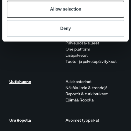
Tietoa meistä
Johto ja organisaatio
Allow selection
Ihmiset ja kulttuurimme
Vastuullisuus
Deny
Palvelut
Laskutusratkaisu
Palveluosa-alueet
One platform
Lisäpalvelut
Tuote- ja palvelupäivitykset
Uutishuone
Asiakastarinat
Näkökulmia & trendejä
Raportit & tutkimukset
Elämää Ropolla
Ura Ropolla
Avoimet työpaikat