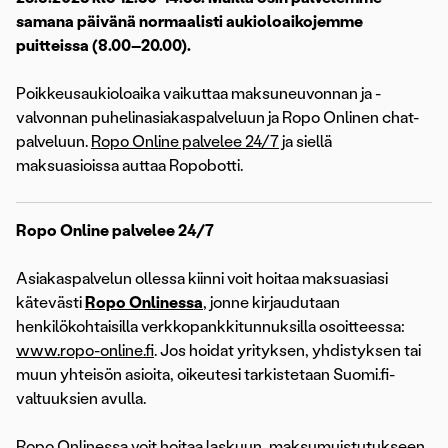
samana päivänä normaalisti aukioloaikojemme
puitteissa (8.00–20.00).
Poikkeusaukioloaika vaikuttaa maksuneuvonnan ja -
valvonnan puhelinasiakaspalveluun ja Ropo Onlinen chat-
palveluun.
Ropo Online palvelee 24/7
ja siellä
maksuasioissa auttaa Ropobotti.
Ropo Online palvelee 24/7
Asiakaspalvelun ollessa kiinni voit hoitaa maksuasiasi
kätevästi
Ropo Onlinessa
, jonne kirjaudutaan
henkilökohtaisilla verkkopankkitunnuksilla osoitteessa:
www.ropo-online.fi
. Jos hoidat yrityksen, yhdistyksen tai
muun yhteisön asioita, oikeutesi tarkistetaan Suomi.fi-
valtuuksien avulla.
Ropo Onlinessa voit hoitaa laskuun, maksumuistutukseen