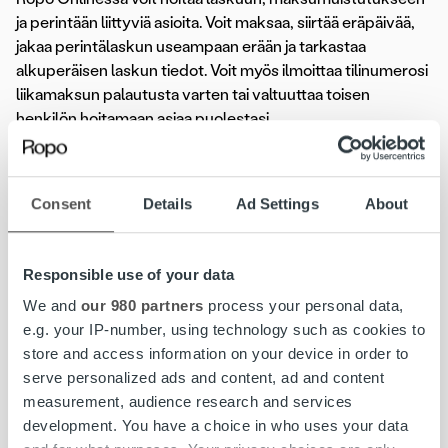
ja perintään liittyviä asioita. Voit maksaa, siirtää eräpäivää,
jakaa perintälaskun useampaan erään ja tarkastaa
alkuperäisen laskun tiedot. Voit myös ilmoittaa tilinumerosi
liikamaksun palautusta varten tai valtuuttaa toisen
henkilön hoitamaan asiaa puolestasi.
Tarkista, löytyisikö vastaus
Consent
Details
Ad Settings
About
kysymykseesi Ropon UKK:sta
Responsible use of your data
Olemme koostaneet avuksesi
Ropon Usein kysytyt
We and
our 980 partners
process your personal data,
kysymykset -sivun
, josta löydät vastauksia yleisimmin
e.g. your IP-number, using technology such as cookies to
kysyttyihin kysymyksiin.
store and access information on your device in order to
serve personalized ads and content, ad and content
measurement, audience research and services
#ropojengi
asiakaspalvelu
Ropo Capital
Ropo Online
development. You have a choice in who uses your data