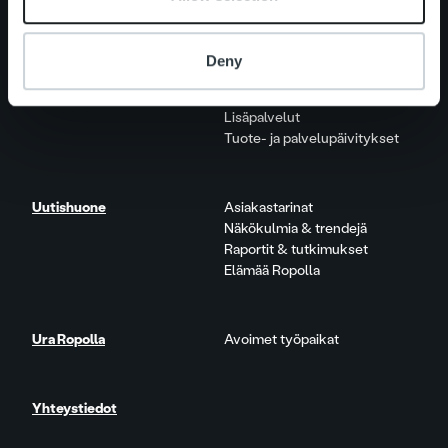
Palvelut
Laskutusratkaisu
Deny
Palveluosa-alueet
One platform
Lisäpalvelut
Tuote- ja palvelupäivitykset
Uutishuone
Asiakastarinat
Näkökulmia & trendejä
Raportit & tutkimukset
Elämää Ropolla
Ura Ropolla
Avoimet työpaikat
Yhteystiedot