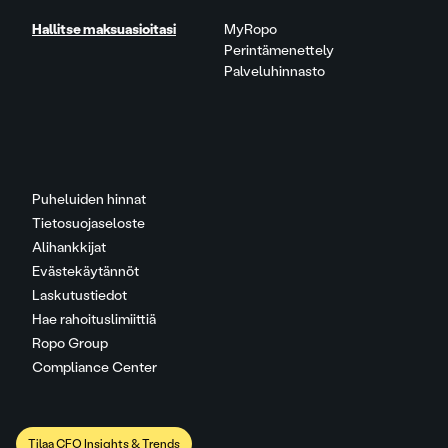
Hallitse maksuasioitasi
MyRopo
Perintämenettely
Palveluhinnasto
Puheluiden hinnat
Tietosuojaseloste
Alihankkijat
Evästekäytännöt
Laskutustiedot
Hae rahoituslimiittiä
Ropo Group
Compliance Center
Tilaa CFO Insights & Trends