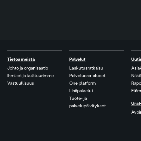
Tietoa meistä
Palvelut
Uuti
Johto ja organisaatio
Laskutusratkaisu
Asia
Ihmiset ja kulttuurimme
Palveluosa-alueet
Näkö
Vastuullisuus
One platform
Rapo
Lisäpalvelut
Eläm
Tuote- ja
Ura 
palvelupäivitykset
Avoi