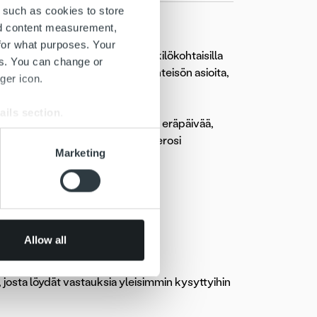
 such as cookies to store
nd content measurement,
for what purposes. Your
linessa
, jonne kirjaudutaan henkilökohtaisilla
es. You can change or
ityksen, yhdistyksen tai muun yhteisön asioita,
ger icon.
ails section
.
viä asioita. Voit maksaa, siirtää eräpäivää,
dot. Voit myös ilmoittaa tilinumerosi
se our traffic. We also share
Marketing
iaa puolestasi.
ers who may combine it with
 services.
us
K:sta
Allow all
, josta löydät vastauksia yleisimmin kysyttyihin