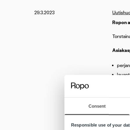
29.3.2023
Uutishu
Ropon a
Torstain
Asiakas
perjan
lauant
maanan
Palvelemm
Consent
Poikkeus
siellä m
Responsible use of your dat