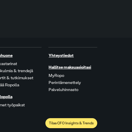
shuone
Yhteystiedot
kastarinat
Hallitse maksuasioitasi
kulmia & trendejä
MyRopo
rtit & tutkimukset
Perintämenettely
ää Ropolla
Palveluhinnasto
Ropolla
met työpaikat
Tilaa CFO Insights & Trends