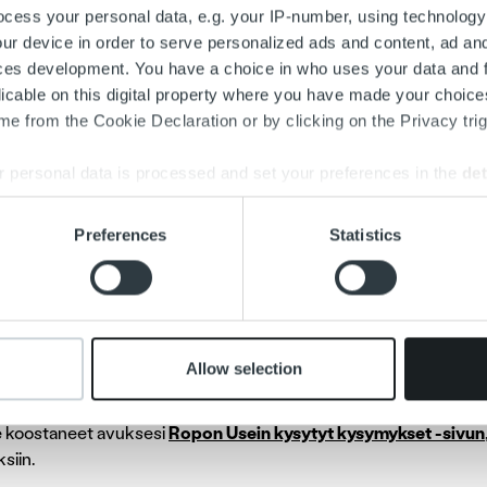
cess your personal data, e.g. your IP-number, using technology
line palvelee 24/7
ur device in order to serve personalized ads and content, ad a
ces development. You have a choice in who uses your data and 
alvelun ollessa kiinni voit hoitaa maksuasiasi kätevästi
Ropo On
licable on this digital property where you have made your choic
nkkitunnuksilla osoitteessa:
www.ropo-online.fi
. Jos hoidat yr
e from the Cookie Declaration or by clicking on the Privacy trig
i tarkistetaan Suomi.fi-valtuuksien avulla.
 personal data is processed and set your preferences in the
det
inessa voit hoitaa laskuun, maksumuistutukseen ja perintään liitty
rintälaskun useampaan erään ja tarkastaa alkuperäisen laskun tie
e content and ads, to provide social media features and to analy
Preferences
Statistics
sun palautusta varten tai valtuuttaa toisen henkilön hoitamaan as
 our site with our social media, advertising and analytics partn
 provided to them or that they’ve collected from your use of their
kista, löytyisikö vasta
symykseesi Ropon UK
Allow selection
koostaneet avuksesi
Ropon Usein kysytyt kysymykset -sivun
siin.