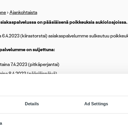
one
›
Ajankohtaista
siakaspalvelussa on pääsiäisenä poikkeuksia aukioloajoissa.
a 6.4.2023 (kiirastorstai) asiakaspalvelumme sulkeutuu poikkeukse
palvelumme on suljettuna:
taina 7.4.2023 (pitkäperjantai)
aina 8.4.2023 (pääsiäispäivä)
taina 10.4.2023 (toinen pääsiäispäivä).
e normaalisti jälleen tiistaina 11.4.2023.
Details
Ad Settings
aukioloaika vaikuttaa puhelinasiakaspalveluun ja Ropo Onlinen 
aksuasioissa auttaa Ropobotti.
a