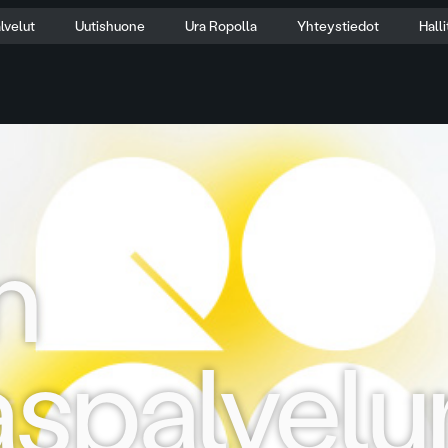
lvelut
Uutishuone
Ura Ropolla
Yhteystiedot
Hall
n
aspalvelu