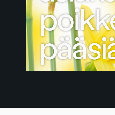
poikk
pääsi