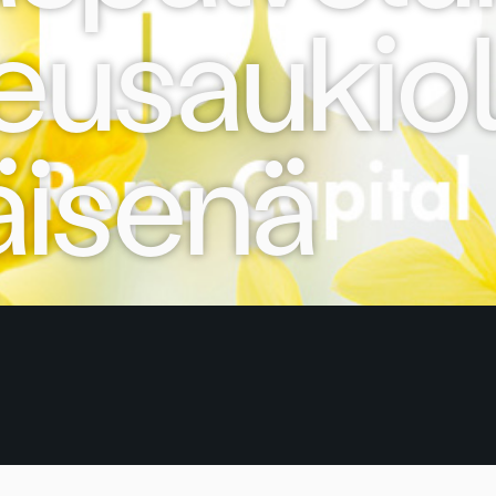
eusaukiol
äisenä