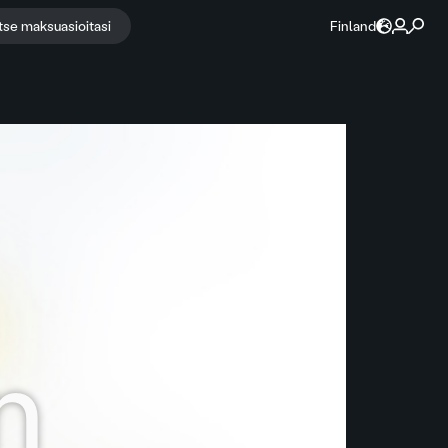
itse maksuasioitasi
Finland
n