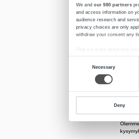
We and
our 980 partners
pro
Ropo On
and access information on yo
audience research and servi
Asiakasp
privacy choices are only app
verkkopa
withdraw your consent any tim
oikeutes
Find out more about how your
Ropo Onl
Consent
jakaa pe
We use cookies to personalis
Necessary
Selection
liikamak
information about your use of
other information that you’ve
Tar
ky
Deny
Olemme 
kysymyk