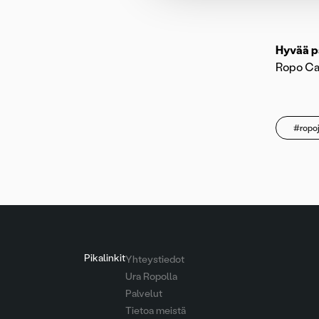
Hyvää p
Ropo Ca
#ropo
Pikalinkit
Yhteystiedot
Ura Ropolla
Palvelut
Tietoa meistä