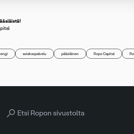
ääsiäistä!
pital
jengi
asiakaspalvelu
pääsiäinen
Ropo Capital
Ro
Search for: