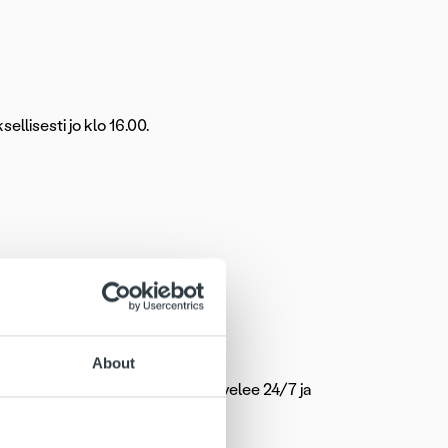
llisesti jo klo 16.00.
About
chat-palveluun. Ropo Online palvelee 24/7 ja