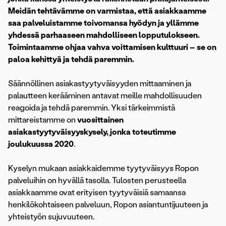
Meidän tehtävämme on varmistaa, että asiakkaamme
saa palveluistamme toivomansa hyödyn ja yllämme
yhdessä parhaaseen mahdolliseen lopputulokseen.
Toimintaamme ohjaa vahva voittamisen kulttuuri – se on
paloa kehittyä ja tehdä paremmin.
Säännöllinen asiakastyytyväisyyden mittaaminen ja
palautteen kerääminen antavat meille mahdollisuuden
reagoida ja tehdä paremmin. Yksi tärkeimmistä
mittareistamme on
vuosittainen
asiakastyytyväisyyskysely, jonka toteutimme
joulukuussa 2020
.
Kyselyn mukaan asiakkaidemme tyytyväisyys Ropon
palveluihin on hyvällä tasolla. Tulosten perusteella
asiakkaamme ovat erityisen tyytyväisiä samaansa
henkilökohtaiseen palveluun, Ropon asiantuntijuuteen ja
yhteistyön sujuvuuteen.