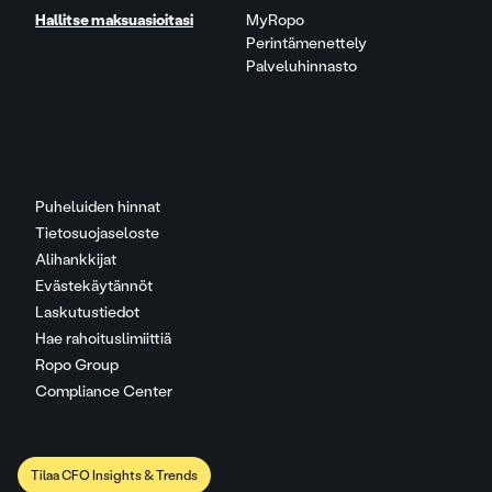
Hallitse maksuasioitasi
MyRopo
Perintämenettely
Palveluhinnasto
Puheluiden hinnat
Tietosuojaseloste
Alihankkijat
Evästekäytännöt
Laskutustiedot
Hae rahoituslimiittiä
Ropo Group
Compliance Center
Tilaa CFO Insights & Trends