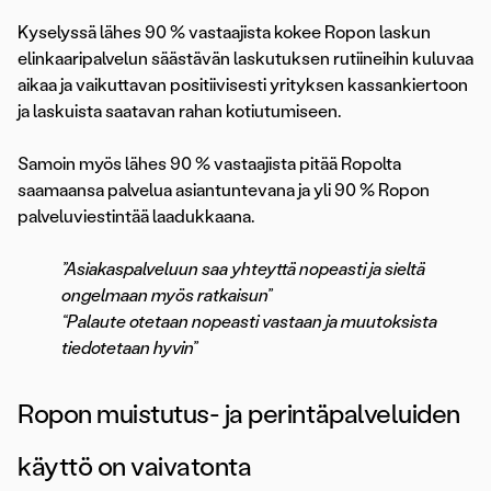
Kyselyssä lähes 90 % vastaajista kokee Ropon laskun
elinkaaripalvelun säästävän laskutuksen rutiineihin kuluvaa
aikaa ja vaikuttavan positiivisesti yrityksen kassankiertoon
ja laskuista saatavan rahan kotiutumiseen.
Samoin myös lähes 90 % vastaajista pitää Ropolta
saamaansa palvelua asiantuntevana ja yli 90 % Ropon
palveluviestintää laadukkaana.
”Asiakaspalveluun saa yhteyttä nopeasti ja sieltä
ongelmaan myös ratkaisun”
“Palaute otetaan nopeasti vastaan ja muutoksista
tiedotetaan hyvin”
Ropon muistutus- ja perintäpalveluiden
käyttö on vaivatonta