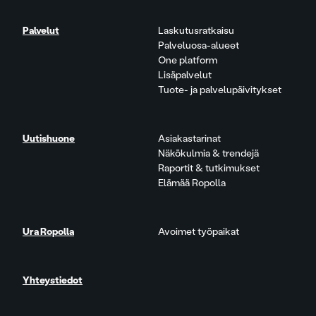
Palvelut
Laskutusratkaisu
Palveluosa-alueet
One platform
Lisäpalvelut
Tuote- ja palvelupäivitykset
Uutishuone
Asiakastarinat
Näkökulmia & trendejä
Raportit & tutkimukset
Elämää Ropolla
Ura Ropolla
Avoimet työpaikat
Yhteystiedot