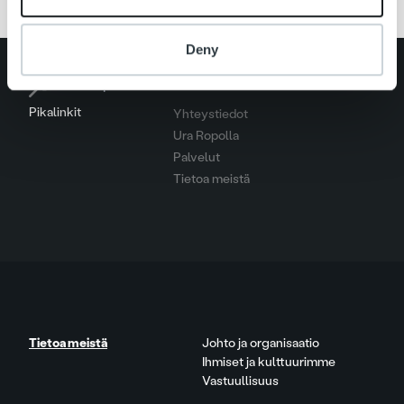
Deny
Search for:
Pikalinkit
Yhteystiedot
Ura Ropolla
Palvelut
Tietoa meistä
Tietoa meistä
Johto ja organisaatio
Ihmiset ja kulttuurimme
Vastuullisuus