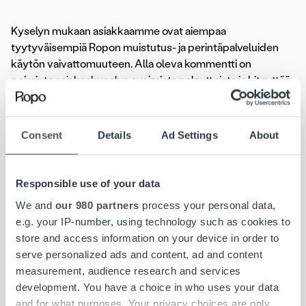
Kyselyn mukaan asiakkaamme ovat aiempaa
tyytyväisempiä Ropon muistutus- ja perintäpalveluiden
käytön vaivattomuuteen. Alla oleva kommentti on
poiminta asiakaskyselyn avoimista palautteista ja kiteyttää
hyvin toimintamallimme perintäpalveluiden kumppanina.
”Ropon asiakkaana on hyvä olla. Varsinkin
Consent
Details
Ad Settings
About
lakimuutosten melskeissä. Voimme olla varmoja, että
meidän asiakkaitamme kohdellaan lain ja määräysten
mukaisesti. Meidän ei tarvitse olla niin tarkoin ajan
Responsible use of your data
hermolla perintäasioista, kun Ropo kouluttautuu ja
We and
our 980 partners
process your personal data,
huolehtii”
e.g. your IP-number, using technology such as cookies to
store and access information on your device in order to
Ropon perintäprosessit noudattavat aina voimassa olevaa
serve personalized ads and content, ad and content
lainsäädäntöä. Huolehdimme siitä, että asiakkaiden
measurement, audience research and services
muistutus- ja perintäprosessit hoidetaan mahdollisimman
development. You have a choice in who uses your data
tehokkaasti, lain edellyttämällä tavalla ja asiakassuhteita
and for what purposes. Your privacy choices are only