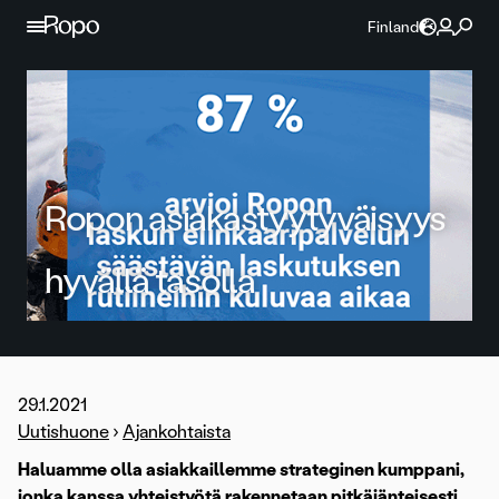
Jatka sisältöön
Finland
Ropon asiakastyytyväisyys
hyvällä tasolla
29.1.2021
Uutishuone
›
Ajankohtaista
Haluamme olla asiakkaillemme strateginen kumppani,
jonka kanssa yhteistyötä rakennetaan pitkäjänteisesti.