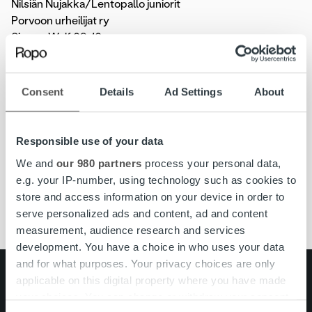
Nilsiän Nujakka/Lentopallo juniorit
Porvoon urheilijat ry
Sipoon Wolf 09-10
Welhot P10
Lisäksi Ropo on tukemassa kaudella 2021-2022
Consent
Details
Ad Settings
About
kuopiolaisia lentopallon Mestaruusliigajoukkueita: Puijo
Wolley naiset ja Savo Volley sekä Tornion Palloveikkoja.
Responsible use of your data
We and
our 980 partners
process your personal data,
#ropojengi
joukkueurheilu
Ropo Capital
e.g. your IP-number, using technology such as cookies to
store and access information on your device in order to
sponsorituki
serve personalized ads and content, ad and content
measurement, audience research and services
development. You have a choice in who uses your data
and for what purposes. Your privacy choices are only
Search for:
applicable on this digital property where you have made
your choices. You can change or withdraw your consent
Pikalinkit
Yhteystiedot