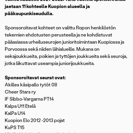
jaetaan 11 kohteelle Kuopion alueella ja
pääkaupunkiseudulla.
Sponsoroitavat kohteet on valittu Ropon henkilöstön
tekemien ehdotusten perusteella ja ne kohdistuvat
pääasiassa urheiluseurojen junioritoimintaan Kuopiossa ja
Porvoossa sekä niiden lähialueille. Mukana on
sekajoukkueita, poikien ja tyttöjen joukkueita sekä seuroja,
jotka liikuttavat useampia juniorijoukkueita.
Sponsoroitavat seurat ovat:
Akilles käsipallo tytöt 08
Cheer Stars ry
IF Sibbo-Vargarna PT14
Kalpa U11 Etelä
KalPa U14
Kuopion Elo 2012 -2013 pojat
KuPS T15