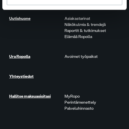
Uutishuone
Asiakastarinat
Näkökulmia & trendejä
Raportit & tutkimukset
Elämää Ropolla
Ura Ropolla
Avoimet työpaikat
Yhteystiedot
Hallitse maksuasioitasi
MyRopo
Perintämenettely
Palveluhinnasto