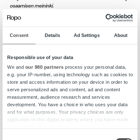
osaamisen meininki.
Sitoutunut projektiryhmä työskenteli yhdessä hyvin
ratkaisukeskeisesti.
Ongelmat ratkaistiin nopeasti. Olemme äärimmäisen
Consent
Details
Ad Settings
About
tyytyväisiä teidän tiimiin!
Laskujen muodostaminen aineistosta onnistui todella
Responsible use of your data
ketterästi ja muutokset tapahtuivat nopeasti.
We and
our 980 partners
process your personal data,
Selkeä ja ystävällinen kommunikaatio sekä raudan kova
e.g. your IP-number, using technology such as cookies to
kärsivällisyys Ropon puolesta.
store and access information on your device in order to
Tarvittavat muutokset ymmärrettiin hyvin ja toteutettiin
serve personalized ads and content, ad and content
nopeasti. Muutokset menivät kerralla maaliin.
measurement, audience research and services
Teidän kohdalla riman ylitys on todella haastavaa, koska
development. You have a choice in who uses your data
teette erittäin hyvää jälkeä.
and for what purposes. Your privacy choices are only
applicable on this digital property where you have made
Vaikeissa tilanteissa Ropo lähti hyvin tukien selvittämään,
your choices. You can change or withdraw your consent
voisiko siellä suunnalla ratkaista tämän ja mikä olisi
any time from the Cookie Declaration or by clicking on
sujuvin ja nopein vaihtoehto hoitaa vaikea asia.
Consent