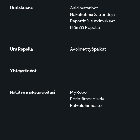
Uutishuone
Asiakastarinat
Näkökulmia & trendejä
Raportit & tutkimukset
Elämää Ropolla
Ura Ropolla
Avoimet työpaikat
Yhteystiedot
Hallitse maksuasioitasi
MyRopo
Perintämenettely
Palveluhinnasto