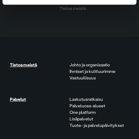
Palvelut
Tietoa meistä
Tietoa meistä
Johto ja organisaatio
Ihmiset ja kulttuurimme
Vastuullisuus
Palvelut
Laskutusratkaisu
Palveluosa-alueet
One platform
Lisäpalvelut
Tuote- ja palvelupäivitykset