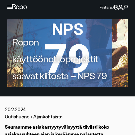
Jatka sisältöön
Finland
Ropon
käyttöönottoprojektit
saavat kiitosta – NPS 79
20.2.2024
Uutishuone
›
Ajankohtaista
Seuraamme asiakastyytyväisyyttä tiiviisti koko
asiakassuhteen ajan ja keräämme palautetta