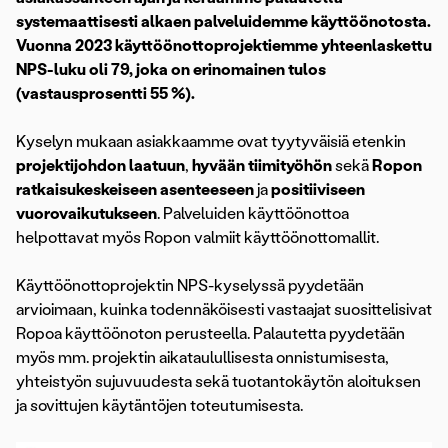
systemaattisesti alkaen palveluidemme käyttöönotosta.
Vuonna 2023 käyttöönottoprojektiemme yhteenlaskettu
NPS-luku oli 79, joka on erinomainen tulos
(vastausprosentti 55 %).
Kyselyn mukaan asiakkaamme ovat tyytyväisiä etenkin
projektijohdon laatuun
,
hyvään tiimityöhön
sekä
Ropon
ratkaisukeskeiseen asenteeseen
ja
positiiviseen
vuorovaikutukseen
. Palveluiden käyttöönottoa
helpottavat myös Ropon valmiit käyttöönottomallit.
Käyttöönottoprojektin NPS-kyselyssä pyydetään
arvioimaan, kuinka todennäköisesti vastaajat suosittelisivat
Ropoa käyttöönoton perusteella. Palautetta pyydetään
myös mm. projektin aikataulullisesta onnistumisesta,
yhteistyön sujuvuudesta sekä tuotantokäytön aloituksen
ja sovittujen käytäntöjen toteutumisesta.