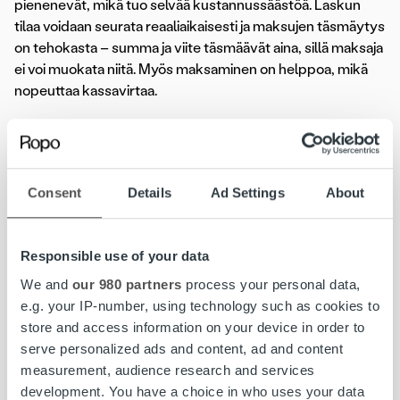
pienenevät, mikä tuo selvää kustannussäästöä. Laskun
tilaa voidaan seurata reaaliaikaisesti ja maksujen täsmäytys
on tehokasta – summa ja viite täsmäävät aina, sillä maksaja
ei voi muokata niitä. Myös maksaminen on helppoa, mikä
nopeuttaa kassavirtaa.
Laskujen välitys
on osa
laskun elinkaaripalveluamme
.
Elinkaaripalveluun sisältyy laskujen välityksen
lisäksi
reskontravalvonta
sekä
muistutus- ja perintäpalvelu
,
Consent
Details
Ad Settings
About
reaaliaikainen
raportointi
ja
maksamiseen liittyvä
asiakaspalvelu
.
Responsible use of your data
Lue lisää:
Pihlajalinna yhteistyöhön MobilePayn kanssa − voit maksaa
We and
our 980 partners
process your personal data,
lääkärikäynnin laskun helposti mobiilimaksulla
e.g. your IP-number, using technology such as cookies to
store and access information on your device in order to
serve personalized ads and content, ad and content
measurement, audience research and services
laskujen välitys
laskun elinkaaripalvelu
mobilepay
development. You have a choice in who uses your data