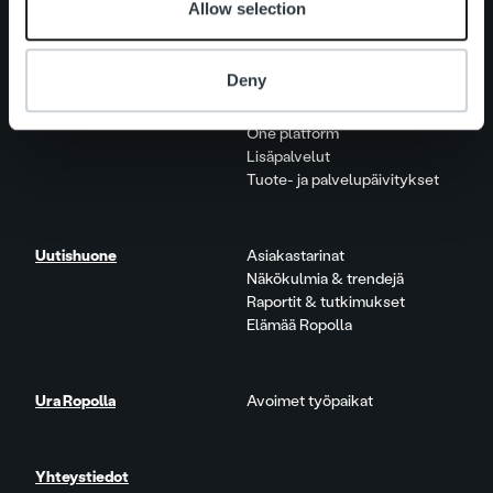
Allow selection
Vastuullisuus
Deny
Palvelut
Laskutusratkaisu
Palveluosa-alueet
One platform
Lisäpalvelut
Tuote- ja palvelupäivitykset
Uutishuone
Asiakastarinat
Näkökulmia & trendejä
Raportit & tutkimukset
Elämää Ropolla
Ura Ropolla
Avoimet työpaikat
Yhteystiedot