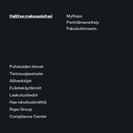
Hallitse maksuasioitasi
MyRopo
Perintämenettely
Palveluhinnasto
Puheluiden hinnat
Tietosuojaseloste
Alihankkijat
Evästekäytännöt
Laskutustiedot
Hae rahoituslimiittiä
Ropo Group
Compliance Center