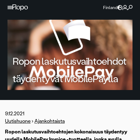
Jatka sisältöön
Finland
Ropon laskutusvaihtoehdot
täydentyvät MobilePaylla
9.12.2021
Uutishuone
›
Ajankohtaista
Ropon laskutusvaihtoehtojen kokonaisuus täydentyy
uudella MobilePay Invoice -tuotteella, jonka avulla