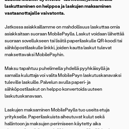
laskuttaminen on helppoa ja laskujen maksaminen
vastaanottajalle vaivatonta.
Jatkossa asiakkaillamme on mahdollisuus laskuttaa omia
asiakkaitaan suoraan MobilePaylla. Laskut voidaan lähettää
suoraan sovellukseen tai lisätä paperilaskulle QR-koodi tai
sähköpostilaskulle linkki, joiden kautta laskut tulevat
maksettavaksi MobilePayhin.
Maksu tapahtuu puhelimella yhdellä pyyhkäisyllä ja
samalla kuluttaja voi valita MobilePayn laskutuskanavaksi
tuleville laskuille. Palvelun avulla paperi- ja
sähköpostilaskut on helppo konvertoida uuteen
laskutuskanavaan.
Laskujen maksaminen MobilePaylla tuo useita etuja
yritykselle. Paperilaskuista aiheutuvat kulut sekä
hallintoon ja maksujen perimiseen käytetty aika