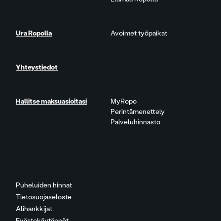
Ura Ropolla
Avoimet työpaikat
Yhteystiedot
Hallitse maksuasioitasi
MyRopo
Perintämenettely
Palveluhinnasto
Puheluiden hinnat
Tietosuojaseloste
Alihankkijat
Evästekäytännöt