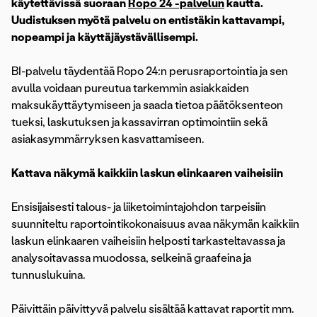
käytettävissä suoraan
Ropo 24 -palvelun
kautta.
Uudistuksen myötä palvelu on entistäkin kattavampi,
nopeampi ja käyttäjäystävällisempi.
BI-palvelu täydentää Ropo 24:n perusraportointia ja sen
avulla voidaan pureutua tarkemmin asiakkaiden
maksukäyttäytymiseen ja saada tietoa päätöksenteon
tueksi, laskutuksen ja kassavirran optimointiin sekä
asiakasymmärryksen kasvattamiseen.
Kattava näkymä kaikkiin laskun elinkaaren vaiheisiin
Ensisijaisesti talous- ja liiketoimintajohdon tarpeisiin
suunniteltu raportointikokonaisuus avaa näkymän kaikkiin
laskun elinkaaren vaiheisiin helposti tarkasteltavassa ja
analysoitavassa muodossa, selkeinä graafeina ja
tunnuslukuina.
Päivittäin päivittyvä palvelu sisältää kattavat raportit mm.