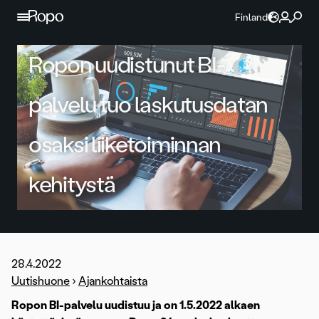
Jatka sisältöön
Finland
Ropon uudistunut BI-
palvelu tuo laskutusdatan
osaksi liiketoiminnan
kehitystä
28.4.2022
Uutishuone
›
Ajankohtaista
Ropon BI-palvelu uudistuu ja on 1.5.2022 alkaen