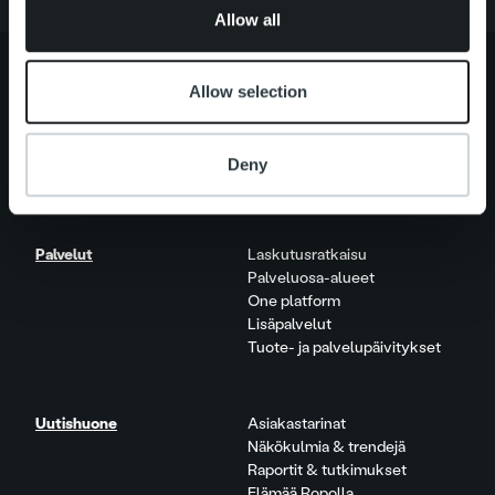
of their services.
Allow all
Allow selection
Tietoa meistä
Johto ja organisaatio
Ihmiset ja kulttuurimme
Deny
Vastuullisuus
Palvelut
Laskutusratkaisu
Palveluosa-alueet
One platform
Lisäpalvelut
Tuote- ja palvelupäivitykset
Uutishuone
Asiakastarinat
Näkökulmia & trendejä
Raportit & tutkimukset
Elämää Ropolla