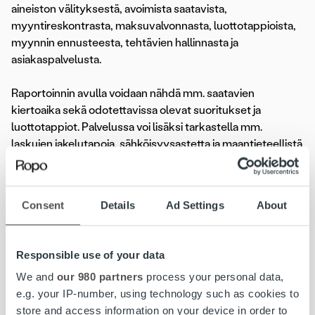
aineiston välityksestä, avoimista saatavista,
myyntireskontrasta, maksuvalvonnasta, luottotappioista,
myynnin ennusteesta, tehtävien hallinnasta ja
asiakaspalvelusta.
Raportoinnin avulla voidaan nähdä mm. saatavien
kiertoaika sekä odotettavissa olevat suoritukset ja
luottotappiot. Palvelussa voi lisäksi tarkastella mm.
laskujen jakelutapoja, sähköisyysastetta ja maantieteellistä
jakautumista sekä avoimien saatavien ja maksusuoritusten
tilannetta. Myös maksuaika, maksuviive, tehtävien tila
maksuvalvonnassa sekä perinnän onnistuminen ovat
Consent
Details
Ad Settings
About
helposti seurattavissa. Tietoja voidaan tarkastella
konsernitasolla tai yhtiöittäin.
Responsible use of your data
Maksuton kokeilujakso uusille BI-palvelun käyttäjille
We and
our 980 partners
process your personal data,
e.g. your IP-number, using technology such as cookies to
Tarjoamme asiakkaillemme maksuttoman kokeilujakson,
store and access information on your device in order to
jonka aikana voi seurata kaikkien käytössään olevien Ropo-