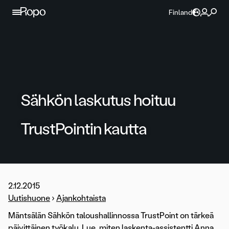
Jatka sisältöön
Finland
Sähkön laskutus hoituu
TrustPointin kautta
2.12.2015
Uutishuone
›
Ajankohtaista
Mäntsälän Sähkön taloushallinnossa TrustPoint on tärkeä
päivittäinen työkalu. Lue, miten laskenta-assistentti Anna