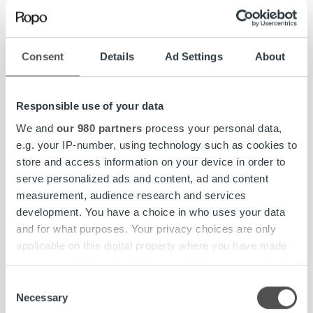
TrustPointilla reaaliaikaista seurantaa
Consent
Details
Ad Settings
About
Mäntsälän Sähkön laskutus ja maksuvalvonta hallinnoidaan
TrustPointin avulla. Laskujen luonti tapahtuu yhtiön
Responsible use of your data
omassa laskutusohjelmistossa, josta laskuaineisto
siirretään rajapinnan yli sähköisesti TrustPointiin. Trust
We and
our 980 partners
process your personal data,
Kapital hoitaa saatavien hallinnan ja maksamiseen liittyvän
e.g. your IP-number, using technology such as cookies to
asiakaspalvelun.
store and access information on your device in order to
serve personalized ads and content, ad and content
Palveluratkaisun erikoisuutena on energiayhtiöille
measurement, audience research and services
ominainen sähkönjakelun keskeytys- ja kytkentäprosessi,
development. You have a choice in who uses your data
joka vaatii saumatonta tiedonsiirtoa TrustPointin ja
and for what purposes. Your privacy choices are only
Mäntsälän Sähkön järjestelmien välillä. Laskutus-,
applicable on this digital property where you have made
maksuvalvonta- ja katkaisuprosessi on automatisoitu ja
your choices. You can change or withdraw your consent
siihen sisältyy tehokas katkaisuvaroituspalvelu sekä
any time from the Cookie Declaration or by clicking on
Consent
energiatoimialaa varten räätälöity puhelinperinnän
the Privacy trigger icon.
Necessary
Selection
kokonaisuus.