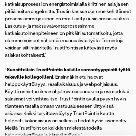
katkaisuprosessi on energiatoimialalla kriittinen asia ja sen
pitää hoitua ongelmitta. Trustin kanssa olemme kehittäneet
prosessiamme ja siihen on mm. lisätty uusia ominaisuuksia.
Laskutus- ja maksuvalvontaprosessimme
katkaisutoimenpiteineen on pitkälti automatisoitu, jotta
olemme voineet vähentää manuaalista työtä. Toimintoja
voidaan silti määritellä TrustPointissa kätevästi myös
asiakaskohtaisesti.”
”
Suosittelisin TrustPointia kaikille samantyyppistä työtä
tekeville kollegoilleni.
Ensinnäkin etuina ovat
helppokäyttöisyys, reaaliaikaisuus ja webpohjaisuus.
Käyttö onnistuu ilman ohjelmistoasennuksia ja esimerkiksi
salasanat voi vaihtaa itse. TrustPointin avulla pysyn hyvin
tilanteen tasalla omaan vastuualueeseen liittyvissä
asioissa. Kaikki tarvittava löytyy TrustPointin kautta
helposti; kokonaisuus on selkeä ja tiedot hyvin jäsennelty.
Meillä TrustPoint on kaikkien mielestä todella
helppokäyttöinen ja kätevä työkalu.”