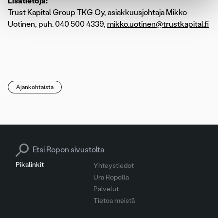
Lisätietoja:
Trust Kapital Group TKG Oy, asiakkuusjohtaja Mikko
Uotinen, puh. 040 500 4339,
mikko.uotinen@trustkapital.fi
Ajankohtaista
Search for:
Pikalinkit
Yhteystiedot
Ura Ropolla
Palvelut
Tietoa meistä