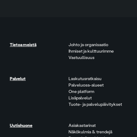
Tietoa meistä
Johto ja organisaatio
Ihmiset ja kulttuurimme
Vastuullisuus
Palvelut
Laskutusratkaisu
Palveluosa-alueet
One platform
Lisäpalvelut
Tuote- ja palvelupäivitykset
Uutishuone
Asiakastarinat
Näkökulmia & trendejä