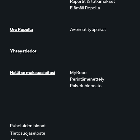
Raportit & tutkimukset
Elämää Ropolla
Ura Ropolla
Avoimet työpaikat
Yhteystiedot
Hallitse maksuasioitasi
MyRopo
Perintämenettely
Palveluhinnasto
Puheluiden hinnat
Tietosuojaseloste