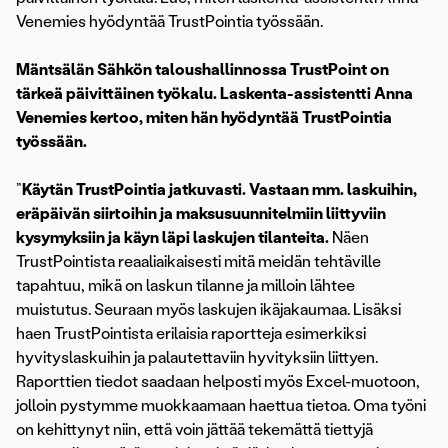
Venemies hyödyntää TrustPointia työssään.
Mäntsälän Sähkön taloushallinnossa TrustPoint on
tärkeä päivittäinen työkalu. Laskenta-assistentti Anna
Venemies kertoo, miten hän hyödyntää TrustPointia
työssään.
”
Käytän TrustPointia jatkuvasti. Vastaan mm. laskuihin,
eräpäivän siirtoihin ja maksusuunnitelmiin liittyviin
kysymyksiin ja käyn läpi laskujen tilanteita.
Näen
TrustPointista reaaliaikaisesti mitä meidän tehtäville
tapahtuu, mikä on laskun tilanne ja milloin lähtee
muistutus. Seuraan myös laskujen ikäjakaumaa. Lisäksi
haen TrustPointista erilaisia raportteja esimerkiksi
hyvityslaskuihin ja palautettaviin hyvityksiin liittyen.
Raporttien tiedot saadaan helposti myös Excel-muotoon,
jolloin pystymme muokkaamaan haettua tietoa. Oma työni
on kehittynyt niin, että voin jättää tekemättä tiettyjä