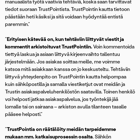
manuaalista työtä vaativia tehtäviä, koska saan tarvittavat
tiedot suoraan TrustPointista. TrustPointin kautta tietoon
päästään heti käsiksi ja sitä voidaan hyödyntää entistä
paremmin.”
”
Erityisen kätevää on, kun tehtäviin liittyvät viestit ja
kommentit arkistoituvat TrustPointiin.
Voin kommentoida
tiettyä laskua ja asiaan liittyvä kirjeenvaihto tallentuu
järjestelmään. Jos asiakas soittaa meille, me voimme
katsoa mitä asiakkaan kanssa on jo keskusteltu. Tehtäviin
liittyvä yhteydenpito on TrustPointin kautta helpompaa
kuin sähköpostilla ja samalla viestiketjut ovat meidän ja
Trustin asiakaspalveluhenkilöstön saatavilla. Toinen henkilö
voi helposti jatkaa asiakaspalvelua, jos työntekijä jää
lomalle tai on sairaana – arkiston avulla tilanteen tasalle
pääsee helposti.”
”
TrustPointia on räätälöity meidän tarpeidemme
mukaan mm. katkaisuprosessin osalta
. Sähkön