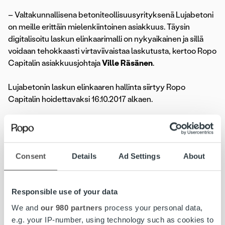
– Valtakunnallisena betoniteollisuusyrityksenä Lujabetoni
on meille erittäin mielenkiintoinen asiakkuus. Täysin
digitalisoitu laskun elinkaarimalli on nykyaikainen ja sillä
voidaan tehokkaasti virtaviivaistaa laskutusta, kertoo Ropo
Capitalin asiakkuusjohtaja
Ville Räsänen
.
Lujabetonin laskun elinkaaren hallinta siirtyy Ropo
Capitalin hoidettavaksi 16.10.2017 alkaen.
Lisätietoja:
Jukka Vehviläinen, talousjohtaja, Lujabetoni Oy, puh. 044
585 2070, jukka.vehvilainen@luja.fi
Consent
Details
Ad Settings
About
Ville Räsänen, asiakkuusjohtaja, Ropo Capital, puh. 044
535 9955, ville.rasanen@ropocapital.fi
Responsible use of your data
Lujabetoni Oy
on yli 60-vuotias, johtava
betoniteollisuusyritys Suomessa. Yhtiön liikevaihto on noin
We and
our 980 partners
process your personal data,
150 miljoonaa euroa ja se työllistää yli 600
e.g. your IP-number, using technology such as cookies to