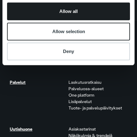
of their services.
Allow all
Allow selection
Tietoa meistä
Johto ja organisaatio
Deny
Ihmiset ja kulttuurimme
Vastuullisuus
Palvelut
Laskutusratkaisu
Palveluosa-alueet
One platform
Lisäpalvelut
Tuote- ja palvelupäivitykset
Uutishuone
Asiakastarinat
Näkökulmia & trendejä