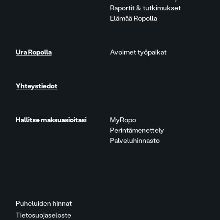
Raportit & tutkimukset
Elämää Ropolla
Ura Ropolla
Avoimet työpaikat
Yhteystiedot
Hallitse maksuasioitasi
MyRopo
Perintämenettely
Palveluhinnasto
Puheluiden hinnat
Tietosuojaseloste