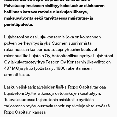
Palvelusopimukseen sisältyy koko laskun elinkaaren
hallinnan kattava ratkaisu: laskujen lähetys,
maksuvalvonta sekä tarvittaessa muistutus- ja
perintäpalvelu.
Lujabetoni on osa Luja-konsernia, joka on kolmannen
polven perheyritys ja yksi Suomen suurimmista
rakennusalan konserneista. Luja-yhtiöihin kuuluvat
rakennusliike Lujatalo Oy, betoniteollisuusyritys Lujabetoni
Oy ja kuivatuoteyritys Fescon Oy. Konsernin liikevaihto on
497 M€ ja yhtiö työllistää yli 1600 rakentamisen
ammattilaista.
Laskun elinkaaripalveluiden lisäksi Ropo Capital tarjoaa
Lujabetoni Oy:lle ratkaisuja ostolaskujen käsittelyyn.
Tulevaisuudessa Lujabetonin asiakkaille pyritään
tarjoamaan myös joustavia rahoituspalveluja yhteistyössä
Ropo Capitalin kanssa.