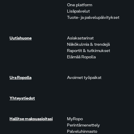
One platform
Lisäpalvelut
Tuote- ja palvelupäivitykset
Uutishuone
Asiakastarinat
Näkökulmia & trendejä
Raportit & tutkimukset
Elämää Ropolla
Ura Ropolla
Avoimet työpaikat
Yhteystiedot
Hallitse maksuasioitasi
MyRopo
Perintämenettely
Palveluhinnasto