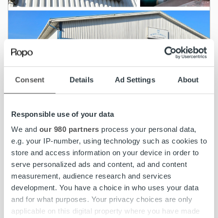
Asiakastarinat
Consent
Details
Ad Settings
About
Kennelpakaste sujuvoitti saatavien hallinnan
Ropon palvelulla
Responsible use of your data
We and
our 980 partners
process your personal data,
Lue lisää
e.g. your IP-number, using technology such as cookies to
store and access information on your device in order to
serve personalized ads and content, ad and content
measurement, audience research and services
development. You have a choice in who uses your data
and for what purposes. Your privacy choices are only
applicable on this digital property where you have made