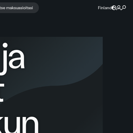
itse maksuasioitasi
Finland
ja
t
kun