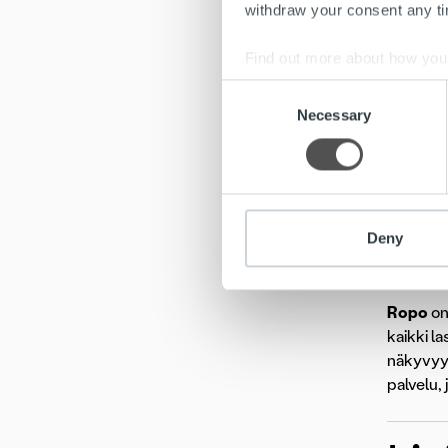
withdraw your consent any tim
Find out more about how your
Consent
Pamark
We use cookies to personalis
Necessary
Selection
Oy:n yhd
information about your use of
liittyi o
other information that you’ve
kertakäyt
Osana Bu
Deny
hankinta
terveyde
Ropo
on
kaikki l
näkyvyyd
palvelu,