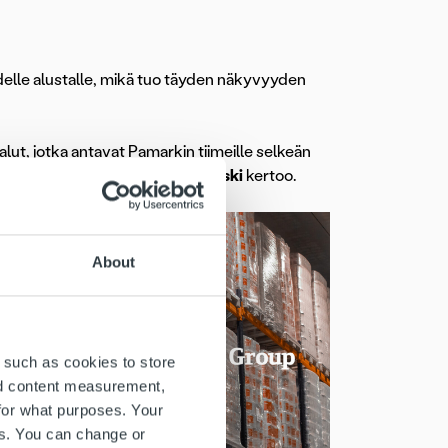
delle alustalle, mikä tuo täyden näkyvyyden
alut, jotka antavat Pamarkin tiimeille selkeän
a”, Ropon Sales Manager
Jusa Koski
kertoo.
About
 such as cookies to store
nd content measurement,
ikä
for what purposes. Your
ski
es. You can change or