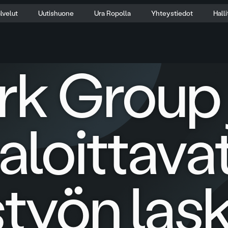
lvelut
Uutishuone
Ura Ropolla
Yhteystiedot
Hall
k Group 
aloittava
styön las