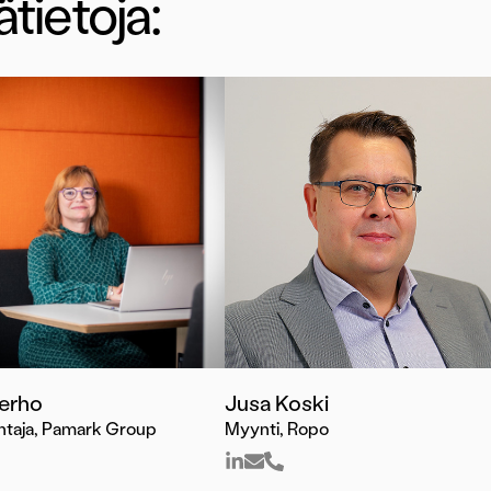
ätietoja:
Terho
Jusa Koski
htaja, Pamark Group
Myynti, Ropo