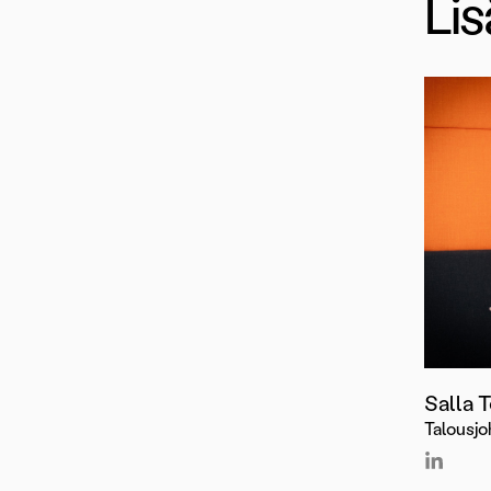
Lis
Salla 
Talousjo