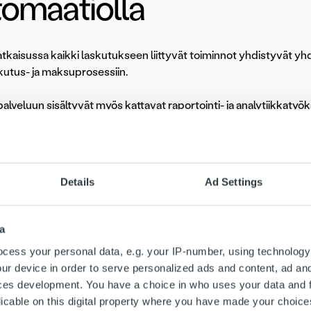
tomaatiolla
tkaisussa kaikki laskutukseen liittyvät toiminnot yhdistyvät yh
kutus- ja maksuprosessiin.
alveluun sisältyvät myös kattavat raportointi- ja analytiikkatyök
kuvan taloudesta sekä tukevat riskienhallintaa ja ennustamist
ksi alusta mahdollistaa myös automaation tehokkaan
Details
Ad Settings
yödyntämisen. Automaatio tehostaa prosesseja, tukee sisäisten
imien työtä ja varmistaa asiakkaille sujuvan ja luotettavan
okemuksen koko laskutus- ja maksuprosessin ajan.
a
cess your personal data, e.g. your IP-number, using technology
utomaatio ei kuitenkaan rajoitu yhteen malliin. Laskutus-,
ur device in order to serve personalized ads and content, ad a
uistutus- ja perintäprosesseja voidaan mukauttaa joustavasti, m
ces development. You have a choice in who uses your data and 
hdollistaa erilaisten asiakkuuksien huomioimisen hallitusti”, Ko
licable on this digital property where you have made your choic
teaa.