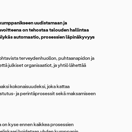
n kumppanikseen uudistamaan ja
avoitteena on tehostaa talouden hallintaa
 älykäs automaatio, prosessien läpinäkyvyys
ohtavista terveydenhuollon, puhtaanapidon ja
tä julkiset organisaatiot, ja yhtiö lähettää
aksi kokonaisuudeksi, joka kattaa
istutus- ja perintäprosessit sekä maksamiseen
 on kyse ennen kaikkea prosessien
 elinkaari hoidetaan yhden kumppanin