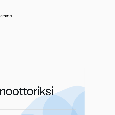
stamme.
oottoriksi