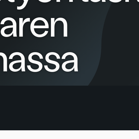
aaren
nnassa