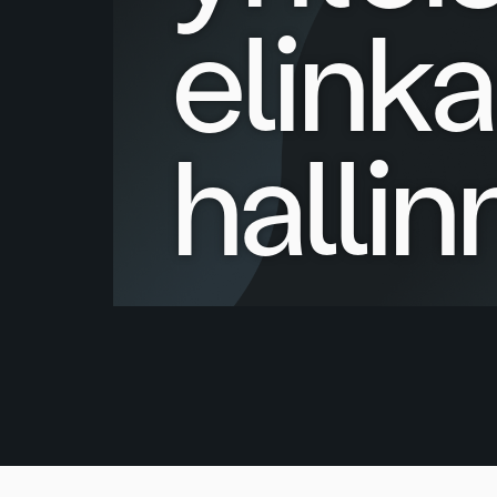
elink
halli