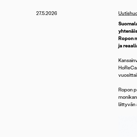
27.5.2026
Uutishu
Suomala
yhtenäis
Ropon mo
ja reaal
Kansainv
HoReCa-tu
vuositta
Ropon pa
monikana
liittyvän