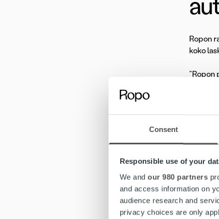
au
Ropon ra
koko las
”Ropon p
kokonais
Y
Consent
h
ti
k
Responsible use of your dat
We and
our 980 partners
pro
”A
and access information on yo
m
audience research and servi
ma
privacy choices are only app
to