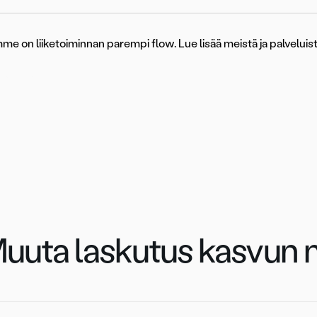
me on liiketoiminnan parempi flow. Lue lisää meistä ja palvelui
Asiakastarinat
uuta laskutus kasvun m