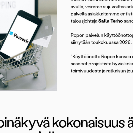
avulla, voimme sujuvoittaa ar
palvella asiakkaitamme entis
talousjohtaja
Salla Terho
sano
Ropon palvelun käyttöönottopr
siirrytään toukokuussa 2026.
”Käyttöönotto Ropon kanssa o
saaneet projektista hyviä kok
toimivuudesta ja ratkaisun jo
pinäkyvä kokonaisuus ä