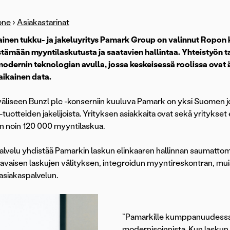
one
›
Asiakastarinat
inen tukku- ja jakeluyritys Pamark Group on valinnut Ropo
tämään myyntilaskutusta ja saatavien hallintaa. Yhteistyön t
dernin teknologian avulla, jossa keskeisessä roolissa ovat
iaikainen data.
äliseen Bunzl plc -konserniin kuuluva Pamark on yksi Suomen j
otteiden jakelijoista. Yrityksen asiakkaita ovat sekä yritykset et
in noin 120 000 myyntilaskua.
lvelu yhdistää Pamarkin laskun elinkaaren hallinnan saumattom
vaisen laskujen välityksen, integroidun myyntireskontran, mu
 asiakaspalvelun.
”Pamarkille kumppanuudessa
modernisoinnista. Kun laskun