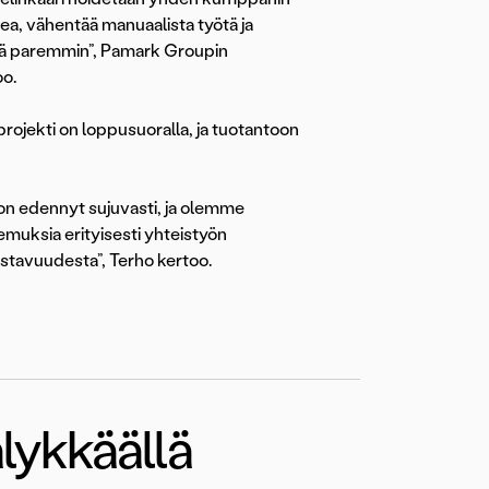
kea, vähentää manuaalista työtä ja
tä paremmin”, Pamark Groupin
o.
ojekti on loppusuoralla, ja tuotantoon
n edennyt sujuvasti, ja olemme
emuksia erityisesti yhteistyön
ustavuudesta”, Terho kertoo.
lykkäällä