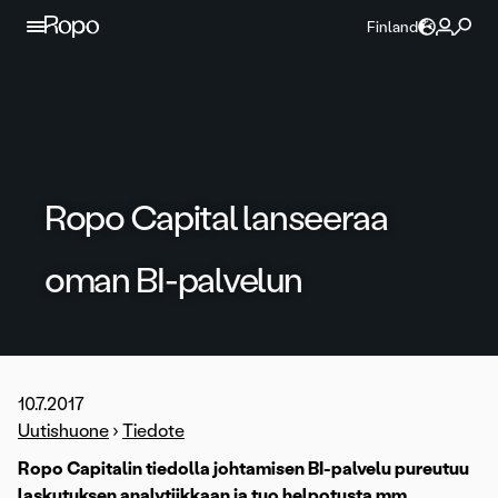
Jatka sisältöön
Finland
Ropo Capital lanseeraa
oman BI-palvelun
10.7.2017
Uutishuone
›
Tiedote
Ropo Capitalin tiedolla johtamisen BI-palvelu pureutuu
laskutuksen analytiikkaan ja tuo helpotusta mm.