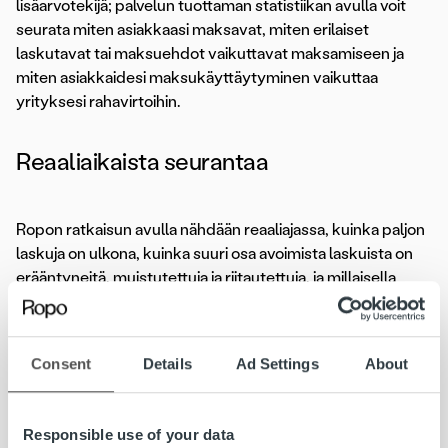
lisäarvotekijä; palvelun tuottaman statistiikan avulla voit
seurata miten asiakkaasi maksavat, miten erilaiset
laskutavat tai maksuehdot vaikuttavat maksamiseen ja
miten asiakkaidesi maksukäyttäytyminen vaikuttaa
yrityksesi rahavirtoihin.
Reaaliaikaista seurantaa
Ropon ratkaisun avulla nähdään reaaliajassa, kuinka paljon
laskuja on ulkona, kuinka suuri osa avoimista laskuista on
erääntyneitä, muistutettuja ja riitautettuja, ja millaisella
aikajänteellä saatavien odotetaan kotiutuvan. Tietoja
voidaan tarkastella konsernitasolla tai yhtiöittäin, ja
jokaiseen laskutapahtumaan voidaan pureutua asiakas- tai
Consent
Details
Ad Settings
About
laskukohtaisesti. Lisäksi myös muistutus- ja perintätoimien
vaikutusta voidaan seurata joustavasti – palvelu tuottaa
valmista statistiikkaa esimerkiksi perintätoimenpiteiden
Responsible use of your data
määrästä ja onnistumisprosentista, hitaimmista maksajista