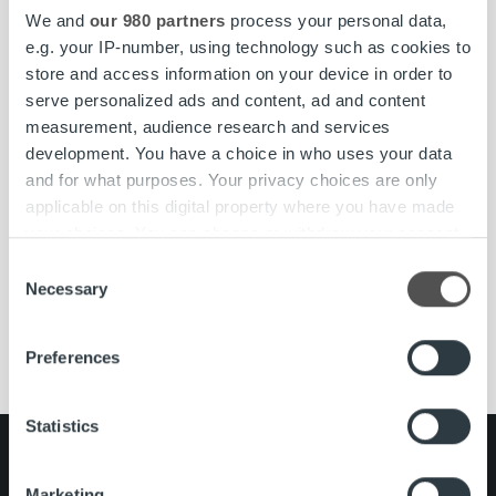
We and
our 980 partners
process your personal data,
ja luottotappioista.
e.g. your IP-number, using technology such as cookies to
store and access information on your device in order to
BI-palvelu on mahdollista ostaa osaksi laskujen
serve personalized ads and content, ad and content
elinkaariratkaisua. Palvelu on osa Ropo 24 -kokonaisuutta ja
measurement, audience research and services
toteutettu
QlikView-ympäristöön
. Pohjoismaiden suurin
development. You have a choice in who uses your data
terveydenhuollon ja hoivapalvelujen yritys
Attendo
on
and for what purposes. Your privacy choices are only
ensimmäisiä asiakkaita, joiden elinkaariratkaisuun
applicable on this digital property where you have made
raportointipalvelu sisältyy.
your choices. You can change or withdraw your consent
any time from the Cookie Declaration or by clicking on
Consent
the Privacy trigger icon.
Necessary
Selection
BI
Business intelligence
Laskutuksen raportointi
Tiedolla johtaminen
Find out more about how your personal data is processed
Preferences
and set your preferences in the
details section
.
We use cookies to personalise content and ads, to
Statistics
provide social media features and to analyse our traffic.
Search for:
We also share information about your use of our site with
Marketing