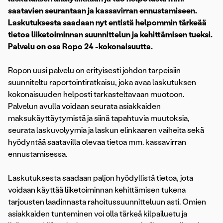
saatavien seurantaan ja kassavirran ennustamiseen.
Laskutuksesta saadaan nyt entistä helpommin tärkeää
tietoa liiketoiminnan suunnittelun ja kehittämisen tueksi.
Palvelu on osa Ropo 24 -kokonaisuutta.
Ropon uusi palvelu on erityisesti johdon tarpeisiin
suunniteltu raportointiratkaisu, joka avaa laskutuksen
kokonaisuuden helposti tarkasteltavaan muotoon.
Palvelun avulla voidaan seurata asiakkaiden
maksukäyttäytymistä ja siinä tapahtuvia muutoksia,
seurata laskuvolyymia ja laskun elinkaaren vaiheita sekä
hyödyntää saatavilla olevaa tietoa mm. kassavirran
ennustamisessa.
Laskutuksesta saadaan paljon hyödyllistä tietoa, jota
voidaan käyttää liiketoiminnan kehittämisen tukena
tarjousten laadinnasta rahoitussuunnitteluun asti. Omien
asiakkaiden tunteminen voi olla tärkeä kilpailuetu ja