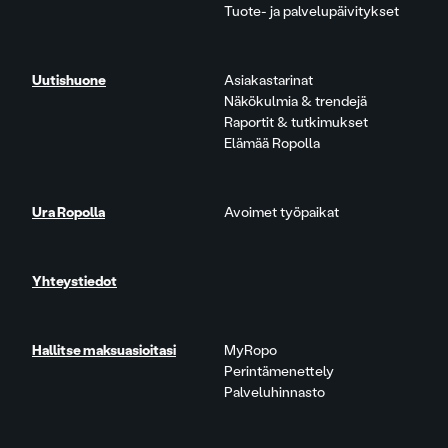
Tuote- ja palvelupäivitykset
Uutishuone
Asiakastarinat
Näkökulmia & trendejä
Raportit & tutkimukset
Elämää Ropolla
Ura Ropolla
Avoimet työpaikat
Yhteystiedot
Hallitse maksuasioitasi
MyRopo
Perintämenettely
Palveluhinnasto