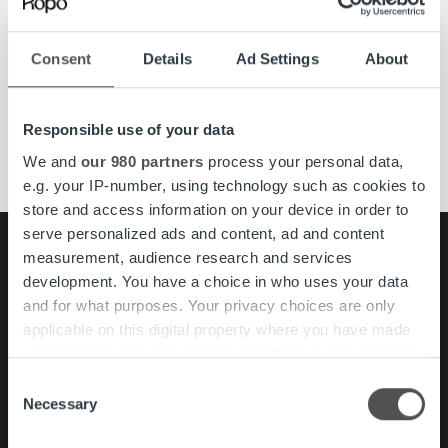
Päivä Johtajana -tempauksia järjestetään vuosittain
Nuorkauppakamarien toimesta ympäri Suomea. Kuopiossa
tapahtuma järjestetään nyt kolmatta kertaa.
Consent
Details
Ad Settings
About
Responsible use of your data
Ajankohtaista
We and
our 980 partners
process your personal data,
e.g. your IP-number, using technology such as cookies to
store and access information on your device in order to
serve personalized ads and content, ad and content
Search for:
measurement, audience research and services
development. You have a choice in who uses your data
Pikalinkit
Yhteystiedot
and for what purposes. Your privacy choices are only
Ura Ropolla
applicable on this digital property where you have made
Palvelut
your choices. You can change or withdraw your consent
Tietoa meistä
any time from the Cookie Declaration or by clicking on
Consent
the Privacy trigger icon.
Necessary
Selection