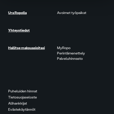
Ura Ropolla
Avoimet työpaikat
Yhteystiedot
Hallitse maksuasioitasi
MyRopo
Perintämenettely
Palveluhinnasto
Puheluiden hinnat
Tietosuojaseloste
Alihankkijat
Evästekäytännöt