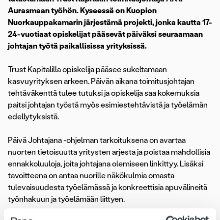
Aurasmaan työhön. Kyseessä on Kuopion
Nuorkauppakamarin järjestämä projekti, jonka kautta 17-
24-vuotiaat opiskelijat pääsevät päiväksi seuraamaan
johtajan työtä paikallisissa yrityksissä.
Trust Kapitalilla opiskelija pääsee sukeltamaan
kasvuyrityksen arkeen. Päivän aikana toimitusjohtajan
tehtäväkenttä tulee tutuksi ja opiskelija saa kokemuksia
paitsi johtajan työstä myös esimiestehtävistä ja työelämän
edellytyksistä.
Päivä Johtajana -ohjelman tarkoituksena on avartaa
nuorten tietoisuutta yritysten arjesta ja poistaa mahdollisia
ennakkoluuloja, joita johtajana olemiseen linkittyy. Lisäksi
tavoitteena on antaa nuorille näkökulmia omasta
tulevaisuudesta työelämässä ja konkreettisia apuvälineitä
työnhakuun ja työelämään liittyen.