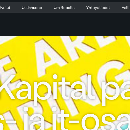
lvelut
Uutishuone
Ura Ropolla
Yhteystiedot
Hall
Kapital p
- ja it-osa