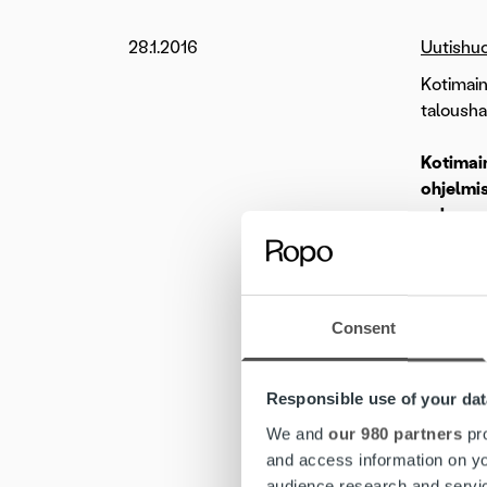
28.1.2016
Uutishu
Kotimain
talousha
Kotimai
ohjelmis
vahvaan
Talouden 
päätoimi
suurasia
Consent
Noin 90 
suurasia
Responsible use of your dat
We and
our 980 partners
pro
Kuopion 
and access information on yo
Kirjanpit
audience research and servi