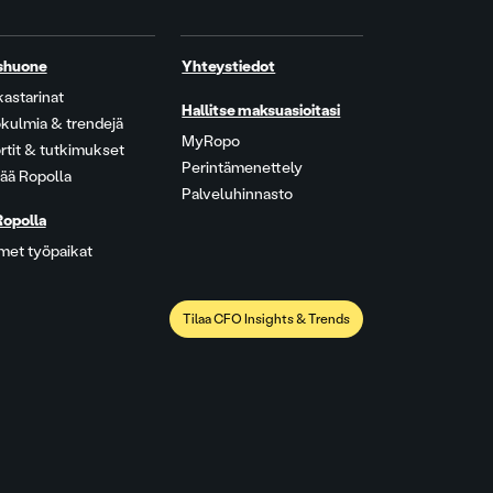
shuone
Yhteystiedot
kastarinat
Hallitse maksuasioitasi
kulmia & trendejä
MyRopo
rtit & tutkimukset
Perintämenettely
ää Ropolla
Palveluhinnasto
Ropolla
met työpaikat
Tilaa CFO Insights & Trends