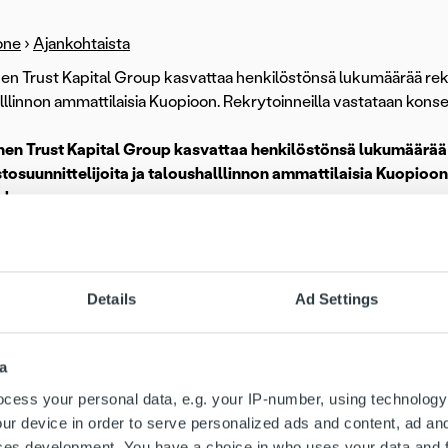
one
›
Ajankohtaista
en Trust Kapital Group kasvattaa henkilöstönsä lukumäärää rekry
lllinnon ammattilaisia Kuopioon. Rekrytoinneilla vastataan kon
nen Trust Kapital Group kasvattaa henkilöstönsä lukumäärää 
tosuunnittelijoita ja taloushalllinnon ammattilaisia Kuopioo
 kasvuun.
hallinnan kokonaisratkaisuihin erikoistunut Trust Kapital etsii par
pisteelleen Kuopioon. Rekrytointitarpeen taustalla vaikuttavat e
kassektorissa sekä konsernin tilitoimistopalveluihin kohdistunu
Details
Ad Settings
henkilöä työllistävä konserni on kasvanut viime vuosien aikana n
kkaita yhtiöllä on mm. energia-, kustannus- ja terveystoimialoilta
a
cess your personal data, e.g. your IP-number, using technology
päätoimipisteeseen haetaan parhaillaan kirjanpitäjää, palkanlaskij
ur device in order to serve personalized ads and content, ad a
äjä ja palkanlaskija työllistyvät Trust Kapital -konserniin kuuluv
ces development. You have a choice in who uses your data and 