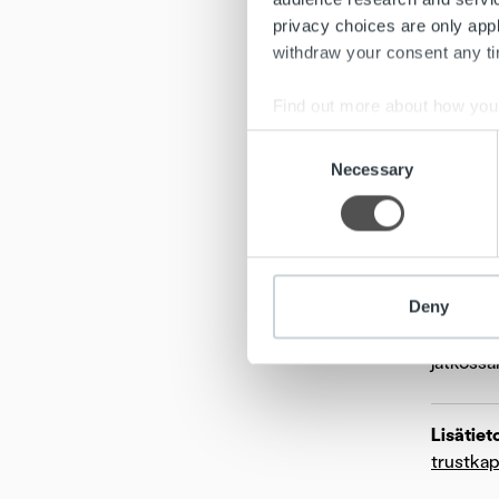
ohjelmist
privacy choices are only app
withdraw your consent any tim
It-osaaj
Find out more about how your
Trust Ka
Consent
Oma ohje
We use cookies to personalis
Necessary
Selection
henkilös
information about your use of
työllist
other information that you’ve
Trust Ac
aloittaa
Deny
Rekrytoi
jatkossak
Lisätiet
trustkapi