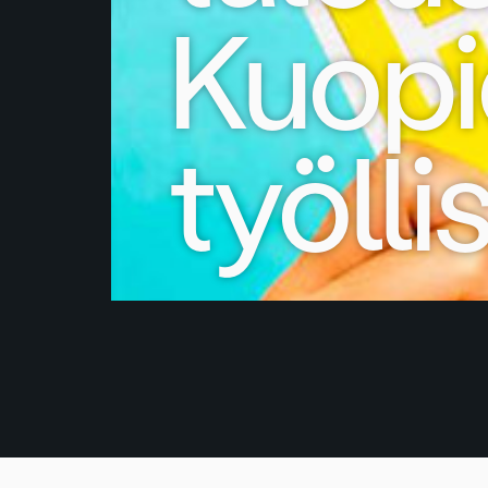
Kuopi
työlli