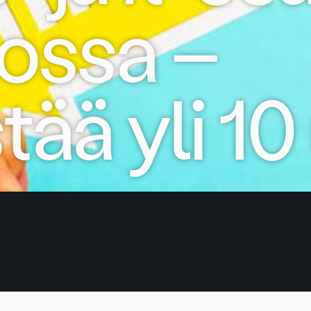
ossa –
stää yli 10