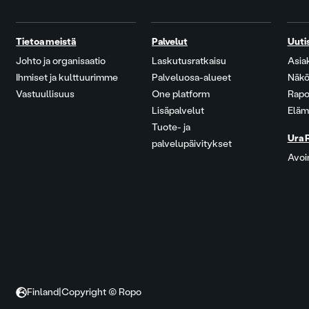
Tietoa meistä
Palvelut
Uuti
Johto ja organisaatio
Laskutusratkaisu
Asia
Ihmiset ja kulttuurimme
Palveluosa-alueet
Näkö
Vastuullisuus
One platform
Rapo
Lisäpalvelut
Eläm
Tuote- ja
Ura 
palvelupäivitykset
Avoi
Finland
|
Copyright © Ropo