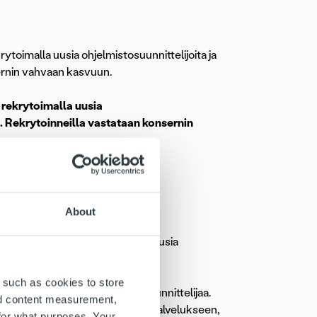
toimalla uusia ohjelmistosuunnittelijoita ja
sernin vahvaan kasvuun.
rekrytoimalla uusia
n. Rekrytoinneilla vastataan konsernin
haillaan uusia it- ja talousosaajia
rityisesti yhtiön onnistumiset
t kasvanut kysyntä.
About
oin 40 prosentin vuosivauhtia. Uusia
.
 such as cookies to store
aa ja neljää uutta ohjelmistosuunnittelijaa.
nd content measurement,
an Trust Accounts -tilitoimiston palvelukseen,
for what purposes. Your