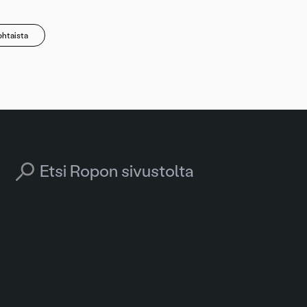
htaista
Search for: