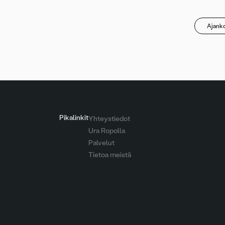
Ajanko
Pikalinkit
Yhteystiedot
Ura Ropolla
Palvelut
Tietoa meistä