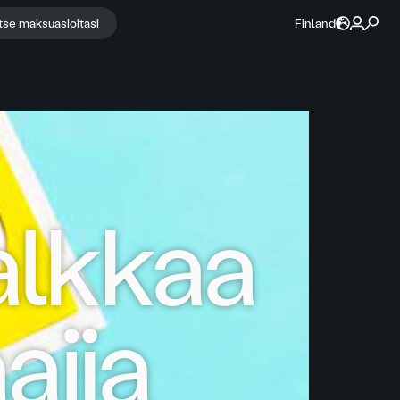
itse maksuasioitasi
Finland
alkkaa
ajia