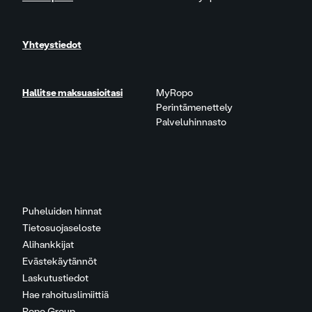
Yhteystiedot
Hallitse maksuasioitasi
MyRopo
Perintämenettely
Palveluhinnasto
Puheluiden hinnat
Tietosuojaseloste
Alihankkijat
Evästekäytännöt
Laskutustiedot
Hae rahoituslimiittiä
Ropo Group