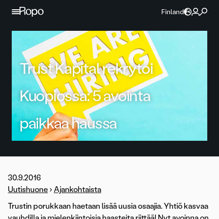
Jatka sisältöön
Finland
Trust Kapital rekrytoi
Kuopiossa: 5 avointa
paikkaa haussa
30.9.2016
Uutishuone
›
Ajankohtaista
Trustin porukkaan haetaan lisää uusia osaajia. Yhtiö kasvaa
vauhdilla ja mielenkiintoisia haasteita riittää! Nyt avoinna on