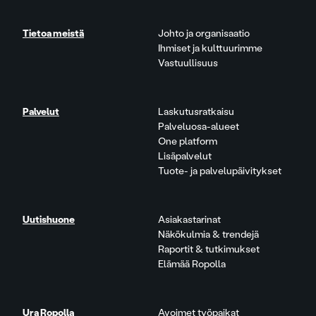
Tietoa meistä
Johto ja organisaatio
Ihmiset ja kulttuurimme
Vastuullisuus
Palvelut
Laskutusratkaisu
Palveluosa-alueet
One platform
Lisäpalvelut
Tuote- ja palvelupäivitykset
Uutishuone
Asiakastarinat
Näkökulmia & trendejä
Raportit & tutkimukset
Elämää Ropolla
Ura Ropolla
Avoimet työpaikat