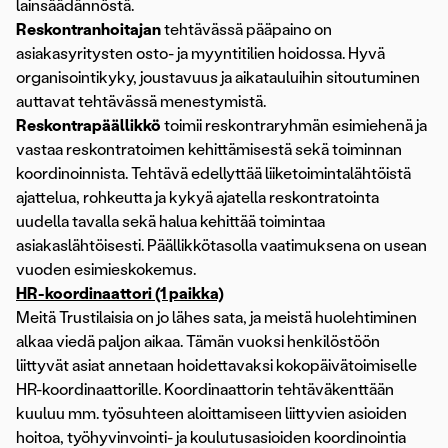
lainsäädännöstä.
Reskontranhoitajan
tehtävässä pääpaino on
asiakasyritysten osto- ja myyntitilien hoidossa. Hyvä
organisointikyky, joustavuus ja aikatauluihin sitoutuminen
auttavat tehtävässä menestymistä.
Reskontrapäällikkö
toimii reskontraryhmän esimiehenä ja
vastaa reskontratoimen kehittämisestä sekä toiminnan
koordinoinnista. Tehtävä edellyttää liiketoimintalähtöistä
ajattelua, rohkeutta ja kykyä ajatella reskontratointa
uudella tavalla sekä halua kehittää toimintaa
asiakaslähtöisesti. Päällikkötasolla vaatimuksena on usean
vuoden esimieskokemus.
HR-koordinaattori (1 paikka)
Meitä Trustilaisia on jo lähes sata, ja meistä huolehtiminen
alkaa viedä paljon aikaa. Tämän vuoksi henkilöstöön
liittyvät asiat annetaan hoidettavaksi kokopäivätoimiselle
HR-koordinaattorille. Koordinaattorin tehtäväkenttään
kuuluu mm. työsuhteen aloittamiseen liittyvien asioiden
hoitoa, työhyvinvointi- ja koulutusasioiden koordinointia