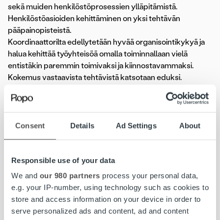
sekä muiden henkilöstöprosessien ylläpitämistä.
Henkilöstöasioiden kehittäminen on yksi tehtävän
pääpainopisteistä.
Koordinaattorilta edellytetään hyvää organisointikykyä ja
halua kehittää työyhteisöä omalla toiminnallaan vielä
entistäkin paremmin toimivaksi ja kiinnostavammaksi.
Kokemus vastaavista tehtävistä katsotaan eduksi.
Ohjelmistosuunnittelija (1 paikka)
Yksi Trustin kilpailukyvyn perusteista on oma
ohjelmistotuotanto ja tästä vastaava koodaritiimi on
kasvanut jo reippaasti yli 10 hengen. Nyt
porukkaan
Consent
Details
Ad Settings
About
haetaan uutta vahvistusta, jolla on osaamista erityisesti
web-koodauksesta. Lisäksi tulisi hallita ainakin
seuraavat osa-alueet: PHP, HTML, JavaScript, JQuery,
Responsible use of your data
Ajax, XML, MySQL, Linux, Apache, Web Service.
We and
our 980 partners
process your personal data,
IT:n tehtävät keskittyvät pitkälti konsernin sisäiseen
e.g. your IP-number, using technology such as cookies to
ohjelmisto- ja palvelukehitykseen, järjestelmien ylläpitoon
store and access information on your device in order to
sekä asiakaskohtaisten räätälöintien tehtailuun.
serve personalized ads and content, ad and content
Monipuolista osaamista vaaditaan, pitää olla kartalla