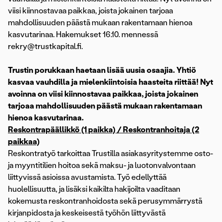
viisi kiinnostavaa paikkaa, joista jokainen tarjoaa
mahdollisuuden päästä mukaan rakentamaan hienoa
kasvutarinaa. Hakemukset 16.10. mennessä
rekry@trustkapital.fi.
Trustin porukkaan haetaan lisää uusia osaajia. Yhtiö
kasvaa vauhdilla ja mielenkiintoisia haasteita riittää! Nyt
avoinna on viisi kiinnostavaa paikkaa, joista jokainen
tarjoaa mahdollisuuden päästä mukaan rakentamaan
hienoa kasvutarinaa.
Reskontrapäällikkö (1 paikka) / Reskontranhoitaja (2
paikkaa)
Reskontratyö tarkoittaa Trustilla asiakasyritystemme osto-
ja myyntitilien hoitoa sekä maksu- ja luotonvalvontaan
liittyvissä asioissa avustamista. Työ edellyttää
huolellisuutta, ja lisäksi kaikilta hakijoilta vaaditaan
kokemusta reskontranhoidosta sekä perusymmärrystä
kirjanpidosta ja keskeisestä työhön liittyvästä