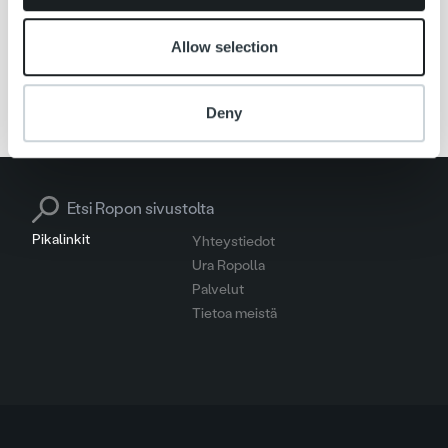
Allow selection
Ajankohtaista
Deny
Search for:
Pikalinkit
Yhteystiedot
Ura Ropolla
Palvelut
Tietoa meistä