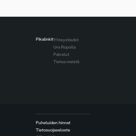
Pikalinkit
Yhteystiedot
Ura Ropolla
Palvelut
Tietoa meistä
Puheluiden hinnat
Tietosuojaseloste