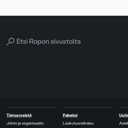
Search for:
Tietoa meistä
Palvelut
Uuti
Johto ja organisaatio
Laskutusratkaisu
Asia