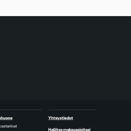
shuone
Yhteystiedot
kastarinat
Hallitse maksuasioitasi