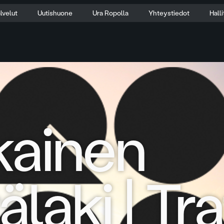
lvelut
Uutishuone
Ura Ropolla
Yhteystiedot
Hall
kainen
älaki | Tr