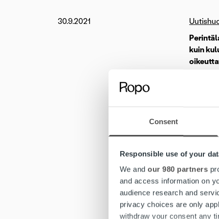
30.9.2021
Uutishu
Perintäl
kuin kul
oikeutta
1.10.202
lyhyintä
voi julka
voimassa
Consent
Tavoitte
Responsible use of your dat
taloudel
luottotie
We and
our 980 partners
pro
and access information on yo
Pe
audience research and servi
privacy choices are only app
withdraw your consent any tim