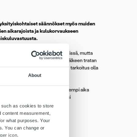
ti yksityiskohtaiset säännökset myös muiden
ien aikarajoista ja kulukorvaukseen
aiskuluvastuusta.
tiömuodosta riippumatta käytettävissä, mutta
stä 21 päivään. Protestointiajan jälkeen tratan
otestointia koskevan muutoksen on tarkoitus olla
About
ia yrityksiä antamalla niille pidempi aika
ua tai ilmoittamista merkittäväksi
 such as cookies to store
nd content measurement,
avissa myös
for what purposes. Your
es. You can change or
ger icon.