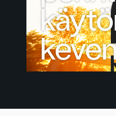
käytön
kevenn