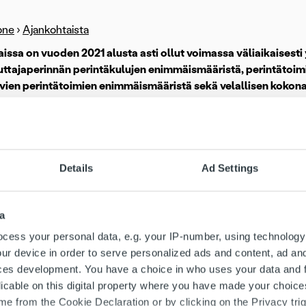
one
›
Ajankohtaista
aissa on vuoden 2021 alusta asti ollut voimassa väliaikaises
uttajaperinnän perintäkulujen enimmäismääristä, perintätoim
vien perintätoimien enimmäismääristä sekä velallisen kokon
1 alkaen trattaa koskevat rajoitukset keventyvät ja tratta on yh
 mahdollista protestointiaikaa pidennetään väliaikaisesti 10 päivä
ista tai ilmoittaa merkittäväksi luottotietorekisteriin. Tratan pr
 1.10.2021 – 30.4.2022.
Details
Ad Settings
ena on auttaa koronavirustilanteen vuoksi maksuvaikeuksissa olev
a
lisen tilanteensa selvittämiseksi ennen tratan mahdollista julkais
torekisteriin.
cess your personal data, e.g. your IP-number, using technology
ur device in order to serve personalized ads and content, ad a
rintälakiin on odotett
ces development. You have a choice in who uses your data and 
licable on this digital property where you have made your choic
e from the Cookie Declaration or by clicking on the Privacy trig