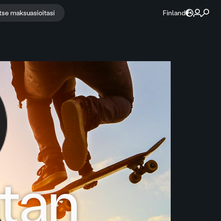
itse maksuasioitasi
Finland
atan