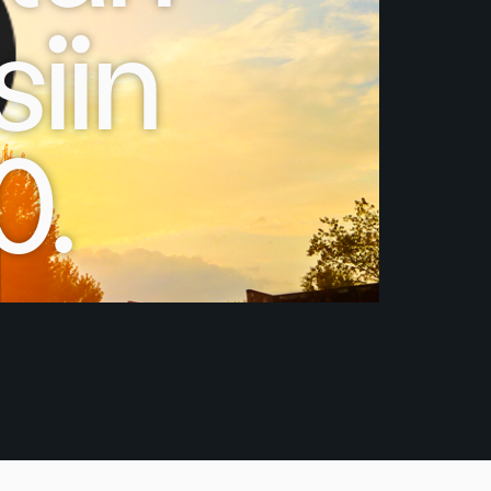
siin
0.