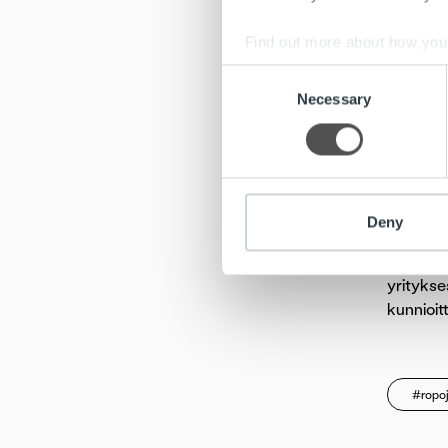
py
Find out more about how your
Oikeusmi
Consent
We use cookies to personalis
mukaan m
Necessary
Selection
information about your use of
säännöks
other information that you’ve
yritysve
Pysyvien
päätytty
Deny
Lainsää
yritykse
kunnioit
#ropo