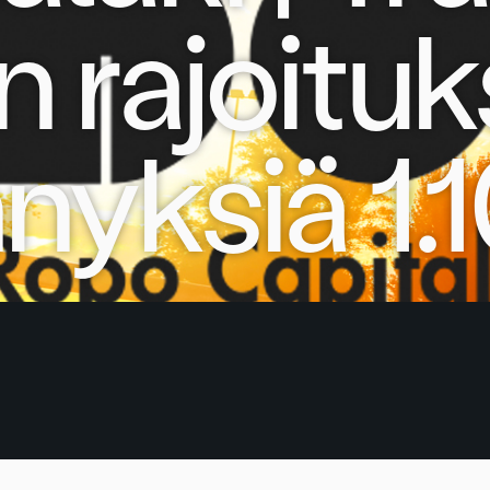
 rajoituk
yksiä 1.1