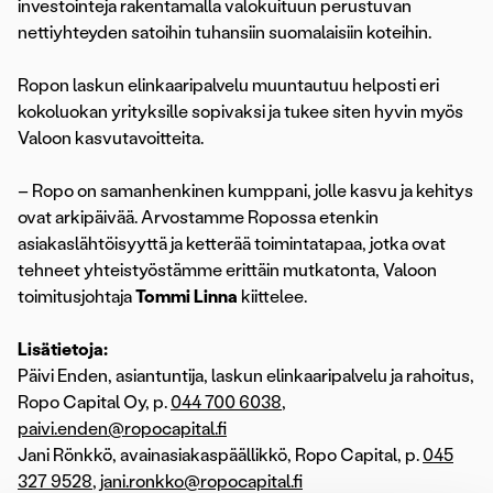
investointeja rakentamalla valokuituun perustuvan
nettiyhteyden satoihin tuhansiin suomalaisiin koteihin.
Ropon laskun elinkaaripalvelu muuntautuu helposti eri
kokoluokan yrityksille sopivaksi ja tukee siten hyvin myös
Valoon kasvutavoitteita.
– Ropo on samanhenkinen kumppani, jolle kasvu ja kehitys
ovat arkipäivää. Arvostamme Ropossa etenkin
asiakaslähtöisyyttä ja ketterää toimintatapaa, jotka ovat
tehneet yhteistyöstämme erittäin mutkatonta, Valoon
toimitusjohtaja
Tommi Linna
kiittelee.
Lisätietoja:
Päivi Enden, asiantuntija, laskun elinkaaripalvelu ja rahoitus,
Ropo Capital Oy, p.
044 700 6038
,
paivi.enden@ropocapital.fi
Jani Rönkkö, avainasiakaspäällikkö, Ropo Capital, p.
045
327 9528
,
jani.ronkko@ropocapital.fi