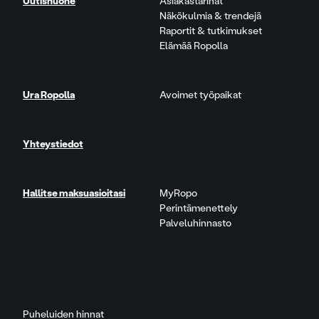
Uutishuone
Asiakastarinat
Näkökulmia & trendejä
Raportit & tutkimukset
Elämää Ropolla
Ura Ropolla
Avoimet työpaikat
Yhteystiedot
Hallitse maksuasioitasi
MyRopo
Perintämenettely
Palveluhinnasto
Puheluiden hinnat