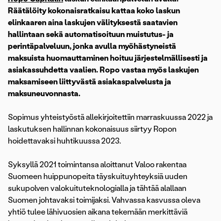
Räätälöity kokonaisratkaisu kattaa koko laskun
elinkaaren aina laskujen välityksestä saatavien
hallintaan sekä automatisoituun muistutus- ja
perintäpalveluun, jonka avulla myöhästyneistä
maksuista huomauttaminen hoituu järjestelmällisesti ja
asiakassuhdetta vaalien. Ropo vastaa myös laskujen
maksamiseen liittyvästä asiakaspalvelusta ja
maksuneuvonnasta.
Sopimus yhteistyöstä allekirjoitettiin marraskuussa 2022 ja
laskutuksen hallinnan kokonaisuus siirtyy Ropon
hoidettavaksi huhtikuussa 2023.
Syksyllä 2021 toimintansa aloittanut Valoo rakentaa
Suomeen huippunopeita täyskuituyhteyksiä uuden
sukupolven valokuituteknologialla ja tähtää alallaan
Suomen johtavaksi toimijaksi. Vahvassa kasvussa oleva
yhtiö tulee lähivuosien aikana tekemään merkittäviä