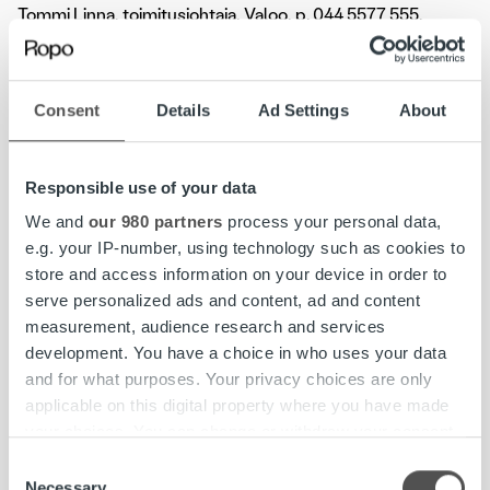
Tommi Linna, toimitusjohtaja, Valoo, p.
044 5577 555
,
tommi.linna@valoo.fi
Consent
Details
Ad Settings
About
Valoo
on suomalainen valokuituyhtiö, jonka missiona on
tehdä Suomesta kansainväliset mitat täyttävä
tietoyhteiskunta tuomalla valokuituun perustuva
Responsible use of your data
tiedonsiirtoyhteys mahdollisimman moneen
suomalaistalouteen. Digitaalisessa maailmassa
We and
our 980 partners
process your personal data,
valokuituyhteys on sähkön, veden ja viemäröinnin
e.g. your IP-number, using technology such as cookies to
kaltainen osa perusinfrastruktuuria, johon jokaisella on
store and access information on your device in order to
oikeus.
www.valoo.fi
.
serve personalized ads and content, ad and content
measurement, audience research and services
Ropo Capital
on johtava laskun elinkaari- ja
development. You have a choice in who uses your data
rahoituspalveluiden tarjoaja Suomessa. Palvelumme kattaa
and for what purposes. Your privacy choices are only
koko laskun elinkaaren hallinnan laskujen välityksestä
applicable on this digital property where you have made
reskontraan, saatavien hallintaan ja rahoitukseen.
your choices. You can change or withdraw your consent
Kilpailemme Pohjoismaiden markkinoilla teknologisena
any time from the Cookie Declaration or by clicking on
Consent
edelläkävijänä – toimintamallimme pohjautuu omaan
the Privacy trigger icon.
Necessary