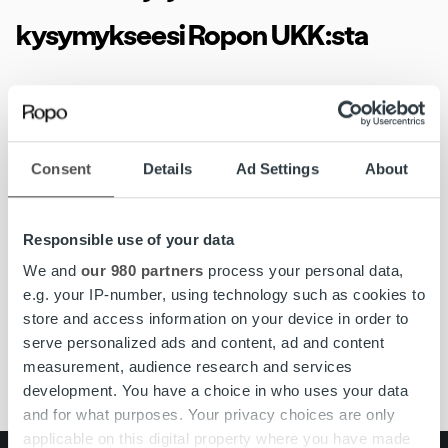
kysymykseesi Ropon UKK:sta
Olemme koostaneet avuksesi
Ropon Usein kysytyt
kysymykset -sivun
, josta löydät vastauksia yleisimmin
kysyttyihin kysymyksiin.
Consent
Details
Ad Settings
About
Hyvää vappua!
Responsible use of your data
Ropo Capital
We and
our 980 partners
process your personal data,
e.g. your IP-number, using technology such as cookies to
store and access information on your device in order to
#ropojengi
asiakaspalvelu
maksujärjestelyt
serve personalized ads and content, ad and content
maksuneuvonta
Ropo Capital
Ropo Online
vappu
measurement, audience research and services
development. You have a choice in who uses your data
and for what purposes. Your privacy choices are only
applicable on this digital property where you have made