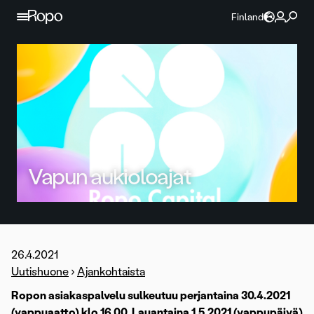
Jatka sisältöön
Finland
Vapun aukioloajat
26.4.2021
Uutishuone
›
Ajankohtaista
Ropon asiakaspalvelu sulkeutuu perjantaina 30.4.2021
(vappuaatto) klo 16.00. Lauantaina 1.5.2021 (vappupäivä)