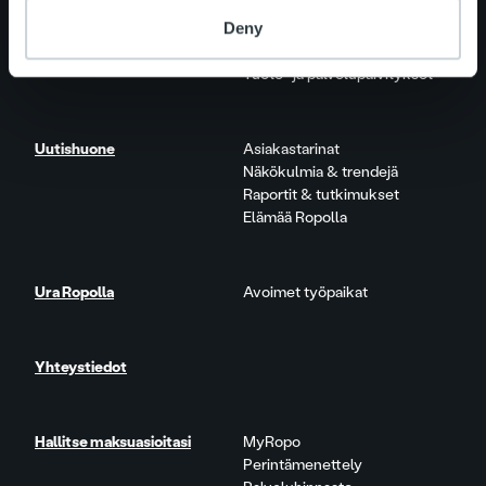
Palveluosa-alueet
Deny
One platform
Lisäpalvelut
Tuote- ja palvelupäivitykset
Uutishuone
Asiakastarinat
Näkökulmia & trendejä
Raportit & tutkimukset
Elämää Ropolla
Ura Ropolla
Avoimet työpaikat
Yhteystiedot
Hallitse maksuasioitasi
MyRopo
Perintämenettely