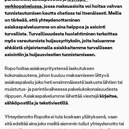
verkkopalvelussa
, jossa maksuasioita voi hoitaa vahvan
tunnistautumisen kautta chatissa tai itsenäisesti. Meille
on tärkeää, että yhteydenottaminen
asiakaspalveluumme on aina helppoa ja asiointi
turvallista. Turvallisuudesta huolehtiminen tarkoittaa
myös varautumista huijausyrityksiin, joita haluamme
ehkäistä ohjeistamalla asiakkaitamme turvalliseen
asiointiin ja huijausviestien tunnistamiseen.
Ropo hoitaa asiakasyritystensä laskutuksen
kokonaisuutena, johon kuuluu maksamiseen liittyvä
asiakaspalvelu joko heti ensimmäisestä laskusta lähtien tai
muistutus- ja perintävaiheessa palvelukokonaisuudesta
riippuen. Asiakaspalvelumme lähettää viestejä
kirjeitse,
sähköpostilla ja tekstiviestillä
.
Yhteydenotto Ropolta ei tule koskaan yllätyksenä, vaan
sitä edeltää aina joko meiltä aiemmin tullut yhteydenotto tai