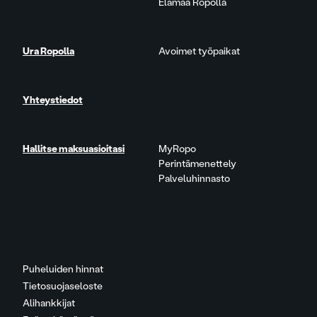
Elämää Ropolla
Ura Ropolla
Avoimet työpaikat
Yhteystiedot
Hallitse maksuasioitasi
MyRopo
Perintämenettely
Palveluhinnasto
Puheluiden hinnat
Tietosuojaseloste
Alihankkijat