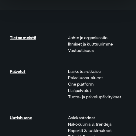
Tietoa meistä
Johto ja organisaatio
Ihmiset ja kulttuurimme
Vastuullisuus
Palvelut
Laskutusratkaisu
Palveluosa-alueet
One platform
Lisäpalvelut
Tuote- ja palvelupäivitykset
Uutishuone
Asiakastarinat
Näkökulmia & trendejä
Raportit & tutkimukset