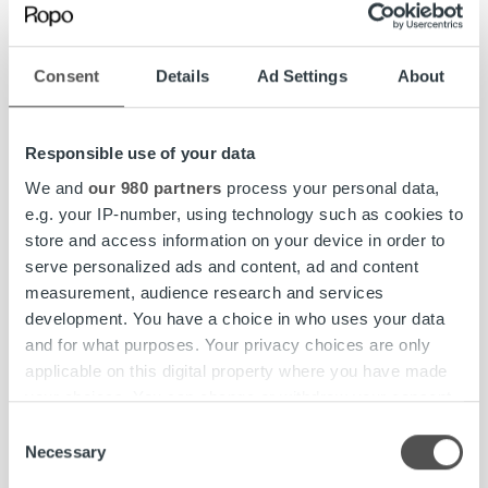
Vinkkejä turvalliseen asiointiin kanssamme:
Consent
Details
Ad Settings
About
Jos viestissä viitataan asioihin, joista sinulla ei ole
tietoa, on syytä olla erityisen tarkkana viestiä ja
sen linkkejä/liitteitä avatessa.
Responsible use of your data
Viestin aitouden voit aina varmistaa
Ropon
We and
our 980 partners
process your personal data,
asiakaspalvelusta
.
e.g. your IP-number, using technology such as cookies to
store and access information on your device in order to
MyRopossa hoidat maksuasiasi turvallisesti
serve personalized ads and content, ad and content
sähköisen tunnistautumisen kautta. Palveluun
measurement, audience research and services
kirjaudutaan henkilökohtaisilla
development. You have a choice in who uses your data
verkkopankkitunnuksilla osoitteessa:
myropo.fi
.
and for what purposes. Your privacy choices are only
Online on myös sähköpostitse asioiville
applicable on this digital property where you have made
suositeltava vaihtoehto, koska viestin voi lähettää
your choices. You can change or withdraw your consent
vahvan tunnistautumisen kautta turvallisesti ja
any time from the Cookie Declaration or by clicking on
helposti chatissa.
Consent
the Privacy trigger icon.
Necessary
Selection