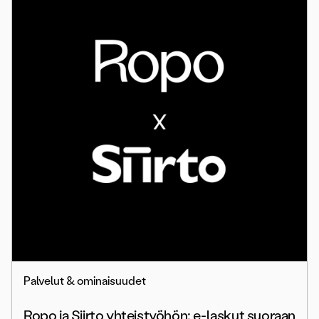
Palvelut & ominaisuudet
Ropo ja Siirto yhteistyöhön: e-laskut suoraan