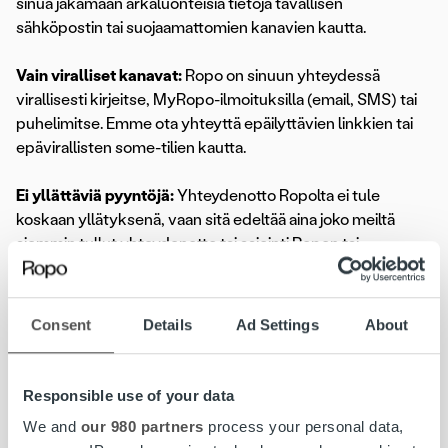
sinua jakamaan arkaluonteisia tietoja tavallisen
sähköpostin tai suojaamattomien kanavien kautta.
Vain viralliset kanavat:
Ropo on sinuun yhteydessä
virallisesti kirjeitse, MyRopo-ilmoituksilla (email, SMS) tai
puhelimitse. Emme ota yhteyttä epäilyttävien linkkien tai
epävirallisten some-tilien kautta.
Ei yllättäviä pyyntöjä:
Yhteydenotto Ropolta ei tule
koskaan yllätyksenä, vaan sitä edeltää aina joko meiltä
aiemmin tullut yhteydenotto tai asiointi Ropon tai
asiakasyrityksemme kanssa. Jos Ropon nimissä
lähetetyssä viestissä viitataan asioihin, joista sinulla ei ole
tietoa, on syytä olla erityisen tarkkana viestiä avatessa.
Consent
Details
Ad Settings
About
Responsible use of your data
We and
our 980 partners
process your personal data,