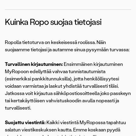
Kuinka Ropo suojaa tietojasi
Ropolla tietoturva on keskeisessä roolissa. Näin
suojaamme tietojasi ja autamme sinua pysymään turvassa:
Turvallinen kirjautuminen:
Ensimmäinen kirjautuminen
MyRopoon edellyttää vahvaa tunnistautumista
(esimerkiksi pankkitunnuksilla), jotta henkilöllisyytesi
voidaan varmistaa ja laskut yhdistää turvallisesti tiliisi.
Jatkossa voit kirjautua sähköpostiosoitteella joko passkeyn
tai kertakäyttöisen vahvistuskoodin avulla nopeasti ja
turvallisesti.
Suojattu viestintä:
Kaikki viestintä MyRopossa tapahtuu
salatun viestikeskuksen kautta. Emme koskaan pyydä