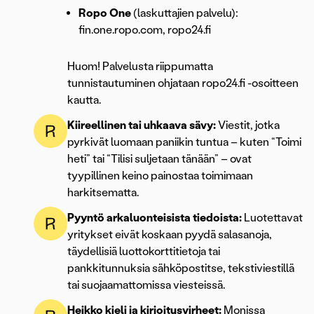
Ropo One
(laskuttajien palvelu):
fin.one.ropo.com, ropo24.fi
Huom! Palvelusta riippumatta
tunnistautuminen ohjataan ropo24.fi -osoitteen
kautta.
Kiireellinen tai uhkaava sävy:
Viestit, jotka
pyrkivät luomaan paniikin tuntua – kuten “Toimi
heti” tai “Tilisi suljetaan tänään” – ovat
tyypillinen keino painostaa toimimaan
harkitsematta.
Pyyntö arkaluonteisista tiedoista:
Luotettavat
yritykset eivät koskaan pyydä salasanoja,
täydellisiä luottokorttitietoja tai
pankkitunnuksia sähköpostitse, tekstiviestillä
tai suojaamattomissa viesteissä.
Heikko kieli ja kirjoitusvirheet:
Monissa