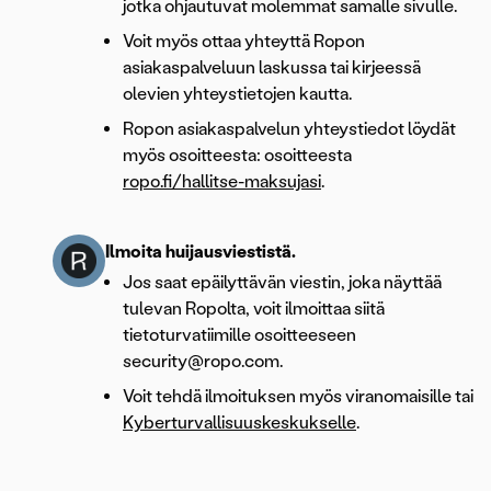
jotka ohjautuvat molemmat samalle sivulle.
Voit myös ottaa yhteyttä Ropon
asiakaspalveluun laskussa tai kirjeessä
olevien yhteystietojen kautta.
Ropon asiakaspalvelun yhteystiedot löydät
myös osoitteesta: osoitteesta
ropo.fi/hallitse-maksujasi
.
Ilmoita huijausviestistä.
Jos saat epäilyttävän viestin, joka näyttää
tulevan Ropolta, voit ilmoittaa siitä
tietoturvatiimille osoitteeseen
security@ropo.com.
Voit tehdä ilmoituksen myös viranomaisille tai
Kyberturvallisuuskeskukselle
.