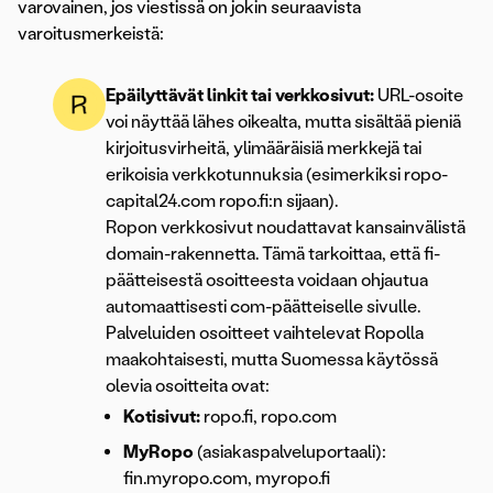
varovainen, jos viestissä on jokin seuraavista
varoitusmerkeistä:
Epäilyttävät linkit tai verkkosivut:
URL-osoite
voi näyttää lähes oikealta, mutta sisältää pieniä
kirjoitusvirheitä, ylimääräisiä merkkejä tai
erikoisia verkkotunnuksia (esimerkiksi ropo-
capital24.com ropo.fi:n sijaan).
Ropon verkkosivut noudattavat kansainvälistä
domain-rakennetta. Tämä tarkoittaa, että fi-
päätteisestä osoitteesta voidaan ohjautua
automaattisesti com-päätteiselle sivulle.
Palveluiden osoitteet vaihtelevat Ropolla
maakohtaisesti, mutta Suomessa käytössä
olevia osoitteita ovat:
Kotisivut:
ropo.fi, ropo.com
MyRopo
(asiakaspalveluportaali):
fin.myropo.com, myropo.fi