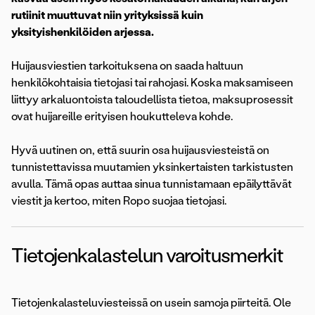
rutiinit muuttuvat niin yrityksissä kuin
yksityishenkilöiden arjessa.
Huijausviestien tarkoituksena on saada haltuun
henkilökohtaisia tietojasi tai rahojasi. Koska maksamiseen
liittyy arkaluontoista taloudellista tietoa, maksuprosessit
ovat huijareille erityisen houkutteleva kohde.
Hyvä uutinen on, että suurin osa huijausviesteistä on
tunnistettavissa muutamien yksinkertaisten tarkistusten
avulla. Tämä opas auttaa sinua tunnistamaan epäilyttävät
viestit ja kertoo, miten Ropo suojaa tietojasi.
Tietojenkalastelun varoitusmerkit
Tietojenkalasteluviesteissä on usein samoja piirteitä. Ole