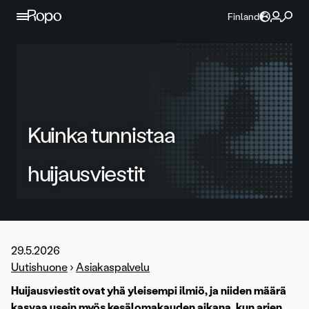
Jatka sisältöön
Finland
Kuinka tunnistaa
huijausviestit
29.5.2026
Uutishuone
›
Asiakaspalvelu
Huijausviestit ovat yhä yleisempi ilmiö, ja niiden määrä
kasvaa usein myös kesälomakauden aikana, kun arjen