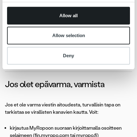
provided to them or that they’ve collected from your use
tekemistä suojaamattomissa julkisissa Wi Fi-
of their services.
verkoissa.
Allow all
Luota omaan harkintaasi:
Jos viesti tai
verkkosivusto tuntuu epäilyttävältä, pysähdy
Allow selection
hetkeksi ja tarkista asia ennen kuin toimit.
Deny
Jos olet epävarma, varmista
Jos et ole varma viestin aitoudesta, turvallisin tapa on
tarkistaa se virallisten kanavien kautta. Voit:
kirjautua MyRopoon suoraan kirjoittamalla osoitteen
selaimeen (fin.myropo.com tai myropo.fi)