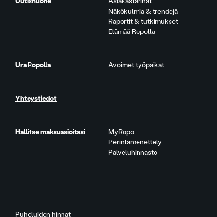
Uutishuone
Asiakastarinat
Näkökulmia & trendejä
Raportit & tutkimukset
Elämää Ropolla
Ura Ropolla
Avoimet työpaikat
Yhteystiedot
Hallitse maksuasioitasi
MyRopo
Perintämenettely
Palveluhinnasto
Puheluiden hinnat