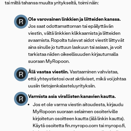
tai miltä tahansa muulta yritykseltä, toimi näin:
Ole varovainen linkkien ja liitteiden kanssa.
Jos saat odottamattoman tai epäilyttävän
viestin, vältä linkkien klikkaamista ja liitteiden
avaamista. Ropolta tulevat aidot viestit liittyvät
aina sinulle jo tuttuun laskuun tai asiaan, ja voit
tarkistaa niiden oikeellisuuden kirjautumalla
suoraan MyRopoon.
Älä vastaa viestiin.
Vastaaminen vahvistaa,
että yhteystietosi ovat aktiiviset, mikä voi johtaa
uusiin tietojenkalasteluyrityksiin.
Varmista asia virallisten kanavien kautta.
Jos et ole varma viestin aitoudesta, kirjaudu
MyRopoon suoraan selaimen osoiteriville
kirjoitetun osoitteen kautta (älä linkin kautta).
Käytä osoitetta fin.myropo.com tai myropo.fi,