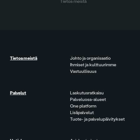
Tietoa meistä
Tietoa meistä
Johto ja organisaatio
Ihmiset ja kulttuurimme
Vastuullisuus
Palvelut
Laskutusratkaisu
Palveluosa-alueet
One platform
Lisäpalvelut
Tuote- ja palvelupäivitykset