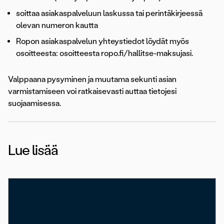
soittaa asiakaspalveluun laskussa tai perintäkirjeessä
olevan numeron kautta
Ropon asiakaspalvelun yhteystiedot löydät myös
osoitteesta: osoitteesta ropo.fi/hallitse-maksujasi.
Valppaana pysyminen ja muutama sekunti asian
varmistamiseen voi ratkaisevasti auttaa tietojesi
suojaamisessa.
Lue lisää