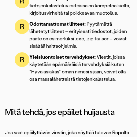
tietojenkalasteluviesteissä on kömpelöä kieltä,
kirjoitusvirheitä tai poikkeavaa muotoilua.
Odottamattomat liitteet:
Pyytämättä
lähetetyt liitteet – erityisesti tiedostot, joiden
pääte on esimerkiksi .exe, .zip tai .scr – voivat
sisältää haittaohjelmia.
Yleisluontoiset tervehdykset:
Viestit, joissa
käytetään epämääräisiä tervehdyksiä kuten
“Hyvä asiakas” oman nimesi sijaan, voivat olla
osa massalähetteistä tietojenkalastelua.
Mitä tehdä, jos epäilet huijausta
Jos saat epäilyttävän viestin, joka näyttää tulevan Ropolta