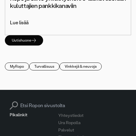
kuluttajien pankkikanaviin
Lue lisää
Uutishuone
MyRopo
Turvallisuus
Vinkkejä & neuvoja
Search for:
Pikalinkit
Yhteystiedot
Ura Ropolla
Palvelut