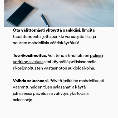
Ota välittömästi yhteyttä pankkiisi.
Ilmoita
tapahtuneesta, jotta pankki voi suojata tilisi ja
seurata mahdollisia väärinkäytöksiä
Tee rikosilmoitus.
Voit tehdä ilmoituksen
poliisin
verkkopalveluss
a tai käymällä poliisiasemalla
rikosilmoitusten vastaanoton aukioloaikoina.
Vaihda salasanasi.
Päivitä kaikkien mahdollisesti
vaarantuneiden tilien salasanat ja käytä
jokaisessa palvelussa vahvoja, yksilöllisiä
salasanoja.