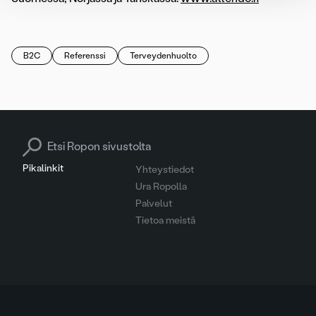
B2C
Referenssi
Terveydenhuolto
Search for:
Pikalinkit
Yhteystiedot
Ura Ropolla
Palvelut
Tietoa meistä