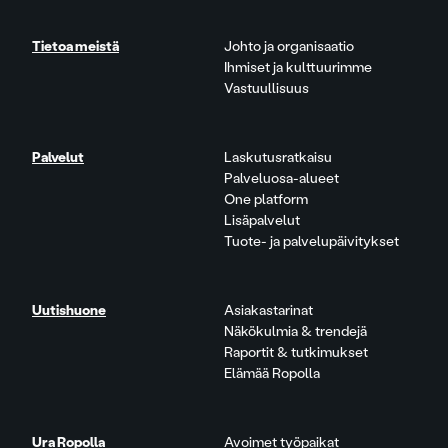
Tietoa meistä
Johto ja organisaatio
Ihmiset ja kulttuurimme
Vastuullisuus
Palvelut
Laskutusratkaisu
Palveluosa-alueet
One platform
Lisäpalvelut
Tuote- ja palvelupäivitykset
Uutishuone
Asiakastarinat
Näkökulmia & trendejä
Raportit & tutkimukset
Elämää Ropolla
Ura Ropolla
Avoimet työpaikat