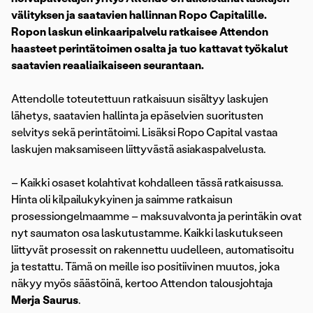
välityksen ja saatavien hallinnan Ropo Capitalille.
Ropon laskun elinkaaripalvelu ratkaisee Attendon
haasteet perintätoimen osalta ja tuo kattavat työkalut
saatavien reaaliaikaiseen seurantaan.
Attendolle toteutettuun ratkaisuun sisältyy laskujen
lähetys, saatavien hallinta ja epäselvien suoritusten
selvitys sekä perintätoimi. Lisäksi Ropo Capital vastaa
laskujen maksamiseen liittyvästä asiakaspalvelusta.
– Kaikki osaset kolahtivat kohdalleen tässä ratkaisussa.
Hinta oli kilpailukykyinen ja saimme ratkaisun
prosessiongelmaamme – maksuvalvonta ja perintäkin ovat
nyt saumaton osa laskutustamme. Kaikki laskutukseen
liittyvät prosessit on rakennettu uudelleen, automatisoitu
ja testattu. Tämä on meille iso positiivinen muutos, joka
näkyy myös säästöinä, kertoo Attendon talousjohtaja
Merja Saurus
.