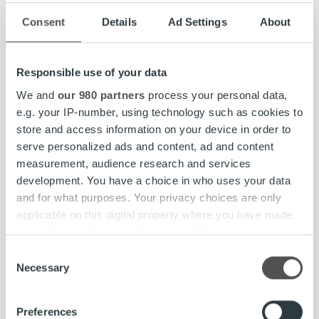
reaaliaikainen seuranta onnistuu Ropo 24:n kautta ja uuden
BI-palvelun avulla voimme hyödyntää taloushallinnon
Consent
Details
Ad Settings
About
dataa entistä laajemmin liiketoiminnan arjessa, Saurus
kehuu.
Responsible use of your data
Ropo Capitalin asiakkuusjohtaja
Henry Pärssinen
näkee,
We and
our 980 partners
process your personal data,
että reaaliaikaisen seurannan ratkaisut tulevat olemaan
e.g. your IP-number, using technology such as cookies to
tulevaisuudessa entistäkin tärkeämpiä.
store and access information on your device in order to
serve personalized ads and content, ad and content
– Digitalisoitu laskutusprosessi on tehokas ja optimoi
measurement, audience research and services
saatavien kiertonopeuden. Tehokkaasti toteutetun
development. You have a choice in who uses your data
laskutuksen lisäksi on tärkeää, että esimerkiksi
and for what purposes. Your privacy choices are only
laskutuksesta saatavaa asiakastietoa hyödynnetään
applicable on this digital property where you have made
aktiivisesti. Reaaliaikainen seuranta mahdollistaa nopean
your choices. You can change or withdraw your consent
reagoinnin ja paremman asiakastuntemuksen. Se on tärkeä
any time from the Cookie Declaration or by clicking on
Consent
osa kilpailukykyä, Pärssinen täsmentää.
the Privacy trigger icon.
Necessary
Selection
Find out more about how your personal data is processed
Lue lisää Attendolle toteutetusta palveluratkaisusta:
Preferences
and set your preferences in the
details section
.