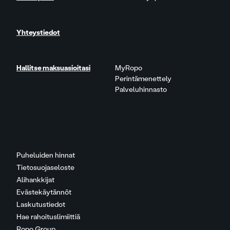
Yhteystiedot
Hallitse maksuasioitasi
MyRopo
Perintämenettely
Palveluhinnasto
Puheluiden hinnat
Tietosuojaseloste
Alihankkijat
Evästekäytännöt
Laskutustiedot
Hae rahoituslimiittiä
Ropo Group