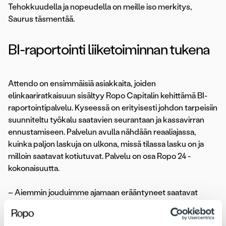
Tehokkuudella ja nopeudella on meille iso merkitys,
Saurus täsmentää.
BI-raportointi liiketoiminnan tukena
Attendo on ensimmäisiä asiakkaita, joiden
elinkaariratkaisuun sisältyy Ropo Capitalin kehittämä BI-
raportointipalvelu. Kyseessä on erityisesti johdon tarpeisiin
suunniteltu työkalu saatavien seurantaan ja kassavirran
ennustamiseen. Palvelun avulla nähdään reaaliajassa,
kuinka paljon laskuja on ulkona, missä tilassa lasku on ja
milloin saatavat kotiutuvat. Palvelu on osa Ropo 24 -
kokonaisuutta.
– Aiemmin jouduimme ajamaan erääntyneet saatavat
jokaisen konserniin kuuluvan yrityksen osalta erikseen, ja
laskimme Excelissä, kuinka paljon saatavia on. Nyt