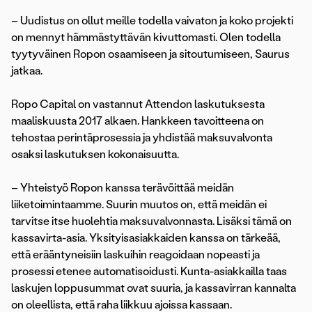
– Uudistus on ollut meille todella vaivaton ja koko projekti
on mennyt hämmästyttävän kivuttomasti. Olen todella
tyytyväinen Ropon osaamiseen ja sitoutumiseen, Saurus
jatkaa.
Ropo Capital on vastannut Attendon laskutuksesta
maaliskuusta 2017 alkaen. Hankkeen tavoitteena on
tehostaa perintäprosessia ja yhdistää maksuvalvonta
osaksi laskutuksen kokonaisuutta.
– Yhteistyö Ropon kanssa terävöittää meidän
liiketoimintaamme. Suurin muutos on, että meidän ei
tarvitse itse huolehtia maksuvalvonnasta. Lisäksi tämä on
kassavirta-asia. Yksityisasiakkaiden kanssa on tärkeää,
että erääntyneisiin laskuihin reagoidaan nopeasti ja
prosessi etenee automatisoidusti. Kunta-asiakkailla taas
laskujen loppusummat ovat suuria, ja kassavirran kannalta
on oleellista, että raha liikkuu ajoissa kassaan.